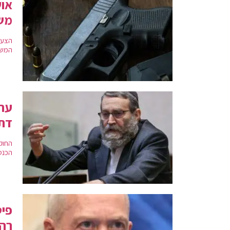
אוש
מש
הצעת
המשפ
ערב
דת
החוק
הכנסת
פיט
רה