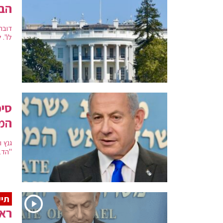
הבי
דובר
לו". 
סיכ
המ
גנץ 
"הדב
תיע
ראש