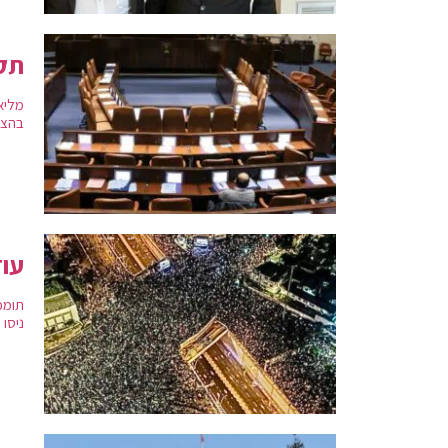
תקציב
בהצעה ו-32 התנגדו, ההצעה
עוד
תומכ
ניסו