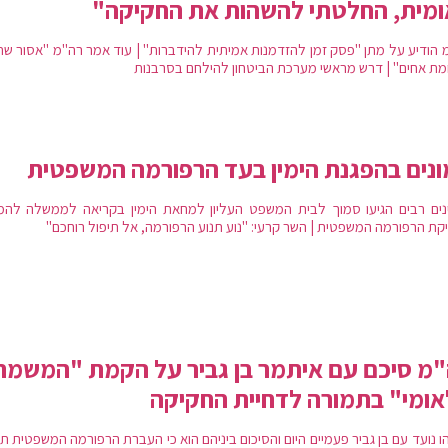
ומית, החלטתי להשהות את החקיקה"
 הודיע על מתן "פסק זמן להזדמנות אמיתית להידברות" | עוד אמר רה"מ "אסור שת
ת אחים" | דרש מראשי מערכת הביטחון להילחם בסרבנות
נים בהפגנת הימין בעד הרפורמה המשפטית
נים רבים הגיעו סמוך לבית המשפט העליון למחאת הימין בקריאה לממשלה להמ
קת הרפורמה המשפטית | השר קרעי: "נוע תנוע הרפורמה, אל תיפול רוחכם"
מ סיכם עם איתמר בן גביר על הקמת "המשמר
ומי" בתמורה לדחיית החקיקה
הו נועד עם בן גביר פעמיים היום והסיכום ביניהם הוא כי העברת הרפורמה המשפטית 