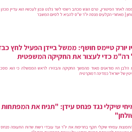
ממה לאחר הפיטורין, טרם הוגש מכתב רשמי לשר גלנט ונכון לעכשיו הוא עדיין מכהן
חון | מאחורי הקלעים מנסה יו"ר ש"ס להביא ל לסיום המשבר
ו יורק טיימס חושף: ממשל ביידן הפעיל לחץ כבד
רה"מ כדי לעצור את החקיקה המשפטית
 הלבן היו מודאגים מאוד מהמשך החקיקה והבהירו לראש הממשלה כי הוא מסכן
יטין של ישראל כמדינה דמוקרטית
חי שיקלי נגד פנחס עידן: "תניח את המפתחות 
לחן"
תפוצות עמיחי שיקלי תקף בחריפות את יו"ר ועד עובדי רשות שדות התעופה פנחס ע