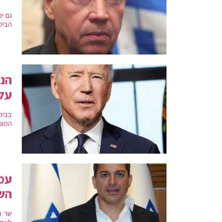
גם י
הביט
הני
על 
בבית
המונ
עמי
השו
שר ה