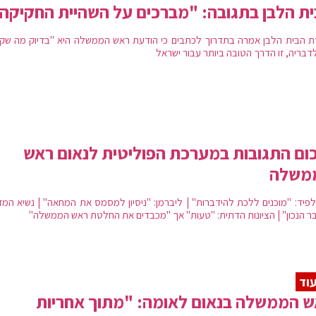
ת הלבן בתגובה: "מברכים על השהיית החקיקה
ת הבית הלבן אמרה בתדרוך לכתבים כי הודעת ראש הממשלה היא "בדיוק מה שקר
לדבריה, זו הדרך הטובה ביותר עבור ישראל
ום התגובות במערכת הפוליטית לנאום ראש
משלה
ולפיד: "מוכנים ללכת להידברות" | ליברמן: "ניסיון למסמס את המחאה" | נשיא המד
ר הנכון" | הציונות הדתית: "טעות" אך "מכבדים את החלטת ראש הממשלה"
וד
 הממשלה בנאום לאומה: "מתוך אחריות