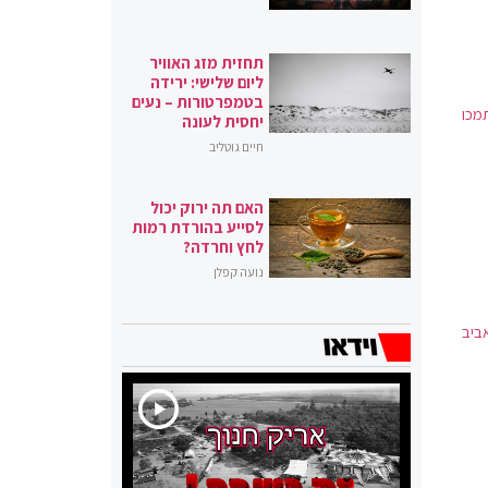
תחזית מזג האוויר
ליום שלישי: ירידה
בטמפרטורות – נעים
 41 חברי כנסת תמכו
יחסית לעונה
חיים גוטליב
האם תה ירוק יכול
לסייע בהורדת רמות
לחץ וחרדה?
נועה קפלן
ביב