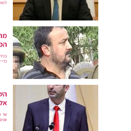
למוש
מרו
הפי
בכיר
כדי 
השר
אל
שר ה
שנים