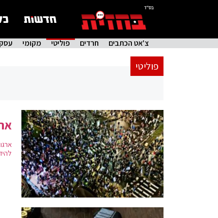
בס"ד
צ'אט הכתבים
חרדים
פוליטי
מקומי
עסקי
פוליטי
ארג
ארגו
להידב