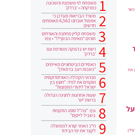
משפחת לוי משפצת והשכונה
כמרקחה • 'ברדק'
 כשר
משרד הבריאות מעדכן כי
אתמול אובחנו 6,562 מאומתים
חדשים
משפחת קליין מחתנת והאורחים
תוהים "מאיפה הכסף?!" • צפו
רשת יש בהפקה מטורפת עם
'ברדק'
האסירים הביטחוניים מאיימים:
"נשבות רעב ברמאדן"
 את
מנהיגי הקהילה האורתודוקסית
תוקפים את לפיד: "חוצץ בין
ישראל ליהודי התפוצות"
שעות אחרונות לחגיגה הגדולה
ברשת 'יש'
על
גנץ: "צה"ל סופג התקפות
בשביל לייקים"
ח"כ האוזר קורא לממשלה
ידן
לקצר את ימי הבידוד