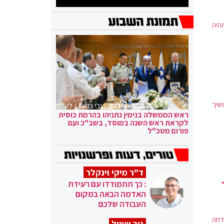
היה
שיך
צילום:
קובי גדעון / לע"מ
ראש הממשלה בנימין נתניהו בהרמת כוסית
לקראת ראש השנה במוסד, בשב"כ ועם
פורום מטכ"ל
ד"ר מיקי וינקלר
: כך תתמודדו עם רעידת
האדמה הבאה במקום
העבודה שלכם
תדחה
ניר שמול