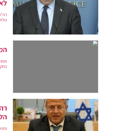
לא
רה"מ
מלחמ
המו
מפגי
בחקי
רה"
הלא
נתני