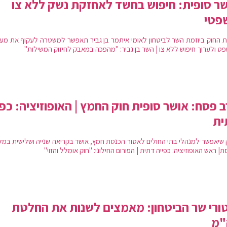
ר סופית: חיפוש בחשד לאחזקת נשק ללא צו
פטי
 החוק ביוזמת השר לביטחון לאומי איתמר בן גביר תאפשר למשטרה לעקוף את מע
ט ולערוך חיפוש ללא צו | השר בן גביר: "מהפכה במאבק לחיזוק המשילות"
 פסח: אושר סופית חוק החמץ | האופוזיציה: כפ
ית
 שיאפשר למנהלי בתי החולים לאסור הכנסת חמץ, אושר בקריאה שנייה ושלישית במל
| ראש האופוזיציה: כפייה דתית | הפורום החילוני: "חוק אומלל והזוי"
ורי שר הביטחון: מאמצים לשנות את החלטת
"מ