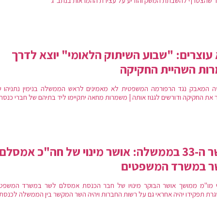
 שהצטרף להשבתת המשק והודיע על עצירת ההמראות בנתב"ג
עוצרים: "שבוע השיתוק הלאומי" יוצא לדרך
ות השהיית החקיקה
 המאבק נגד הרפורמה המשפטית לא מאמינים לראש הממשלה בנימין נתניהו ש
ר את החקיקה ודורשים לגנוז אותה | משמרות מחאה יתקיימו ליד בתיהם של חברי כנסת
השר ה-33 בממשלה: אושר מינוי של חה"כ אמסלם
ר במשרד המשפטים
 מו"מ ממושך אושר הבוקר מינויו של חבר הכנסת אמסלם לשר במשרד המשפטי
רת תפקידו יהיה אחראי גם על רשות החברות ויהיה השר המקשר בין הממשלה לכנסת