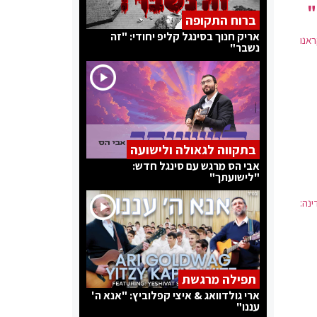
"
ברוח התקופה
אריק חנוך בסינגל קליפ יחודי: "זה
אנו
נשבר"
בתקווה לגאולה ולישועה
אבי הס מרגש עם סינגל חדש:
"לישועתך"
ינה:
תפילה מרגשת
ארי גולדוואג & איצי קפלוביץ: "אנא ה'
עננו"