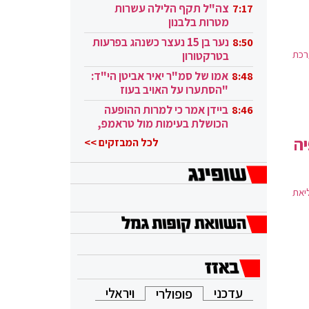
בקטאר"
צה"ל תקף הלילה עשרות
7:17
מטרות בלבנון
נער בן 15 נעצר כשנהג בפרעות
8:50
רכת
בטרקטורון
אמו של סמ"ר יאיר אביטן הי"ד:
8:48
"הסתערו על האויב בעוז
ובגבורה"
ביידן אמר כי למרות ההופעה
8:46
הכושלת בעימות מול טראמפ,
הוא ממשיך
יה
לכל המבזקים >>
יאת
עדכני
ויראלי
פופולרי