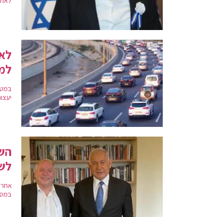
לאחר
לא 
למר
במטה
יעצו
לש
אחרי
במסג