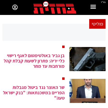
בס"ד
פוליטי
בן גביר באולטימטום לאגף רישוי
כלי יריה: פתרון לשעות קבלת קהל
מורחבות עד מחר
שר האוצר נגד ביטול מגבלות
הפריים במשכנתאות: "בנק ישראל
טעה"