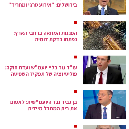
בירושלים: "אירוע טרגי ומחריד"
הפגנות המחאה ברחבי הארץ:
נפתחו בדקת דומיה
עו"ד גור בליי יועמ"ש ועדת חוקה:
פוליטיזציה של תפקיד השפיטה
בן גביר נגד היועמ"שית: לאטום
את בית המחבל מיידית