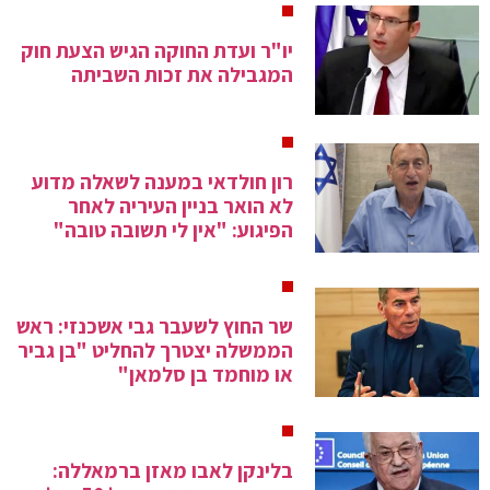
יו"ר ועדת החוקה הגיש הצעת חוק
המגבילה את זכות השביתה
רון חולדאי במענה לשאלה מדוע
לא הואר בניין העיריה לאחר
הפיגוע: "אין לי תשובה טובה"
שר החוץ לשעבר גבי אשכנזי: ראש
הממשלה יצטרך להחליט "בן גביר
או מוחמד בן סלמאן"
בלינקן לאבו מאזן ברמאללה: