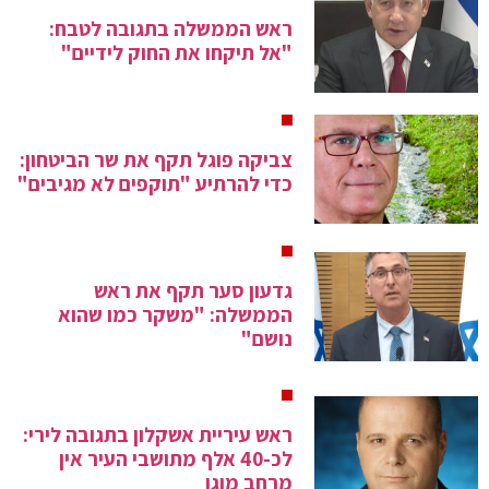
ראש הממשלה בתגובה לטבח:
"אל תיקחו את החוק לידיים"
צביקה פוגל תקף את שר הביטחון:
כדי להרתיע "תוקפים לא מגיבים"
גדעון סער תקף את ראש
הממשלה: "משקר כמו שהוא
נושם"
ראש עיריית אשקלון בתגובה לירי:
לכ-40 אלף מתושבי העיר אין
מרחב מוגן