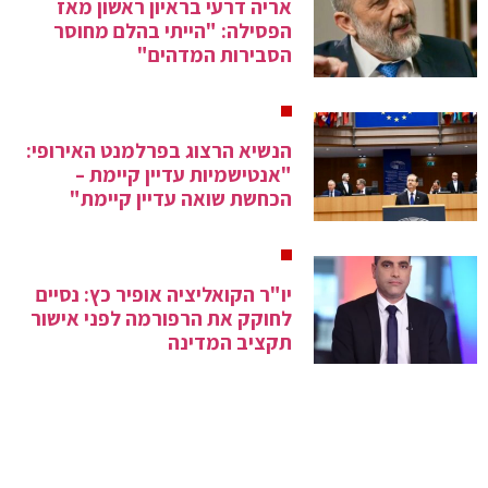
אריה דרעי בראיון ראשון מאז
הפסילה: "הייתי בהלם מחוסר
הסבירות המדהים"
הנשיא הרצוג בפרלמנט האירופי:
"אנטישמיות עדיין קיימת –
הכחשת שואה עדיין קיימת"
יו"ר הקואליציה אופיר כץ: נסיים
לחוקק את הרפורמה לפני אישור
תקציב המדינה
שטייניץ תקף את האופוזיציה:
לראשונה בתולדות המדינה
האופוזיציה לא הייתה בוועדות