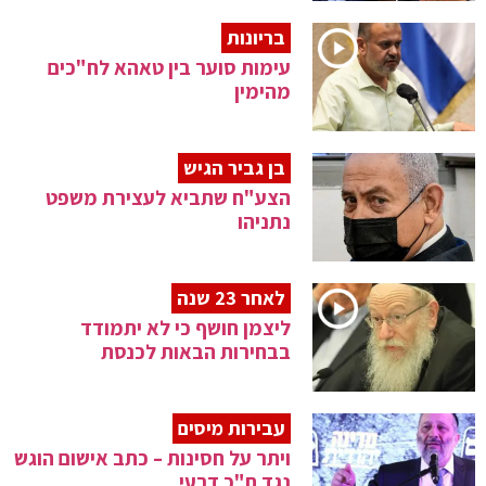
בריונות
עימות סוער בין טאהא לח"כים
מהימין
בן גביר הגיש
הצע"ח שתביא לעצירת משפט
נתניהו
לאחר 23 שנה
ליצמן חושף כי לא יתמודד
בבחירות הבאות לכנסת
עבירות מיסים
ויתר על חסינות – כתב אישום הוגש
נגד ח"כ דרעי