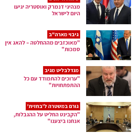
מנהיגי דנמרק ואוסטריה יגיעו
היום לישראל
גיבוי מארה"ב
"מאוכזבים מההחלטה – להאג אין
סמכות"
מנדלבליט מגיב
"ערוכים להתמודד עם כל
ההתפתחויות"
גורם במשטרה ל'בחזית'
"הקבינט החליט על ההגבלות,
אנחנו ביצענו"