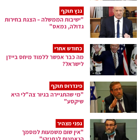
גנץ תוקף
"ישיבות הממשלה – הצגת בחירות
גדולה, נמאס"
כחודש אחרי
מה כבר אפשר ללמוד מיחס ביידן
לישראל?
פינדרוס תוקף
"מי שהתגיירה בגיור צה"לי היא
שיקסע"
גפני מצהיר
"אין שום משמעות למסמך
הנאמנות לנתניהו"