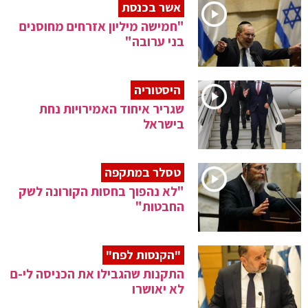
אשר בכנסת
"חמישה מיליון אזרחים מחוסנים
בני ערובה"
היסטוריה
שגריר איחוד האמירויות נחת
בישראל
טסלר במתקפה
"לא נהפוך בחסות הקורונה לשק
החבטות"
"הקנסות לפח"
התקנות שהגבילו את הכניסה לי-ם
לא יאושרו