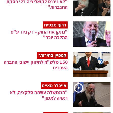
"לא ניכנס לקואליציה בלי פסקת
התגברות"
דרעי מבטיח
"נתקן את החוק – רק גיור ע"פ
ההלכה יוכר"
קמפיין בחירות?
150 מלש"ח לחיזוק יישובי החברה
הערבית
אייכלר מאיים
"הממשלה עשתה סלקציה, לא
ראויה לאמון"