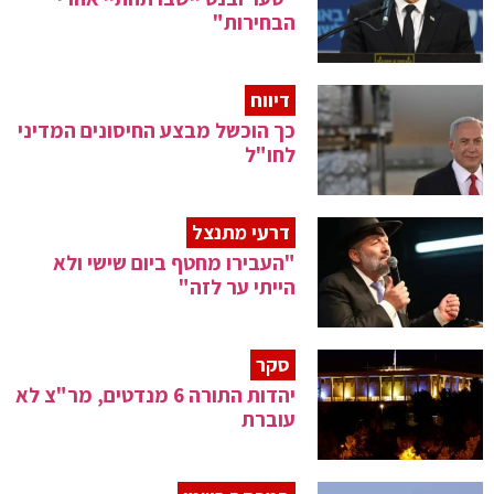
הבחירות"
דיווח
כך הוכשל מבצע החיסונים המדיני
לחו"ל
דרעי מתנצל
"העבירו מחטף ביום שישי ולא
הייתי ער לזה"
סקר
יהדות התורה 6 מנדטים, מר"צ לא
עוברת