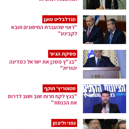
מנדלבליט טוען
"ראוי שהעברת החיסונים תובא
לקבינט"
פסיקת הגיור
"בג"ץ מסכן את ישראל כמדינה
יהודית"
סמוטריץ' תוקף
"בגץ לקח חרות שוב ושוב לדרוס
את הכנסת"
גפני וליצמן