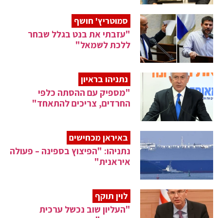
סמוטריץ' חושף
"עזבתי את בנט בגלל שבחר
ללכת לשמאל"
נתניהו בראיון
"מספיק עם ההסתה כלפי
החרדים, צריכים להתאחד"
באיראן מכחישים
נתניהו: "הפיצוץ בספינה – פעולה
איראנית"
לוין תוקף
"העליון שוב נכשל ערכית