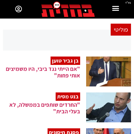
בס"ד
פוליטי
בן גביר טוען
"אם הייתי נגד ביבי, היו משמיצים
אותי פחות"
בנט מסית
"החרדים שותפים בממשלה, לא
בעלי הבית"
פסגת חיסונים