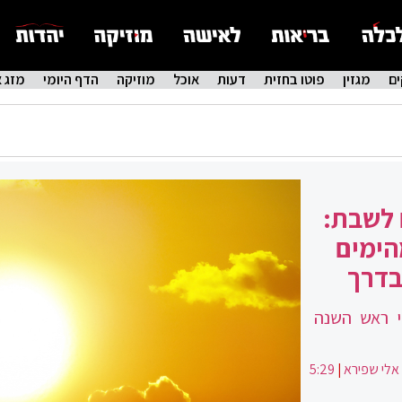
ם
מגזין
פוטו בחזית
דעות
אוכל
מוזיקה
הדף היומי
מזג א
 לשבת:
הימים
בדרך
י ראש השנה
אלי שפירא
|
5:29