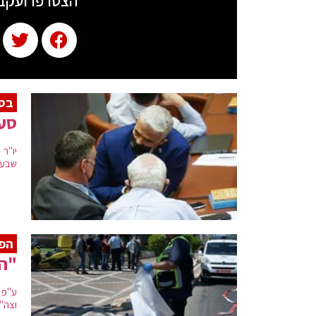
הצטרפו ועקב
בסב
סער
יו"ר
שבעק
הפי
"הכ
ע"פ 
וצה"ל