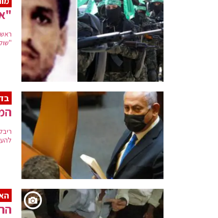
מוח
"אם
ראש 
"שול
בד
המ
ריבל
להעב
האס
הר