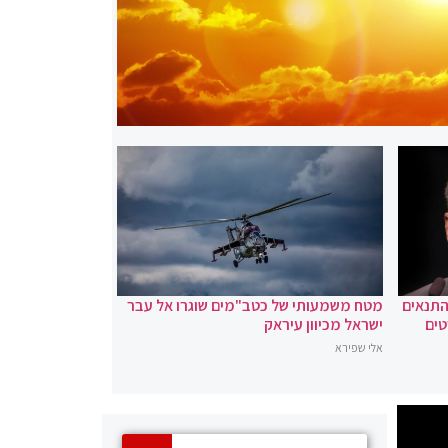
 התנאים
מטח משמעותי של כטב"מים שוגרו אל עבר
טים
ישראל מכיוון עיראק
אלי שפירא