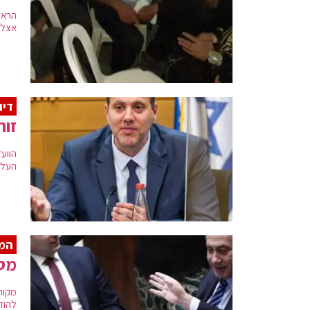
הראש
אצל 
דיו
זוה
הווע
העליו
המ
מסת
מקורב
להוד