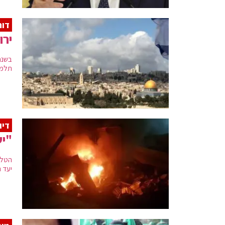
דוח
ירו
תלמידים
דיו
"י
הטלו
יעד 