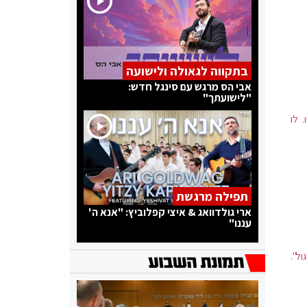
בתקווה לגאולה ולישועה
אבי הס מרגש עם סינגל חדש:
"לישועתך"
יותר מ-50% ממצביעיו. לו
תפילה מרגשת
ארי גולדוואג & איצי קפלוביץ: "אנא ה'
עננו"
ל".