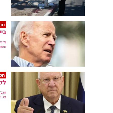
תומ
ביי
נשיא
האמיר
המלצ
לקר
מנכ"
מתבק