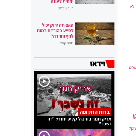
יחסית לעונה
לים
חיים גוטליב
האם תה ירוק יכול
לסייע בהורדת רמות
לחץ וחרדה?
נועה קפלן
שפט
ברוח התקופה
ט
אריק חנוך בסינגל קליפ יחודי: "זה
נשבר"
שוקל