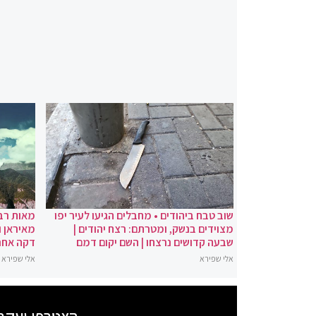
שוב טבח ביהודים • מחבלים הגיעו לעיר יפו
מאות רבו
מצוידים בנשק, ומטרתם: רצח יהודים |
מאיראן ו
שבעה קדושים נרצחו | השם יקום דמם
דקה אחר
אלי שפירא
אלי שפירא