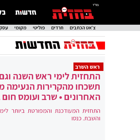
בס"ד
צ'אט הכתבים
חרדים
פוליטי
מקומי
עסקי
ראש השרב
התחזית לימי ראש השנה וגם
תשכחו מהקרירות הנעימה מ
האחרונים • שרב ועומס חום 
התחזית המעודכנת והמפורטת ביותר לימ
והשבת. כנסו