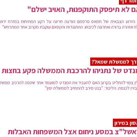
מד דף
 לא תיפסק התוקפנות, האויב ישלם"
הזרוע הצבאית של חמאס פרסמם הודעה חריגה על רקע המתיחות במזרח ירושל
ח אזהרה ברורה ואחרונה לכיבוש. ההתנגדות והקסאם עוקבת מקרוב אחר המתרחש"
רך לממשלת שמאל?
נדט של נתניהו להרכבת הממשלה פקע בחצות
ין צפוי להחליט בקרוב האם להעביר את המנדט למועמד אחר שינסה להרכיב ממשלה
ירו לכנסת. הליכוד: "בנט סירב להתחייב לממשלת ימין"
ון במירון
אשל"צ במסע ניחום אצל המשפחות האבלות