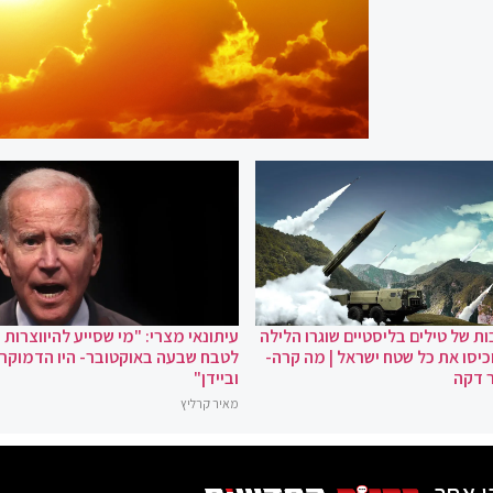
ת של טילים בליסטיים שוגרו הלילה
עיתונאי מצרי: "מי שסייע להיווצרות
כיסו את כל שטח ישראל | מה קרה-
לטבח שבעה באוקטובר- היו הדמוקר
 דקה
וביידן"
מאיר קרליץ