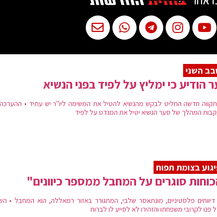
ו אחר
ב השני
 הודיע כי ימליץ על לפיד בפני הנשיא
 תקווה חדשה החליט לבקש מהנשיא להטיל את המשימה ליו"ר יש עתיד • ההערכה 
בות המהלך של סער הנשיא יטיל את המנדט על לפיד
גוע בצומת תפוח
וחות סוגרים על המחבל ממספר כיוונים"
דיווחים פלסטיניים, מונתאסר שלבי, המתגורר באזור רמאללה, הוא המחבל • הש
 פנו לקרובי משפחתו והזהירו לא לסייע לו לברוח