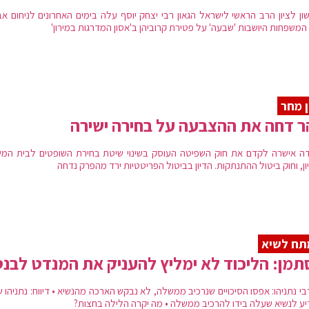
ון לציון הרב הראשי לישראל הגאון רבי יצחק יוסף עלה בימים האחרונים לניחום אב
המשפחות היושבות 'שבעה' על פטירת קרוביהן ב'אסון המדרגות במירון'
ן מחר
ר דחה את ההצבעה על בחירה ישירה
דה אישרה לקדם את חוק השפיטה העוסק בשינוי שיטת בחירת השופטים לבית המ
ן, וחוק ביטול ההתנתקות. הדיון בביטול הפריטטיות ירד מהפרק נדחה
תח לשיא
מן: הליכוד לא ימליץ להעניק את המנדט לבנ
י נתניהו: אפסו הסיכויים שנרכיב ממשלה, לא נבקש הארכה מהנשיא • דיווח: נתניהו 
יע לנשיא שעלה בידו להרכיב ממשלה • מה יקרה הלילה בחצות?