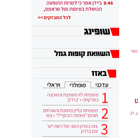
ובגבורה"
ביידן אמר כי למרות ההופעה
8:46
הכושלת בעימות מול טראמפ,
הוא ממשיך
לכל המבזקים >>
חוד
עדכני
ויראלי
פופולרי
משפחת לוי משפצת והשכונה
ט
כמרקחה • 'ברדק'
משפחת קליין מחתנת והאורחים
, הן
תוהים "מאיפה הכסף?!" • צפו
צפו בפרק השני של רשת 'יש'
עם ברדק