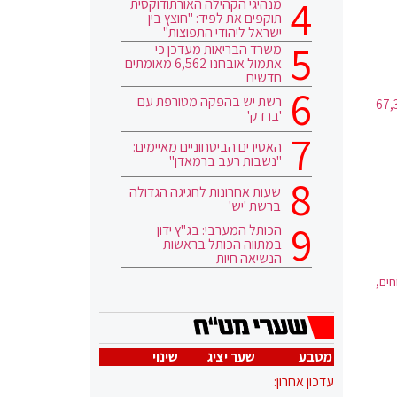
מנהיגי הקהילה האורתודוקסית
תוקפים את לפיד: "חוצץ בין
ישראל ליהודי התפוצות"
משרד הבריאות מעדכן כי
אתמול אובחנו 6,562 מאומתים
חדשים
רשת יש בהפקה מטורפת עם
חינוך בירושלים כ-293,600 תלמידים: 67,300
'ברדק'
האסירים הביטחוניים מאיימים:
"נשבות רעב ברמאדן"
שעות אחרונות לחגיגה הגדולה
ברשת 'יש'
הכותל המערבי: בג"ץ ידון
במתווה הכותל בראשות
הנשיאה חיות
חים,
מטבע
שער יציג
שינוי
עדכון אחרון: