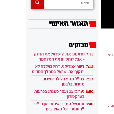
טראמפ: אתן לישראל את הנשק
7:35
היא
– אבל שתסיים את המלחמה
בעזה
דיווח אמריקני: "חיזבאללה לא
7:18
יתקוף את ישראל במהלך המו"מ
בקטאר"
צה"ל תקף הלילה עשרות
7:17
מטרות בלבנון
נער בן 15 נעצר כשנהג בפרעות
8:50
בטרקטורון
אמו של סמ"ר יאיר אביטן הי"ד:
8:48
ב"כ
"הסתערו על האויב בעוז