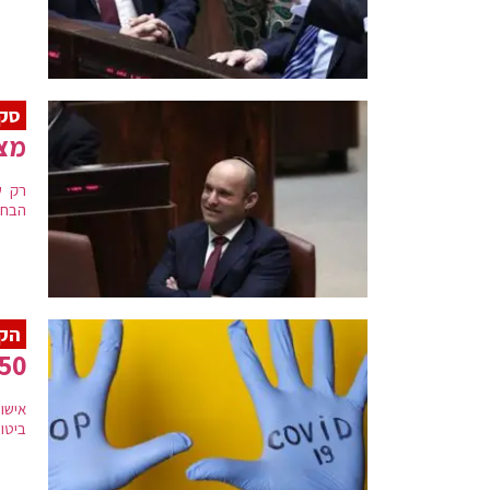
סק
מצ
הבחירות
הקל
50 אנשים בשטח סגור – 500 בשטח פת
אישו
ביטו