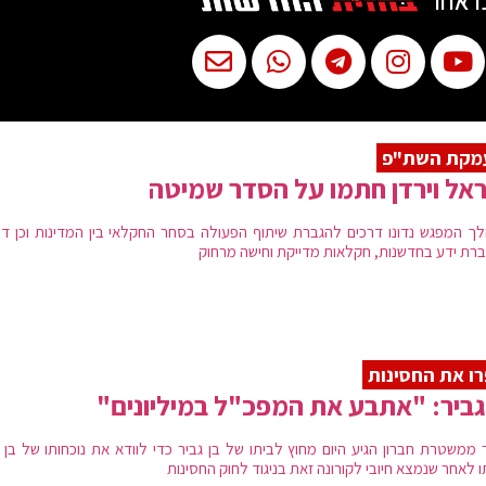
ו אחר
מקת השת"פ
אל וירדן חתמו על הסדר שמיטה
ך המפגש נדונו דרכים להגברת שיתוף הפעולה בסחר החקלאי בין המדינות וכן דר
רת ידע בחדשנות, חקלאות מדייקת וחישה מרחוק
ו את החסינות
גביר: "אתבע את המפכ"ל במיליונים"
 ממשטרת חברון הגיע היום מחוץ לביתו של בן גביר כדי לוודא את נוכחותו של בן ג
 לאחר שנמצא חיובי לקורונה זאת בניגוד לחוק החסינות