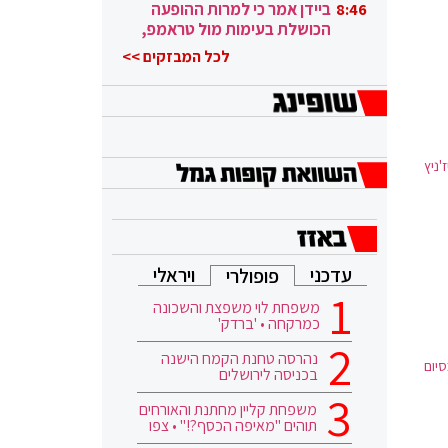
ובגבורה"
ביידן אמר כי למרות ההופעה
8:46
הכושלת בעימות מול טראמפ,
הוא ממשיך
לכל המבזקים >>
ניץ
עדכני
ויראלי
פופולרי
משפחת לוי משפצת והשכונה
כמרקחה • 'ברדק'
נהרסה טחנת הקמח הישנה
סיום
בכניסה לירושלים
משפחת קליין מחתנת והאורחים
תוהים "מאיפה הכסף?!" • צפו