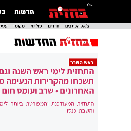
בס"ד
צ'אט הכתבים
חרדים
פוליטי
מקומי
עסקי
ראש השרב
התחזית לימי ראש השנה וגם
תשכחו מהקרירות הנעימה מ
האחרונים • שרב ועומס חום 
התחזית המעודכנת והמפורטת ביותר לימ
והשבת. כנסו