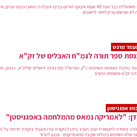
האש משתוללת כבר מעל 40 שעות והבוקר הודיעו בכיבוי והצלה כי תושבי גבעת יערים, א
 לא מורשים עדיין לחזור ליישובים
עמד מרגש
סת ספר תורה לגמ"ח האבלים של זק"א
ד כתיבת האותיות השתתפו כ"ק האדמו"ר מנדבורנה ירושלים שליט"א, רבנים, מפ
דבי זק"א ומשפחת התורם
וש אפגניסטן
דן: "לאמריקה נמאס מהמלחמה באפגניסטן"
רה מיוחדת לתקשורת הגיב הערב ביידן לביקורת נגדו והעביר ביקורת חריפה על ה
ני שלא השתמש ביכולות שקיבל מהאמריקנים - ונכנע לטרור