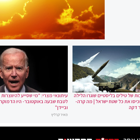
ת של טילים בליסטיים שוגרו הלילה
עיתונאי מצרי: "מי שסייע להיווצרות
כיסו את כל שטח ישראל | מה קרה-
לטבח שבעה באוקטובר- היו הדמוקר
 דקה
וביידן"
מאיר קרליץ