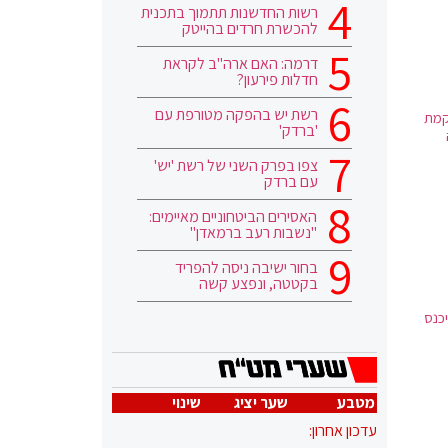
רשות החדשנות תתמוך בתכנית
להכשרת חרדים בהייטק
דרמה: האם ארה"ב לקראת
חדלות פירעון?
רשת יש בהפקה מטורפת עם
קמת
'ברדק'
צפו בפרק השני של רשת 'יש'
עם ברדק
האסירים הביטחוניים מאיימים:
"נשבות רעב ברמאדן"
בחור ישיבה ניסה להפריד
בקטטה, ונפצע קשה
יכנס
מטבע
שער יציג
שינוי
עדכון אחרון: