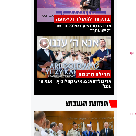
בתקווה לגאולה ולישועה
אבי הס מרגש עם סינגל חדש:
"לישועתך"
וער
תפילה מרגשת
ארי גולדוואג & איצי קפלוביץ: "אנא ה'
עננו"
זרה