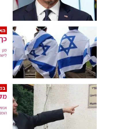
האנ
כך 
סגן 
לישרא
במס
מקל
אנשי
הומני