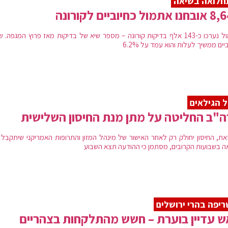
חלואה בשיאה
תמול כחיוביים לקורונה
אתמול נערכו כ-143 אלף בדיקות קורונה – מספר שיא של בדיקות מאז פרוץ המגפה. ש
יים ממשיך לעלות והוא עמד על 6.2%
 הגילאים
"ב החליטה על מתן מנת החיסון השלישית
את, החיסון יחולק רק לאחר האישור של מינהל המזון והתרופות האמריקני שיתקבל 
ה בשבועות הקרובים, מסתמן כי ההודעה תצא השבוע
יפה בהרי ירושלים
 עדיין בוערת – חשש מהתלקחות בצהריים