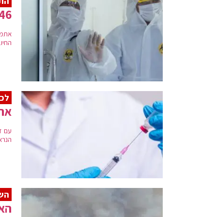
הת
8,646 אובחנו א
החיוב
לכל
ארה
עם ז
הנרא
השר
האש