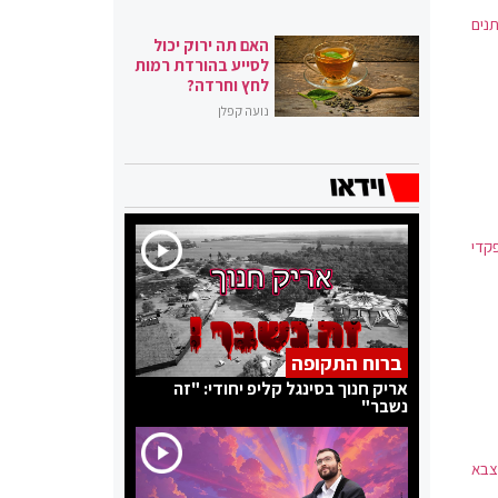
יתנים
האם תה ירוק יכול
לסייע בהורדת רמות
לחץ וחרדה?
נועה קפלן
קדי
ברוח התקופה
אריק חנוך בסינגל קליפ יחודי: "זה
נשבר"
צבא