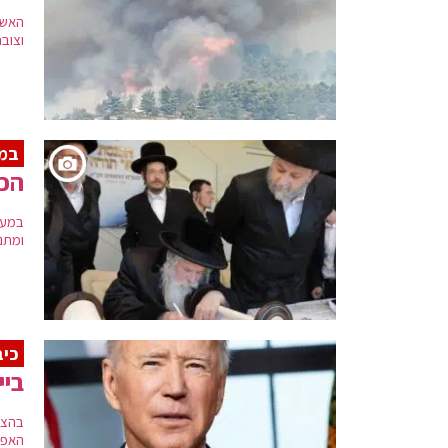
וצובה
במ
הכנ
במעמ
ומתנ
כיב
ביי
בהצה
האפג