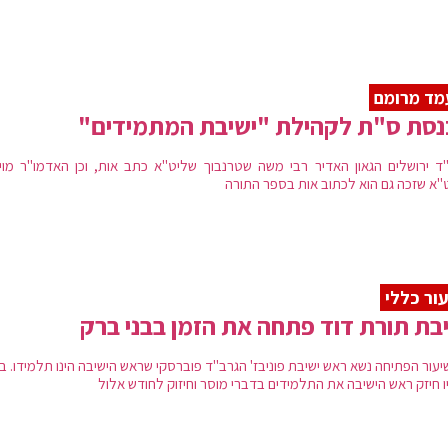
ד מרומם
נסת ס"ת לקהילת "ישיבת המתמידים"
ד ירושלים הגאון האדיר רבי משה שטרנבוך שליט"א כתב אות, וכן האדמו"ר מויז'
"א שזכה גם הוא לכתוב אות בספר התורה
ור כללי
בת תורת דוד פתחה את הזמן בבני ברק
יעור הפתיחה נשא ראש ישיבת פוניבז' הגרב"ד פוברסקי שראש הישיבה הינו תלמידו. ב
ו חיזק ראש הישיבה את התלמידים בדברי מוסר וחיזוק לחודש אלול