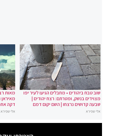
שוב טבח ביהודים • מחבלים הגיעו לעיר יפו
מאות רבו
מצוידים בנשק, ומטרתם: רצח יהודים |
מאיראן ו
שבעה קדושים נרצחו | השם יקום דמם
דקה אחר
אלי שפירא
אלי שפירא