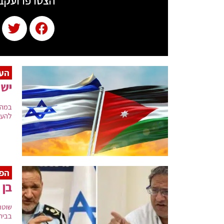
הצטרפו ועקב
הע
ישר
במהל
להעב
הפר
בן 
שוטר
בביתו