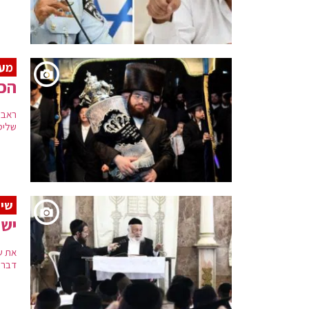
מעמ
הכ
ראב"
שליט
שיע
ישי
את ש
דברי