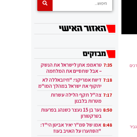
טראמפ: אתן לישראל את הנשק
7:35
כים
– אבל שתסיים את המלחמה
בעזה
דיווח אמריקני: "חיזבאללה לא
7:18
יתקוף את ישראל במהלך המו"מ
בקטאר"
צה"ל תקף הלילה עשרות
7:17
מטרות בלבנון
נער בן 15 נעצר כשנהג בפרעות
8:50
בטרקטורון
אמו של סמ"ר יאיר אביטן הי"ד:
8:48
ביר
"הסתערו על האויב בעוז