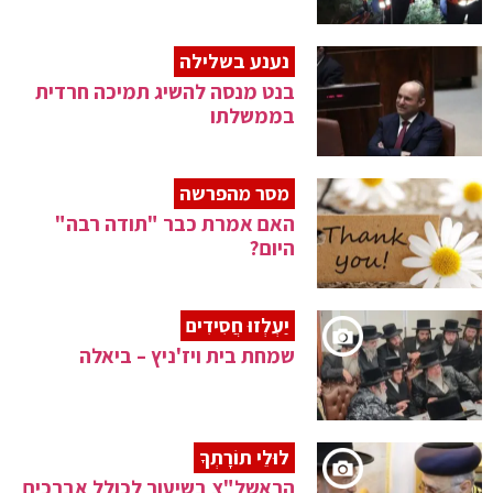
נענע בשלילה
בנט מנסה להשיג תמיכה חרדית
בממשלתו
מסר מהפרשה
האם אמרת כבר "תודה רבה"
היום?
יַעְלְזוּ חֲסִידִים
שמחת בית ויז'ניץ – ביאלה
לוּלֵי תוֹרָתְךָ
הראשל"צ בשיעור לכולל אברכים