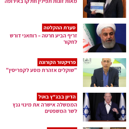
מאות זוגות תפילין חולקו באירופה
סערת ההקלטה
זריף הביע חרטה – רוחאני דורש
לחקור
פרויקטור הקורונה
"שוקלים אזהרת מסע לקפריסין"
הדיון בבג"ץ בוטל
הממשלה אישרה את מינוי גנץ
לשר המשפטים