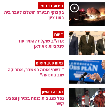
פיגוע בבנימין
בקבוקי תבערה הושלכו לעבר בית
בעוז ציון
דיווח
ארה"ב שוקלת להסיר עוד
סנקציות מאיראן
נאום 100 הימים
"ירשתי אומה במשבר, אמריקה
שוב בתנועה"
מקרה ראשון
נפל מגג בית כנסת במירון ונפצע
קשה