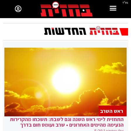
בס"ד
ראש השרב
התחזית לימי ראש השנה וגם לשבת: תשכחו מהקרירות
הנעימה מהימים האחרונים • שרב ועומס חום בדרך