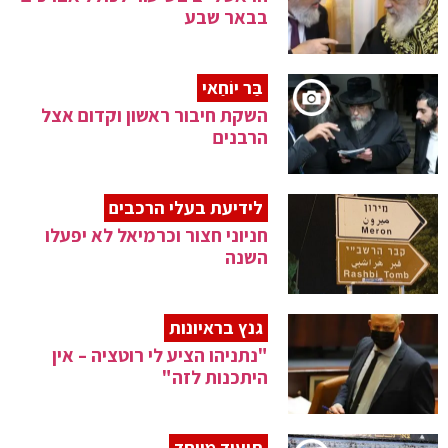
בבאר שבע
בַּר יוֹחַאי
השקת חיבור ראשון וקדום אצל
הרבנים
לידיעת בעלי הרכבים
חניוני חצור וכרמיאל לא יפעלו
השנה
גנץ בראיונות
"נתניהו הציע לי רוטציה – אין
היתכנות לזה"
תיעוד מיוחד