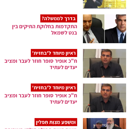
בדרך לממשלה?
התקדמות בחלוקת התיקים בין
בנט לשמאל
ראיון מיוחד ל'בחזית'
ח"כ אופיר סופר חוזר לעבר ומציב
יעדים לעתיד
ראיון מיוחד ל'בחזית'
ח"כ אופיר סופר חוזר לעבר ומציב
יעדים לעתיד
וּמִשֶּׁפַע מִצְוַת תְּפִלִּין