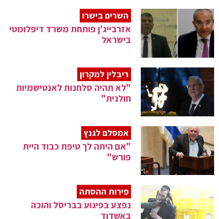
השרים בישרו
אזרבייג'ן פותחת משרד דיפלומטי
בישראל
ריבלין למקרון
"לא תהיה סלחנות לאנטישמיות
חולנית"
אמסלם לגנץ
"אם היתה לך טיפת כבוד היית
פורש"
פירות ההסתה
נפצע בפיגוע בבריסל והוכה
באשדוד