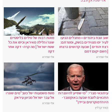
אלי שפירא
|
5:29
שוב טבח ביהודים • מחבלים הגיעו
מאות רבות של טילים בליסטיים
לעיר יפו מצוידים בנשק, ומטרתם:
שוגרו הלילה מאיראן וכיסו את כל
רצח יהודים | שבעה קדושים נרצחו
שטח ישראל | מה קרה- דקה אחר
| השם יקום דמם
דקה
אלי שפירא
אלי שפירא
עיתונאי מצרי: "מי שסייע להיווצרות
מטח משמעותי של כטב"מים שוגרו
התנאים לטבח שבעה באוקטובר-
אל עבר ישראל מכיוון עיראק
היו הדמוקרטים וביידן"
אלי שפירא
מאיר קרליץ