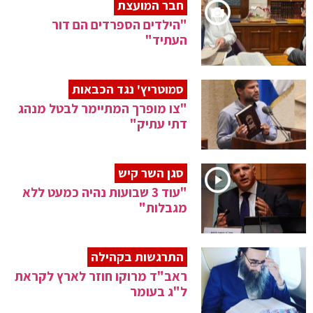
חבר המועצת
"הילדים הספרדים הם דור
העתיד"
סמוטריץ' נגד הכבאות
"צו מופרך המתיימר לבטל מנהג
דתי עתיק"
סגן השר קיש
"עוד 3 שבועות נהיה כמעט ללא
מגבלות"
התרגשות בקהילה
ראב"ד מרוקו חוזר לארץ לקראת
ל"ג בעומר