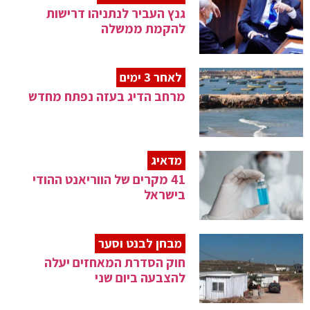
גנץ העביר לנתניהו דרישות
להקמת ממשלה
לאחר 3 ימים
מרחב הדיג בעזה נפתח מחדש
מדאיג
41 מקרים של הווריאנט ההודי
בישראל
מבחן לבנט וסער
חוק הסדרת המאחזים יעלה
להצבעה ביום שני