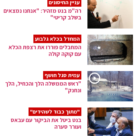
עניין החיסונים
רה"מ בנט מזהיר: "אנחנו נמצאים
בשלב קריטי"
המחדל בכלא גלבוע
המחבלים פוררו את רצפת הכלא
עם קוקה קולה
עמית סגל חושף
"ראש הממשלה הלך והכחיל, הלך
ונחנק"
"מתוך כבוד לשהידים"
בנט ביטל את הביקור עם עבאס
ועורר סערה