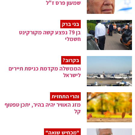
שמעון פרס ז"ל
בני ברק
בן 79 נפצע קשה מקורקינט
חשמלי
בקרוב?
הממשלה מקדמת כניסת תיירים
לישראל
והרי התחזית
מזג האוויר יהיה בהיר, יתכן טפטוף
קל
"מכחיש שואה"