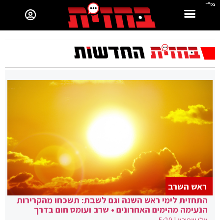
בס"ד
ראש השרב
התחזית לימי ראש השנה וגם לשבת: תשכחו מהקרירות
הנעימה מהימים האחרונים • שרב ועומס חום בדרך