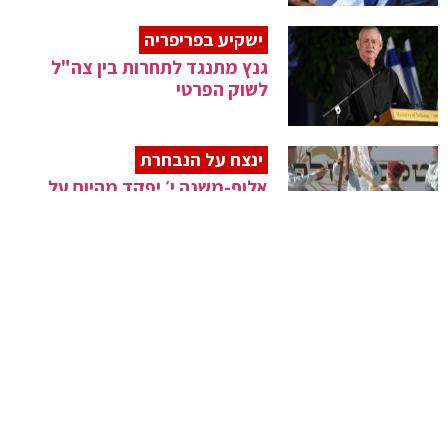
ישקיע בפריפריה
גנץ מתנגד לתחרות בין צה"ל
לשוק הפרטי
ינצח על הנבחרת
אלוף-משנה י׳ יפקד מהיום על
סיירת מטכ"ל
תיעוד מרהיב
מעמד נעילת החג והקפות שניות
בסאטמר
מסעיר את טורקיה
אדם הצטרף לחיפושים וגילה כי