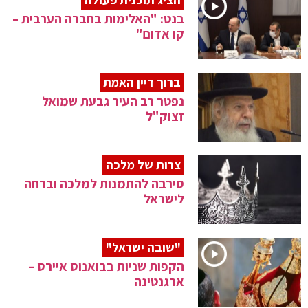
בנט: "האלימות בחברה הערבית –
קו אדום"
ברוך דיין האמת
נפטר רב העיר גבעת שמואל
זצוק"ל
צרות של מלכה
סירבה להתמנות למלכה וברחה
לישראל
"שובה ישראל"
הקפות שניות בבואנוס איירס –
ארגנטינה