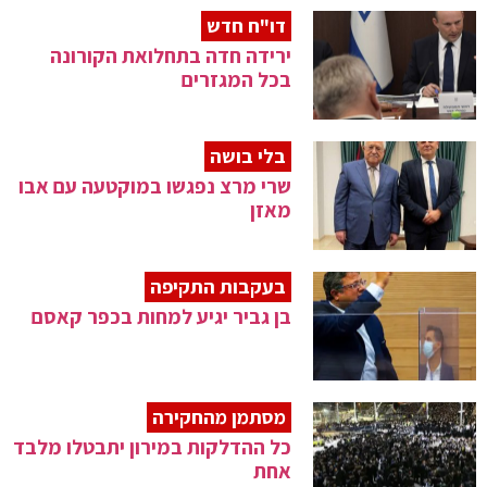
דו"ח חדש
ירידה חדה בתחלואת הקורונה
בכל המגזרים
בלי בושה
שרי מרצ נפגשו במוקטעה עם אבו
מאזן
בעקבות התקיפה
בן גביר יגיע למחות בכפר קאסם
מסתמן מהחקירה
כל ההדלקות במירון יתבטלו מלבד
אחת