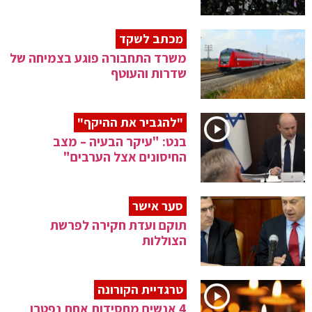
מכתב לשקד
משרד התחבורה פוגע בצמיחה של
שדרות והעוטף
"להגביר את ההיקף"
בנט: "עיקר הבעיה – מצב
החיסונים אצל הערבים"
סער אישר
תוקם ועדת חקירה לפרשת
הצוללות
טרגדיית הקורונה
4 אנשים מחסידות אחת נפטרו