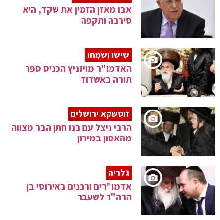
אבו מאזן הזמין את שקד, היא
סירבה ותקפה
שִׂישׂוּ וְשִׂמְחוּ
האדמו"ר מויזניץ הכניס ספר
תורה באשדוד
זוטשקא ירושלים
הרבי ניצל עם בנו חתן הבר מצווה
מהאסון במירון
גלריה
אדמו"רים ורבנים באירוסי בן
הרה"ר לשעבר