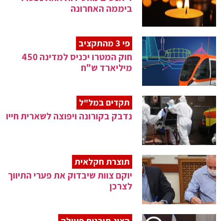
ביממה האחרונה
פי 3 מהתקציב
חוק המטרו יכניס למדינה 450
מיליארד ש"ח
תקדים במל"ל
נדבק בקורונה ויפוצה לשארית חייו
תוצרת חקלאית
יוקם צוות שיבדוק את פערי התיווך
לצרכן
הציג תוכנית פעולה