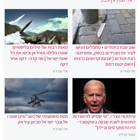
אלי שפירא
|
5:29
שוב טבח ביהודים • מחבלים הגיעו
מאות רבות של טילים בליסטיים
לעיר יפו מצוידים בנשק, ומטרתם:
שוגרו הלילה מאיראן וכיסו את כל
רצח יהודים | שבעה קדושים נרצחו
שטח ישראל | מה קרה- דקה אחר
| השם יקום דמם
דקה
אלי שפירא
אלי שפירא
עיתונאי מצרי: "מי שסייע להיווצרות
מטח משמעותי של כטב"מים שוגרו
התנאים לטבח שבעה באוקטובר-
אל עבר ישראל מכיוון עיראק
היו הדמוקרטים וביידן"
אלי שפירא
מאיר קרליץ