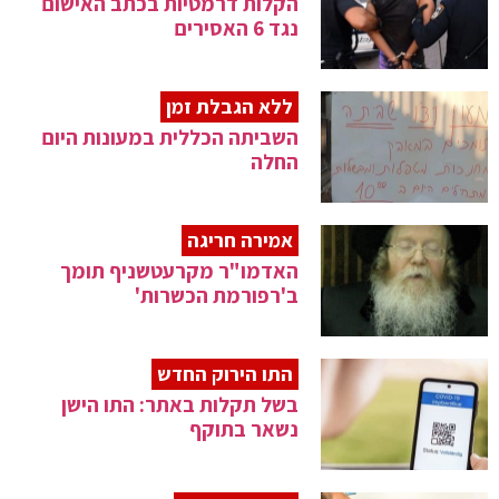
הקלות דרמטיות בכתב האישום
נגד 6 האסירים
ללא הגבלת זמן
השביתה הכללית במעונות היום
החלה
אמירה חריגה
האדמו"ר מקרעטשניף תומך
ב'רפורמת הכשרות'
התו הירוק החדש
בשל תקלות באתר: התו הישן
נשאר בתוקף