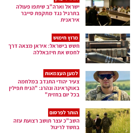
ישראל וארה"ב שיתפו פעולה
בתרגיל נגד מתקפת סייבר
איראנית
מרוץ חימוש
חשש בישראל: איראן מצאה דרך
לחמש את חיזבאללה
למען העצמאות
צעיר יהודי התנדב במלחמה
באוקראינה ונהרג: "הניח תפילין
בכל יום בחזית"
הותר לפרסום
השב"כ עצר תושב רצועת עזה
בחשד לריגול