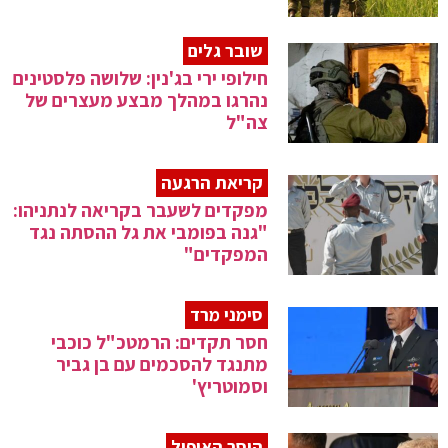
שובר גלים
חילופי ירי בג'נין: שלושה פלסטינים
נהרגו במהלך מבצע מעצרים של
צה"ל
קריאת הרגעה
מפקדים לשעבר בקריאה לנתניהו:
"גנה בפומבי את גל ההסתה נגד
המפקדים"
סימני מרד
חסר תקדים: הרמטכ"ל כוכבי
מתנגד להסכמים עם בן גביר
וסמוטריץ'
הוסר האיפול