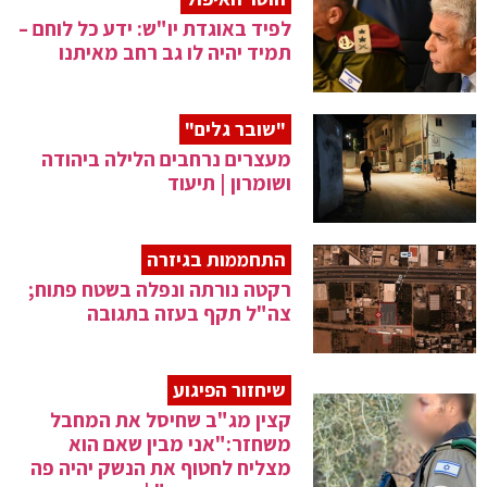
לפיד באוגדת יו"ש: ידע כל לוחם –
תמיד יהיה לו גב רחב מאיתנו
"שובר גלים"
מעצרים נרחבים הלילה ביהודה
ושומרון | תיעוד
התחממות בגיזרה
רקטה נורתה ונפלה בשטח פתוח;
צה"ל תקף בעזה בתגובה
שיחזור הפיגוע
קצין מג"ב שחיסל את המחבל
משחזר:"אני מבין שאם הוא
מצליח לחטוף את הנשק יהיה פה