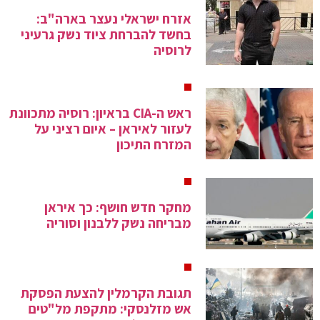
אזרח ישראלי נעצר בארה"ב:
בחשד להברחת ציוד נשק גרעיני
לרוסיה
ראש ה-CIA בראיון: רוסיה מתכוונת
לעזור לאיראן – איום רציני על
המזרח התיכון
מחקר חדש חושף: כך איראן
מבריחה נשק ללבנון וסוריה
תגובת הקרמלין להצעת הפסקת
אש מזלנסקי: מתקפת מל"טים