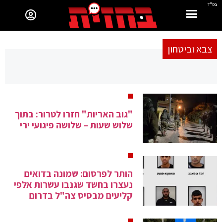
בס"ד
צבא וביטחון
"גוב האריות" חזרו לטרור: בתוך
שלוש שעות – שלושה פיגועי ירי
הותר לפרסום: שמונה בדואים
נעצרו בחשד שגנבו עשרות אלפי
קליעים מבסיס צה"ל בדרום