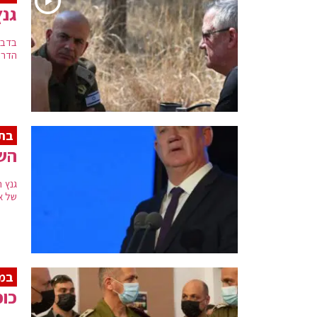
גנץ
בדבר
הדרו
בתד
השר
גנץ 
של אי
במת
כוכ