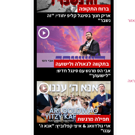
ברוח התקופה
אריק חנוך בסינגל קליפ יחודי: "זה
נשבר"
 המעצר. החשוד, בן 25 תושב אזור
בתקווה לגאולה ולישועה
אבי הס מרגש עם סינגל חדש:
"לישועתך"
ל הנראה
תפילה מרגשת
ארי גולדוואג & איצי קפלוביץ: "אנא ה'
עננו"