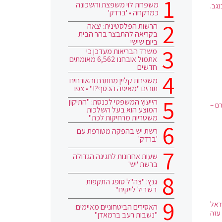
משפחת לוי משפצת והשכונה
גב.
כמרקחה • 'ברדק'
הרשות הפלסטינית: יצאה
בקריאה להתבצר בהר הבית
ביום שישי
משרד הבריאות מעדכן כי
אתמול אובחנו 6,562 מאומתים
חדשים
משפחת קליין מחתנת והאורחים
תוהים "מאיפה הכסף?!" • צפו
הייעוץ המשפטי לכנסת: "התיקון
לעברם –
המוצע הוא בעל השלכות
משטריות מרחיקות לכת"
רשת יש בהפקה מטורפת עם
'ברדק'
שעות אחרונות לחגיגה הגדולה
ברשת 'יש'
גנץ: "צה"ל סופג התקפות
בשביל לייקים"
ראל
האסירים הביטחוניים מאיימים:
עזה
"נשבות רעב ברמאדן"