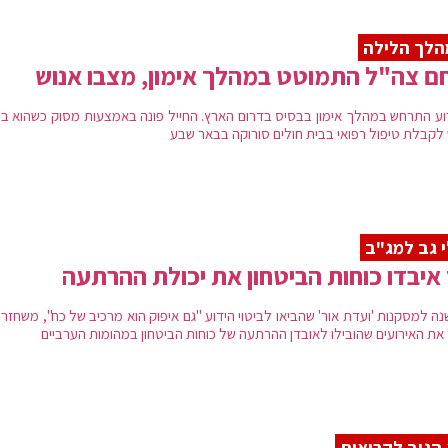
הלך הלילה
ם צה"ל התמוטט במהלך אימון, מצבו אנוש
וע התרחש במהלך אימון בבסיס בדרום הארץ. החייל פונה באמצעות מסוק כשהוא ב
 לקבלת טיפול רפואי בבית חולים סורוקה בבאר שבע
 גב למג"ב
איבדו כוחות הביטחון את יכולת ההרתעה
 שנה למסקנות 'ועדת אור' שהביאו לביטוי הידוע "גם איפוק הוא מרכיב של כח", משחזר 
את האירועים שהובילו לאובדן ההרתעה של כוחות הביטחון במהומות הערביים
הגיב לקריאות