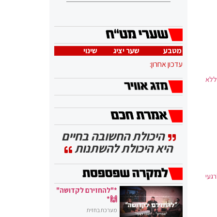
מטבע
שער יציג
שינוי
עדכון אחרון:
 ללא
היכולת החשובה בחיים
היא היכולת להשתנות
געי
*"להחזירם לקדושה"
🙌*
מערכת בחזית