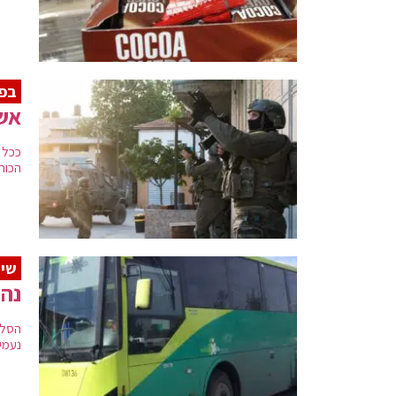
בפע
אש 
ככל 
הכוח
שיש
נהג
הסלמ
נעמי