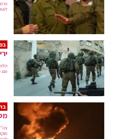
הרמט
לאחר
בפע
ירי
מגג מ
בתג
מטו
צה"ל
מוקד
לטרו