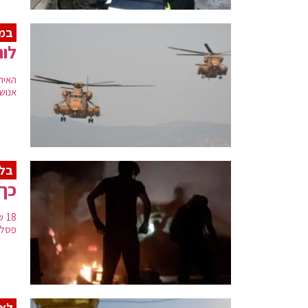
במ
לוח
האיר
אנוש
בלי
כך 
18
פסל 
לא 