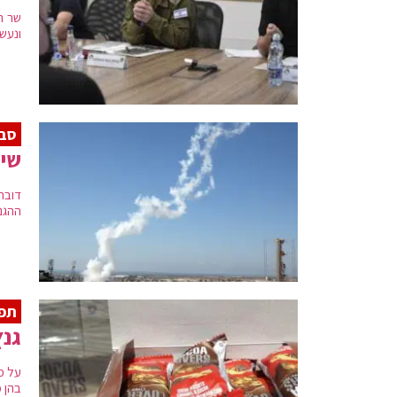
שר ה
ונעש
סבב
שיג
דובר
ההגנה
תפי
גנץ
על פ
בהן מ