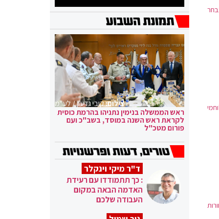
בחר
צילום:
קובי גדעון / לע"מ
חמי
ראש הממשלה בנימין נתניהו בהרמת כוסית
לקראת ראש השנה במוסד, בשב"כ ועם
פורום מטכ"ל
ד"ר מיקי וינקלר
: כך תתמודדו עם רעידת
האדמה הבאה במקום
העבודה שלכם
רות
ניר שמול