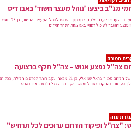
מי מג"ב ביצעו 'נוהל מעצר חשוד' באבו דיס
הלוחמים ביצעו ירי לעבר פלג גוף תחתון בהתאם לנוהל
ן נפצע והועבר לטיפול רפואי באמצעות הסהר האדום
ית חמורה
ם צה"ל נפצע אנוש – צה"ל תקף ברצועה
שמו של הלוחם סמ"ר בראל שמואלי, בן 21 מבאר יעקב הותר לפרסום הלילה, ככ
ך העימותים התקרב מחבל חמוש באקדח וירה ככל הנראה מטווח אפס
גדת עזה
: "צה"ל ופיקוד הדרום ערוכים לכל תרחיש"