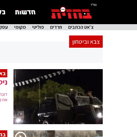
בס"ד
צ'אט הכתבים
חרדים
פוליטי
מקומי
עסקי
צבא וביטחון
באי
ניס
דובר
את נש
בה