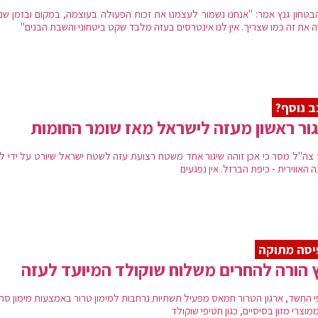
בטחון גנץ אמר: "אנחנו נשמור לעצמנו את זכות הפעולה בעוצמה, במקום ובזמן שנ
ה את זה כמו שצריך. אין לנו אינטרסים בעזה מלבד שקט ביטחוני והשבת הבנים"
 נוסף?
ור ראשון מעזה לישראל מאז שומר החומות
 צה"ל מסר כי אכן זוהה שיגור אחד משטח רצועת עזה לשטח ישראל שיורט על ידי לו
 האווירית - כיפת הברזל. אין נפגעים
סה מתוקה
 הורה להחרים משלוח שוקולד המיועד לעזה
י החשד, ארגון הטרור חמאס מפעיל תשתיות נרחבות למימון טרור באמצעות מימון סחו
מוצרי מזון בסיסיים, כגון חטיפי שוקולד