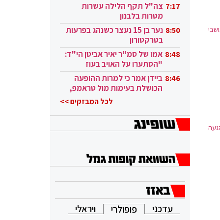
בקטאר"
צה"ל תקף הלילה עשרות
7:17
מטרות בלבנון
שבי
נער בן 15 נעצר כשנהג בפרעות
8:50
בטרקטורון
אמו של סמ"ר יאיר אביטן הי"ד:
8:48
"הסתערו על האויב בעוז
ובגבורה"
ביידן אמר כי למרות ההופעה
8:46
הכושלת בעימות מול טראמפ,
הוא ממשיך
לכל המבזקים >>
געה
עדכני
ויראלי
פופולרי