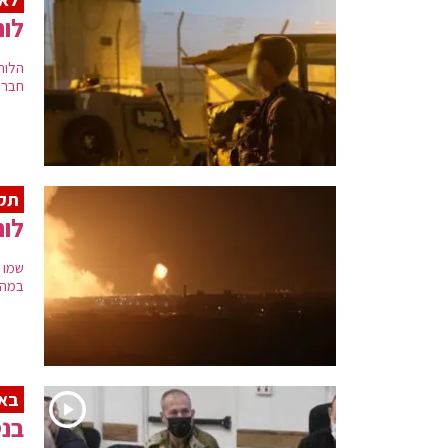
לוח
חברו
תקר
לוח
במהל
באו
בנט