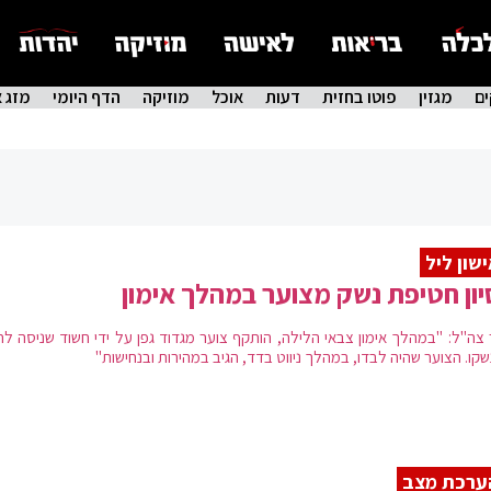
ם
מגזין
פוטו בחזית
דעות
אוכל
מוזיקה
הדף היומי
מזג א
שון ליל
יון חטיפת נשק מצוער במהלך אימון
 צה"ל: "במהלך אימון צבאי הלילה, הותקף צוער מגדוד גפן על ידי חשוד שניסה לח
קו. הצוער שהיה לבדו, במהלך ניווט בדד, הגיב במהירות ובנחישות"
ערכת מצב