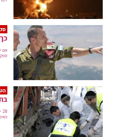
סקי
כך 
אם י
ספק ר
הטר
בחז
28
האימ