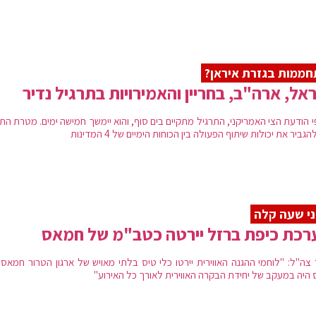
ממות בגזרת איראן?
אל, ארה"ב, בחריין והאמירויות בתרגיל נדיר
י הודעת הצי האמריקני, התרגיל מתקיים בים סוף, והוא יימשך חמישה ימים. מטרת הת
הגביר את יכולות שיתוף הפעולה בין הכוחות הימיים של 4 המדינות
י שעה קלה
כת כיפת ברזל יירטה כטב"מ של חמאס
 צה"ל: "לוחמי ההגנה האווירית יירטו כלי טיס בלתי מאויש של ארגון הטרור חמאס.
 היה במעקב של יחידת הבקרה האווירית לאורך כל האירוע"