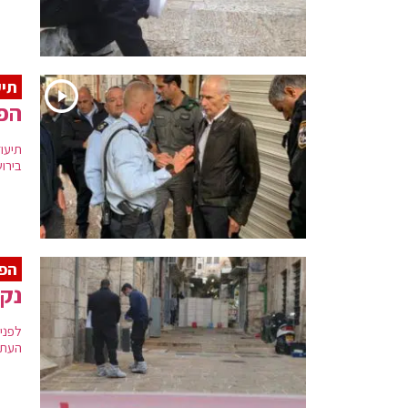
תיע
הפצ
תיעו
בירו
הפי
נקב
לפני
העתי