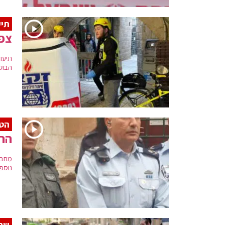
תיע
צפו
תיעו
הבוק
הטר
הרו
מחבל
נוספ
שחז