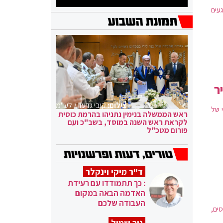
געים
ר
צילום:
קובי גדעון / לע"מ
י של
ראש הממשלה בנימין נתניהו בהרמת כוסית
לקראת ראש השנה במוסד, בשב"כ ועם
פורום מטכ"ל
ד"ר מיקי וינקלר
: כך תתמודדו עם רעידת
האדמה הבאה במקום
העבודה שלכם
יסים,
ניר שמול