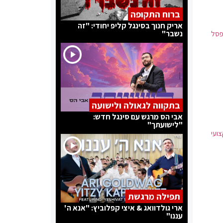
ברוח התקופה
אריק חנוך בסינגל קליפ יחודי: "זה
נשבר"
 פסל
בתקווה לגאולה ולישועה
אבי הס מרגש עם סינגל חדש:
"לישועתך"
ועי
תפילה מרגשת
ארי גולדוואג & איצי קפלוביץ: "אנא ה'
עננו"