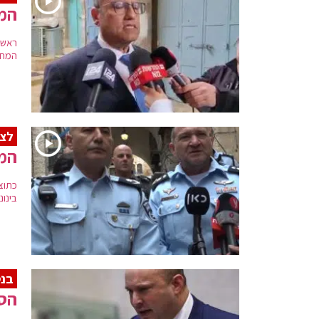
המח
ראש 
המחב
לצפ
המפ
כתוצ
בינונ
בנט
הסי