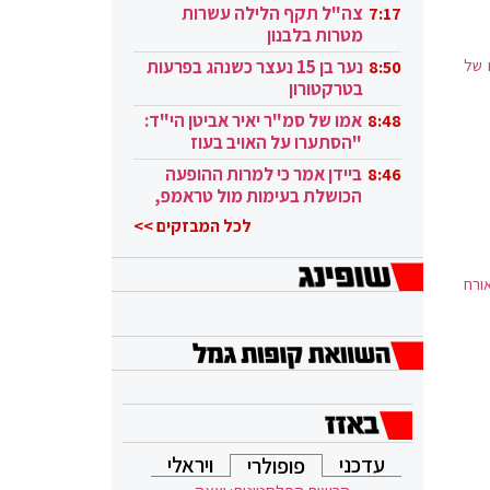
בקטאר"
צה"ל תקף הלילה עשרות
7:17
מטרות בלבנון
 של
נער בן 15 נעצר כשנהג בפרעות
8:50
בטרקטורון
אמו של סמ"ר יאיר אביטן הי"ד:
8:48
"הסתערו על האויב בעוז
ובגבורה"
ביידן אמר כי למרות ההופעה
8:46
הכושלת בעימות מול טראמפ,
הוא ממשיך
לכל המבזקים >>
ורח
עדכני
ויראלי
פופולרי