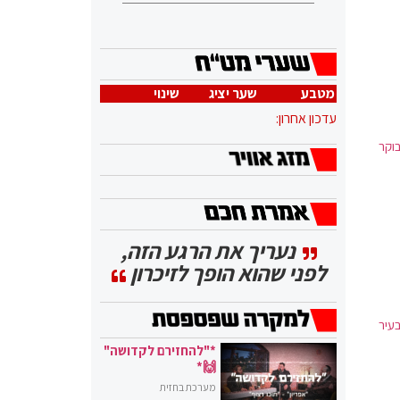
מטבע
שער יציג
שינוי
עדכון אחרון:
וקר
נעריך את הרגע הזה,
לפני שהוא הופך לזיכרון
עיר
*"להחזירם לקדושה"
🙌*
מערכת בחזית