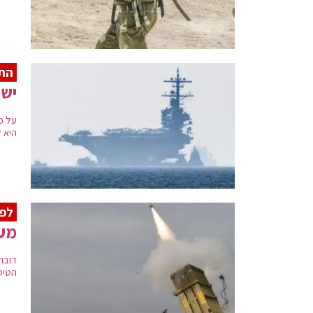
התח
ישר
על פ
היא ל
לפנ
מער
דובר
הטיס