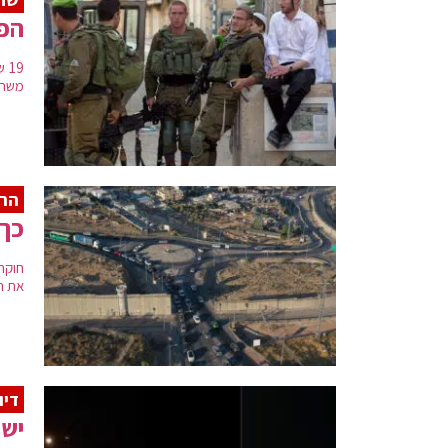
הפי
19
משחז
הרפ
כך 
חוקר
את ה
דיו
ישר