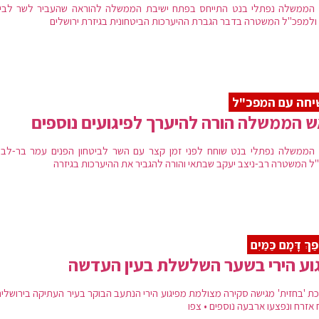
הממשלה נפתלי בנט התייחס בפתח ישיבת הממשלה להוראה שהעביר לשר לביט
 ולמפכ"ל המשטרה בדבר הגברת ההיערכות הביטחונית בגיזרת ירושלים
יחה עם המפכ"ל
 הממשלה הורה להיערך לפיגועים נוספים
הממשלה נפתלי בנט שוחח לפני זמן קצר עם השר לביטחון הפנים עמר בר-לב 
ל המשטרה רב-ניצב יעקב שבתאי והורה להגביר את ההיערכות בגיזרה
פַּךְ דָּמָם כַּמַּיִם
וע הירי בשער השלשלת בעין העדשה
ת 'בחזית' מגישה סקירה מצולמת מפיגוע הירי הנתעב הבוקר בעיר העתיקה בירושלים,
 אזרח ונפצעו ארבעה נוספים • צפו