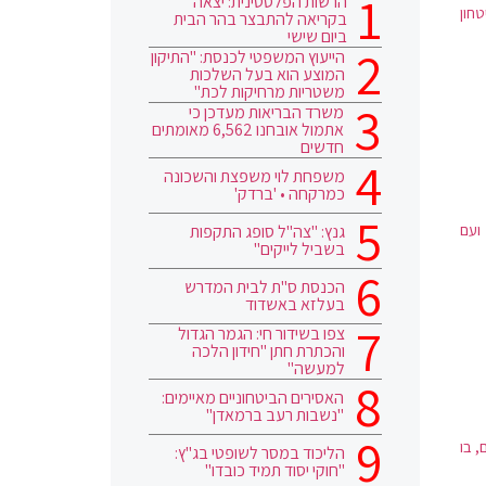
הרשות הפלסטינית: יצאה
חון
בקריאה להתבצר בהר הבית
ביום שישי
הייעוץ המשפטי לכנסת: "התיקון
המוצע הוא בעל השלכות
משטריות מרחיקות לכת"
משרד הבריאות מעדכן כי
אתמול אובחנו 6,562 מאומתים
חדשים
משפחת לוי משפצת והשכונה
כמרקחה • 'ברדק'
ועם
גנץ: "צה"ל סופג התקפות
בשביל לייקים"
הכנסת ס"ת לבית המדרש
בעלזא באשדוד
צפו בשידור חי: הגמר הגדול
והכתרת חתן "חידון הלכה
למעשה"
האסירים הביטחוניים מאיימים:
"נשבות רעב ברמאדן"
 בו
הליכוד במסר לשופטי בג"ץ:
"חוקי יסוד תמיד כובדו"