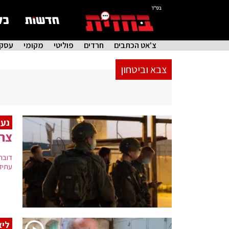
בס"ד
צ'אט הכתבים
חרדים
פוליטי
מקומי
עסקי
צבא וביטחון
נער
צה"
דובר
עתידי
ליא