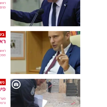
ראש 
פנים
בש
ראש
ראש 
מפכ"
נִשְׁ
פיג
מערכ
נרצח