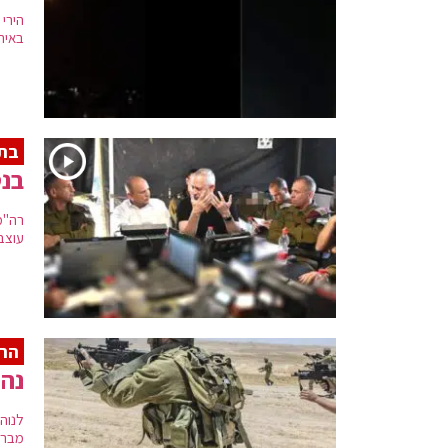
הירי
באירו
בתר
בנט
רה"מ
עוצב
הר
נהל
מברי