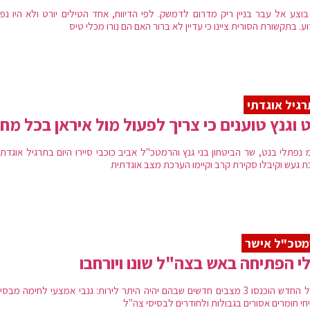
 בוצע אל עבר בניין ריק מדרום לדמשק. לפי הדיווח, אחד הטילים יורט ולא היו נפ
ע. בתקשורת הסורית ציינו כי עדיין לא ברור האם הם נורו מכלי טיס
גיל אוגדתי
 וגנץ טוענים כי צריך לפעול מול איראן בכל מחי
 נפתלי בנט, שר הביטחון בני גנץ והרמטכ"ל אביב כוכבי סיירו היום בתרגיל אוגדת
ת געש וקיבלו סקירת קרב וקיימו הערכת מצב אוגדתית
מטכ"ל אישר
י הפתיחה באש בצה"ל שונו ויורחבו
לנוהל החדש הוכנסו 3 מצבים חדשים שבהם יהיה היתר לירות: גנבי אמצעי לחימה מבס
חי חומרים אסורים בגבולות ולחודרים לבסיסי צה"ל