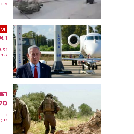
ארבע
תיע
ראש
ראש 
מתקדמ
הות
מק
הרוכ
רגע 