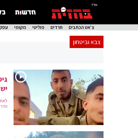
בס"ד
צ'אט הכתבים
חרדים
פוליטי
מקומי
עסקי
צבא וביטחון
גיס
יש
לאחר
הדרו