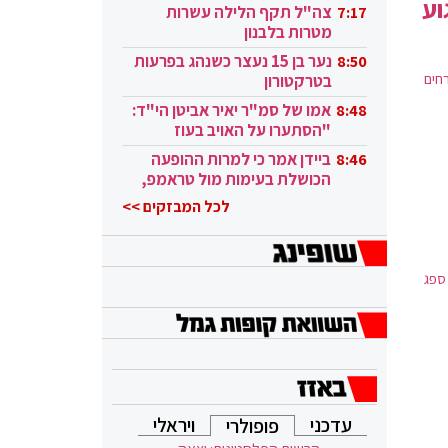
וע
בקטאר"
צה"ל תקף הלילה עשרות
7:17
מטרות בלבנון
נער בן 15 נעצר כשנהג בפרעות
8:50
וב פתחו בירי לעבר אנשים שהיו במקום | 4 אזרחים
בטרקטורון
אמו של סמ"ר יאיר אביטן הי"ד:
8:48
"הסתערו על האויב בעוז
ובגבורה"
ביידן אמר כי למרות ההופעה
8:46
הכושלת בעימות מול טראמפ,
הוא ממשיך
לכל המבזקים >>
 ספג
עדכני
ויראלי
פופולרי