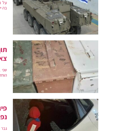
על נ
בה יי
צא
הוחז
נפ