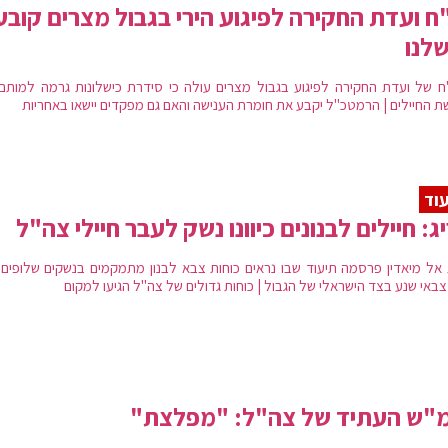
ח ועדת החקירה לפיגוע הירי בגבול מצרים קובע
לנו
ח של ועדת החקירה לפיגוע בגבול מצרים עולה כי סידרת כישלונות גרמה למותם
ת החיילים | הרמטכ"ל יקבע את חומרת הענישה והאם גם מפקדים יישאו באחריות
וד
ג: חיילים לבנונים כיוונו נשק לעבר חיילי צה"ל
אל מיאדין פרסמה תיעוד שבו נראים כוחות צבא לבנון מתמקמים בנשקים שלופים 
צבאי שנע בצד הישראלי של הגבול | כוחות גדולים של צה"ל הגיעו למקום
מ"ש העתיד של צה"ל: "מפלצת"