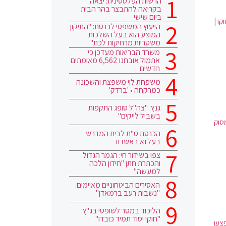
הרשות הפלסטינית: יצאה
בקריאה להתבצר בהר הבית
ביום שישי
קו |
הייעוץ המשפטי לכנסת: "התיקון
המוצע הוא בעל השלכות
משטריות מרחיקות לכת"
משרד הבריאות מעדכן כי
אתמול אובחנו 6,562 מאומתים
חדשים
משפחת לוי משפצת והשכונה
כמרקחה • 'ברדק'
גנץ: "צה"ל סופג התקפות
בשביל לייקים"
סוק
הכנסת ס"ת לבית המדרש
בעלזא באשדוד
צפו בשידור חי: הגמר הגדול
והכתרת חתן "חידון הלכה
למעשה"
האסירים הביטחוניים מאיימים:
"נשבות רעב ברמאדן"
הליכוד במסר לשופטי בג"ץ:
"חוקי יסוד תמיד כובדו"
ם | 20 פלסטינים נפצעו