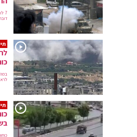
הרכ
7 ל
דובר
תיע
לרא
כוח
במהל
לראשונה מאז 2002
תיע
כוח
בשמ