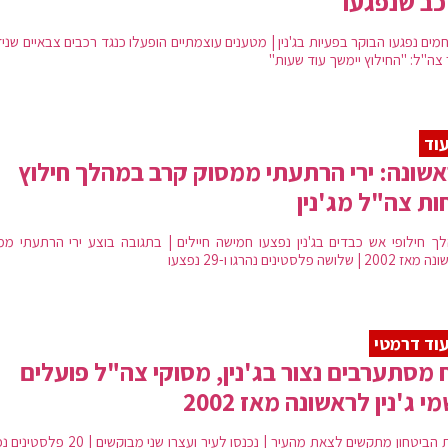
ב שנפגעו
וחמים נפגעו הבוקר בפעיות בג'נין | מטענים עוצמתיים הופעלו כנגד רכבים צבאיים שניזו
 צה"ל: "החילוץ יימשך עוד שעות"
וד
שונה: ירי הרתעתי ממסוק קרב במהלך חילוץ
ות צה"ל מג'נין
ך חילופי אש כבדים בג'נין נפצעו חמישה חיילים | בתגובה בוצע ירי הרתעתי ממ
 | שלושה פלסטינים נהרגו ו-29 נפצעו
וד דרמטי
 מסתערבים נצור בג'נין, מסוקי צה"ל פועלים
י ג'נין לראשונה מאז 2002
כוחות הביטחון מתקשים לצאת מהעיר | נכנסו לעיר ועצרו שני מבוקשי