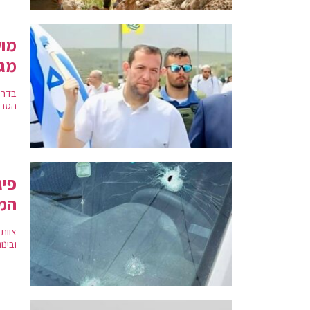
מוע
מגן 2 ע
הטרו
פיג
המ
ובינוני וגבר כבן 33 ש