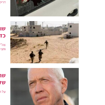
דריסה
כדו
צה"ל
וחצי
שר 
שלא 
על ר