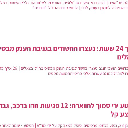
גמ"ש "האיתן" הורכבו אמצעים טכנולוגיים, והוא יכול לשנות את כללי המשחק במל
דרש צה"ל לתמרן בעומק לבנון | לוחמי סיירת הנח"ל: "זו חוויה"
תוך 24 שעות: נעצרו החשודים בגניבת הענק מבסי
לים
שני בדואים תושבי הנגב נעצרו בחשד לגניבת הענק מבסיס 
רו לצה"ל כמו גם עשרות אלפי פריטי תחמושת נוספים
פיגוע ירי סמוך לחווארה: 12 פגיעות זוהו ברכב, גבר
צע קל
גבר בן 28, נפגע בכתפו מרסיסים וטופל במצב קל על ידי מד"א | הפיגוע - יממה לאחר פ