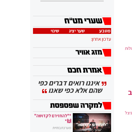
מטבע
שער יציג
שינוי
עדכון אחרון:
לות
איננו רואים דברים כפי
שהם אלא כפי שאנו
ב
יצל
*"להחזירם לקדושה"
🙌*
מערכת בחזית