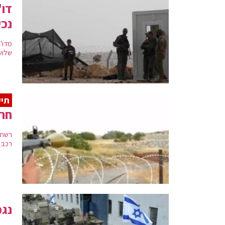
דו"
נכש
מדו"
שלוש
תיע
חרי
רשת 
רכב 
נג