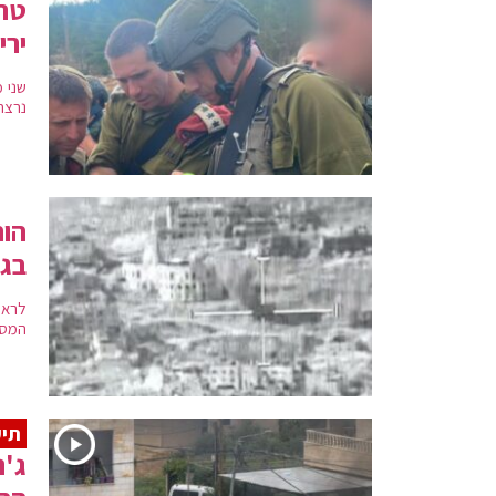
טרג
ירי
נרצח
הות
בג'
המסו
תיע