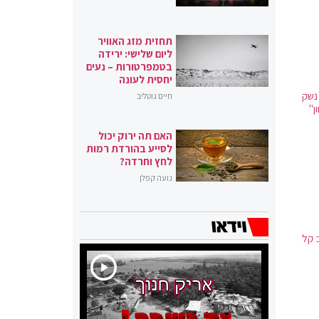
תחזית מזג האוויר
ליום שלישי: ירידה
בטמפרטורות – נעים
יחסית לעונה
ף נשק
חיים גוטליב
ן"
האם תה ירוק יכול
לסייע בהורדת רמות
לחץ וחרדה?
נועה קפלן
בהם 4 חיילים במצב קל