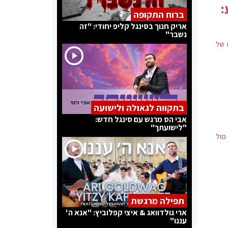
:
ברוח התקופה
אריק חנוך בסינגל קליפ יחודי: "זה
נשבר"
 של
בתקווה לגאולה ולישועה
אבי הס מרגש עם סינגל חדש:
"לישועתך"
מול
תפילה מרגשת
ארי גולדוואג & איצי קפלוביץ: "אנא ה'
עננו"