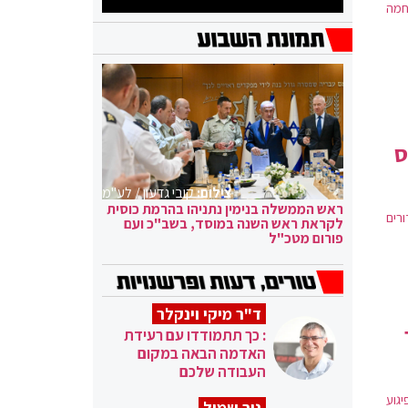
חמה
ס
צילום:
קובי גדעון / לע"מ
ראש הממשלה בנימין נתניהו בהרמת כוסית
צה״ל בצאלים | 26 אלף כדורים
לקראת ראש השנה במוסד, בשב"כ ועם
פורום מטכ"ל
ד"ר מיקי וינקלר
: כך תתמודדו עם רעידת
האדמה הבאה במקום
העבודה שלכם
יגוע
ניר שמול