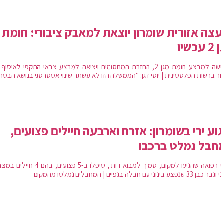
צה אזורית שומרון יוצאת למאבק ציבורי: חומת
כשיו
בדרישה למבצע חומת מגן 2, החזרת המחסומים ויציאה למבצע צבאי התקפי לאיסו
ר ברשות הפלסטינית | יוסי דגן: "הממשלה הזו לא עשתה שינוי אסטרטגי בנושא הבטחו
וע ירי בשומרון: אזרח וארבעה חיילים פצועים,
חבל נמלט ברכבו
צוותי רפואה שהגיעו למקום, סמוך למבוא דותן, טיפלו ב-5 פצועים, 
נפצע בינוני עם חבלה בגפיים | המחבלים נמלטו מהמקום