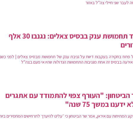
 לעבר שני חיילי צה"ל באזור
שוד תחמושת ענק בבסיס צאלים: נגנבו 30 אלף
רים
 פתח בחקירה בעקבות דיווח על גניבת ענק של תחמושת מבסיס צאלים | לפני כשנת
 אירעה בבסיס זה אחת מגניבות התחמושת הגדולות שהיו אי פעם בצה"ל
הביטחון: "העורף צפוי להתמודד עם אתגרים
ידענו במשך 75 שנה"
קע המתיחות עם איראן, אמר שר הביטחון כי ״עלינו להיערך לתרחישים המחמירים ביות