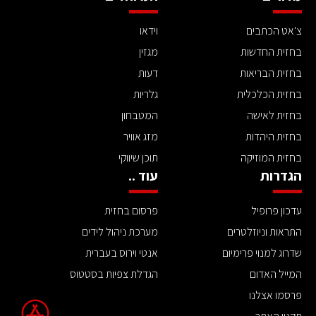
צ'אט הכתבים
וידאו
בחזית החדשות
מגזין
בחזית הבריאות
דעות
בחזית הכלכלית
גלריות
בחזית לאישה
המטבחון
בחזית היהדות
מזג אוויר
בחזית המוזיקה
תוכן שיווקי
הגדרות
עוד ..
עדכון פרופיל
פרסום בחזית
התראות וניוזלטרים
מערכת ניהול לידים
שדרוג למנוי פרימיום
אנטי וירוס בעברית
המייל האדום
הגדלת צפיות בסטטוס
פרסמו אצלנו