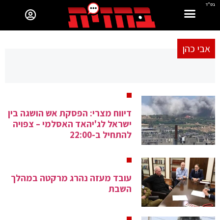
בס"ד
אבי כהן
דיווח מצרי: הפסקת אש הושגה בין
ישראל לג'יהאד האסלמי – צפויה
להתחיל ב-22:00
עובד מעזה נהרג מרקטה במהלך
השבת