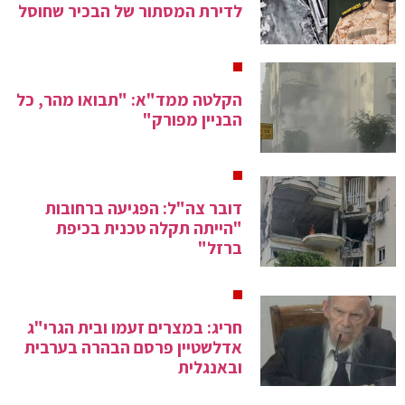
לדירת המסתור של הבכיר שחוסל
הקלטה ממד"א: "תבואו מהר, כל
הבניין מפורק"
דובר צה"ל: הפגיעה ברחובות
"הייתה תקלה טכנית בכיפת
ברזל"
חריג: במצרים זעמו ובית הגרי"ג
אדלשטיין פרסם הבהרה בערבית
ובאנגלית