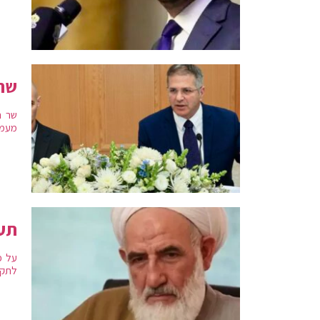
שר 
שר ה
מעמד
תעל
על פ
לתקר