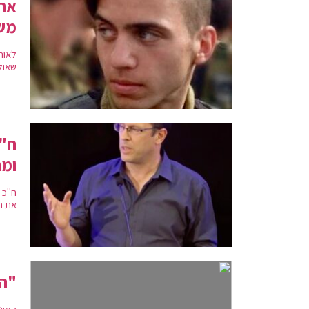
אחי
משק
לאור 
שאול
ח"כ
ומ
ח"כ 
את ה
"הפ