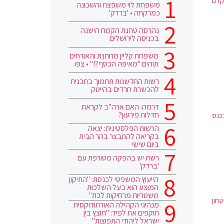
קדם
משפחת לוי משפצת והשכונה
כמרקחה • 'ברדק'
נהרסה טחנת הקמח הישנה
בכניסה לירושלים
משפחת קליין מחתנת והאורחים
תוהים "מאיפה הכסף?!" • צפו
רשות החדשנות תתמוך בתכנית
להכשרת חרדים בהייטק
דרמה: האם ארה"ב לקראת
חדלות פירעון?
כנס
הרשות הפלסטינית: יצאה
בקריאה להתבצר בהר הבית
ביום שישי
רשת יש בהפקה מטורפת עם
'ברדק'
הייעוץ המשפטי לכנסת: "התיקון
המוצע הוא בעל השלכות
משטריות מרחיקות לכת"
חון
מנהיגי הקהילה האורתודוקסית
תוקפים את לפיד: "חוצץ בין
ישראל ליהודי התפוצות"