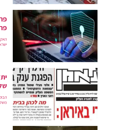
פרי
פרט
ישראל
יתד
של 
הבוק
משלנ