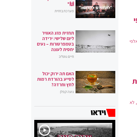
🙌*
מערכת בחזית
י
תחזית מזג האוויר
ליום שלישי: ירידה
 אלפי
בטמפרטורות – נעים
יחסית לעונה
חיים גוטליב
האם תה ירוק יכול
ת
לסייע בהורדת רמות
לחץ וחרדה?
נועה קפלן
 לא