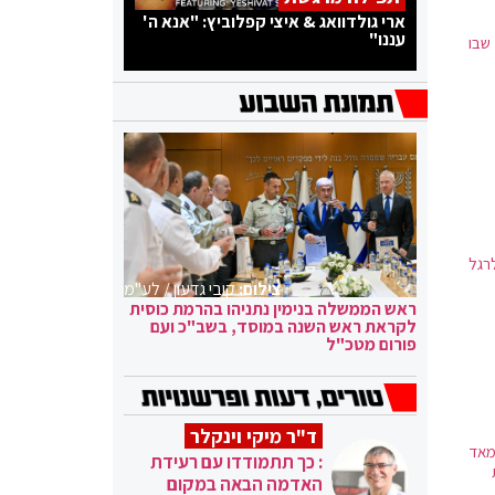
ארי גולדוואג & איצי קפלוביץ: "אנא ה'
עננו"
שבו
רגל
צילום:
קובי גדעון / לע"מ
ראש הממשלה בנימין נתניהו בהרמת כוסית
לקראת ראש השנה במוסד, בשב"כ ועם
פורום מטכ"ל
ד"ר מיקי וינקלר
מאד
: כך תתמודדו עם רעידת
האדמה הבאה במקום