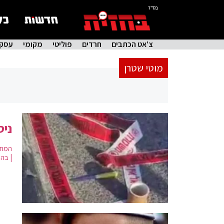
בס"ד
צ'אט הכתבים
חרדים
פוליטי
מקומי
עסקי
מוטי שטרן
ניס
| בה