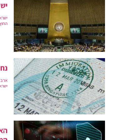
ישר
ישרא
החוץ
נחש
ארבע
ישרא
האק
המ