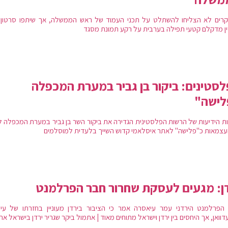
רים לא הצליחו להשתלט על תכני העמוד של ראש הממשלה, אך שיתפו סרטון 
ין מדקלם קטעי תפילה בערבית על רקע תמונת מסגד
סטינים: ביקור בן גביר במערת המכפלה
לישה"
ות הידיעות של הרשות הפלסטינית הגדירה את ביקור השר בן גביר במערת המכפלה ל
העצמאות כ"פלישה" לאתר איסלאמי קדוש השייך בלעדית למוסלמים
ן: מגעים לעסקת שחרור חבר הפרלמנט
הפרלמנט הירדני עמר עיאסרה אמר כי הציבור בירדן מעוניין בחזרתו של עי
וואן, אך היחסים בין ירדן וישראל מתוחים מאוד | אתמול ביקר שגריר ירדן בישראל את