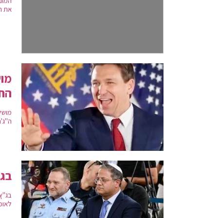
המונ
את חקיקת
מוש
הח
מושל
ה"ג'
בג"
בג"ץ
לאומ