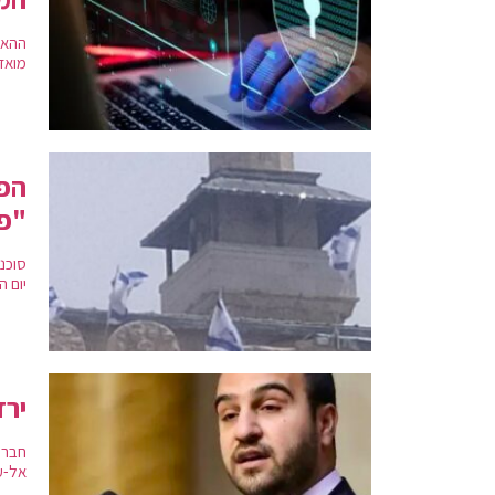
ההאק
מואז
הפל
"פ
סוכנ
יום 
ירד
חבר 
אל-עד