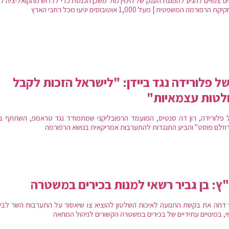
ים צפויים להגיע להפגנת הענק של הימין מול משכן הכנסת כדי לדרוש מהקואליציה ל
 הרפורמה המשפטית | מעל 1,000 אוטובוסים יגיעו מכל רחבי הארץ
ל פלורידה נגד ביידן: "לישראל הזכות לקבל
לטות עצמאיות"
 פלורידה, רון דה סנטיס, המועמד הרפובליקני שמתמודד נגד טראמפ, השתתף ב
רוזלם פוסט" והביע התנגדות להתערבות אמריקאית בנושא הרפורמה
ץ: בן גביר רשאי למנות בכירים במשטרה
 דחה את בקשת התנועה לאיכות השלטון להוציא צו שיאסור על התערבות השר לביט
י, במינויים עתידיים של בכירים במשטרה הקשורים לניהול המחאה