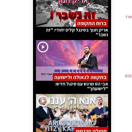
שרד
ברוח התקופה
אריק חנוך בסינגל קליפ יחודי: "זה
נשבר"
נים
בתקווה לגאולה ולישועה
אבי הס מרגש עם סינגל חדש:
"לישועתך"
תפילה מרגשת