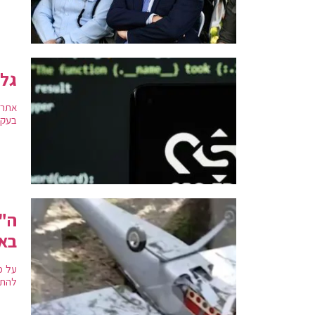
גל 
אתר 
בעקב
ה"ב
בא
על פ
להתנ