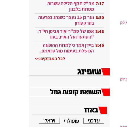
בקטאר"
צה"ל תקף הלילה עשרות
7:17
מטרות בלבנון
נער בן 15 נעצר כשנהג בפרעות
8:50
אופק
בטרקטורון
אמו של סמ"ר יאיר אביטן הי"ד:
8:48
"הסתערו על האויב בעוז
ובגבורה"
ביידן אמר כי למרות ההופעה
8:46
הכושלת בעימות מול טראמפ,
הוא ממשיך
לכל המבזקים >>
חוק
עדכני
ויראלי
פופולרי