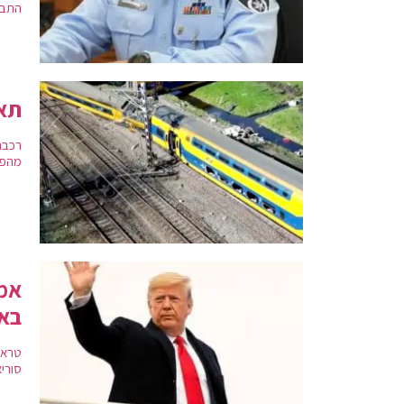
התבט
תאו
רכבת
מהפצ
אמר
בא
טראמ
סורי