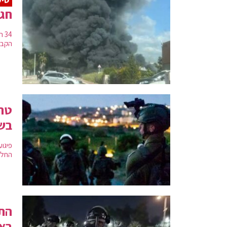
חג 
34
הקבינ
טרו
בשו
פיגו
החלו
התפ
באב