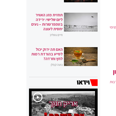
תחזית מזג האוויר
ליום שלישי: ירידה
בטמפרטורות – נעים
נימי
יחסית לעונה
חיים גוטליב
האם תה ירוק יכול
לסייע בהורדת רמות
לחץ וחרדה?
נועה קפלן
נבחנת מעורבות