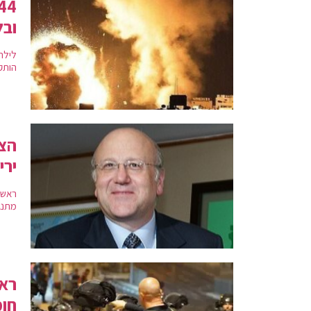
ובל
לילה
הותקפו 3 מטרות | בעזה הופ
הצה
ירי
ראש מ
מתנג
ראש
חומ