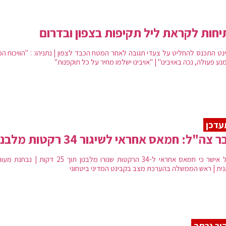
חות לקראת ליל תקיפות בצפון ובדרום
נט התכנס להחליט על צעדי תגובה לאחר המטח הכבד לצפון | נתניהו: : "הוויכוח הפ
נע פעולה, נכה באויבינו" | "אויבינו ישלמו מחיר על כל תוקפנות"
עדכן
 צה"ל: חמאס אחראי לשיגור 34 רקטות מלבנון
צה"ל אישר כי חמאס אחראי ל-34 הרקטות שנורו מלבנון תוך 25 דקות | 
נית | ראש הממשלה בהערכת מצב בקבינט המדיני ביטחוני
ור נרחב