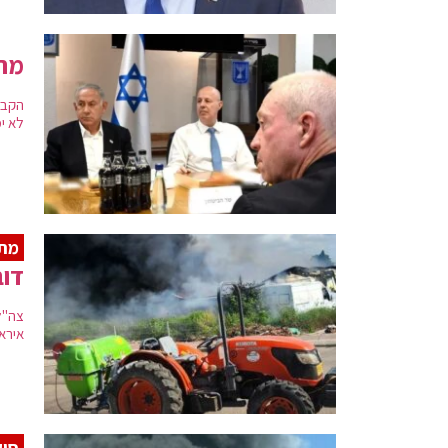
מתי
הקבי
לא ימ
מת
דובר
אירא
סיק