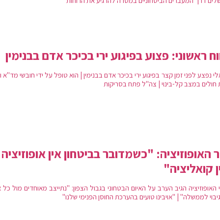
שלים דרך המעברים הביטחוניים במטרה להרגיע את הרוחות
וח ראשוני: פצוע בפיגוע ירי בכיכר אדם בבנימין
י נפצע לפני זמן קצר בפיגוע ירי בכיכר אדם בבנימין | הוא טופל על ידי חובשי מד"א ו
 חולים במצב קל-בינוי | צה"ל פתח בסריקות
ר האופוזיציה: "כשמדובר בביטחון אין אופוזיציה
ן קואליציה"
האופוזיציה הגיב הערב על האיום הבטחוני בגבול הצפון: "נתייצב מאוחדים מול כל א
גיבוי לממשלה" | "אויבינו טועים בהערכת החוסן הפנימי שלנו"