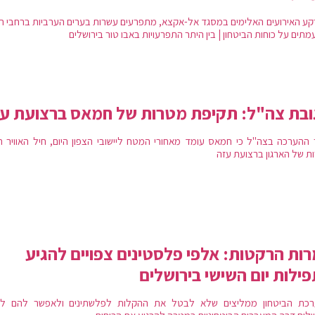
קע האירועים האלימים במסגד אל-אקצא, מתפרעים עשרות בערים הערביות ברחבי ה
תים על כוחות הביטחון | בין היתר התפרעויות באבו טור בירושלים
בת צה"ל: תקיפת מטרות של חמאס ברצועת ע
 ההערכה בצה"ל כי חמאס עומד מאחורי המטח ליישובי הצפון היום, חיל האוויר ת
ת של הארגון ברצועת עזה
ות הרקטות: אלפי פלסטינים צפויים להגיע
ילות יום השישי בירושלים
כת הביטחון ממליצים שלא לבטל את ההקלות לפלשתינים ולאפשר להם לה