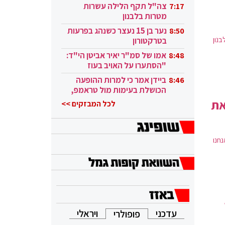
בקטאר"
צה"ל תקף הלילה עשרות
7:17
מטרות בלבנון
נער בן 15 נעצר כשנהג בפרעות
8:50
נון
בטרקטורון
אמו של סמ"ר יאיר אביטן הי"ד:
8:48
"הסתערו על האויב בעוז
ובגבורה"
ביידן אמר כי למרות ההופעה
8:46
הכושלת בעימות מול טראמפ,
הוא ממשיך
את
לכל המבזקים >>
נחנו
עדכני
ויראלי
פופולרי