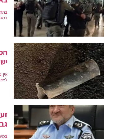
בתקש
במסג
ישר
לייצ
זעם
גבי