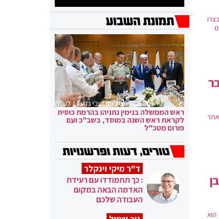
צרו
ם
ים לעבר
צילום:
קובי גדעון / לע"מ
ראש הממשלה בנימין נתניהו בהרמת כוסית
"ל תקף אתר
לקראת ראש השנה במוסד, בשב"כ ועם
פורום מטכ"ל
ד"ר מיקי וינקלר
ן
: כך תתמודדו עם רעידת
האדמה הבאה במקום
העבודה שלכם
בו הוא
ניר שמול