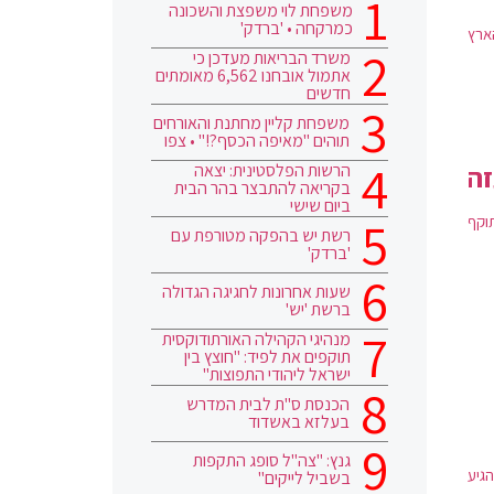
משפחת לוי משפצת והשכונה
כמרקחה • 'ברדק'
ארץ
משרד הבריאות מעדכן כי
אתמול אובחנו 6,562 מאומתים
חדשים
משפחת קליין מחתנת והאורחים
תוהים "מאיפה הכסף?!" • צפו
הרשות הפלסטינית: יצאה
זה
בקריאה להתבצר בהר הבית
ביום שישי
וקף
רשת יש בהפקה מטורפת עם
'ברדק'
שעות אחרונות לחגיגה הגדולה
ברשת 'יש'
מנהיגי הקהילה האורתודוקסית
תוקפים את לפיד: "חוצץ בין
ישראל ליהודי התפוצות"
הכנסת ס"ת לבית המדרש
בעלזא באשדוד
גנץ: "צה"ל סופג התקפות
גיע
בשביל לייקים"