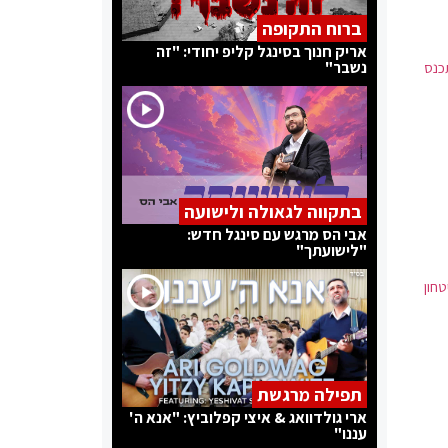
ברוח התקופה
אריק חנוך בסינגל קליפ יחודי: "זה
נשבר"
תכנס
בתקווה לגאולה ולישועה
אבי הס מרגש עם סינגל חדש:
"לישועתך"
טחון
תפילה מרגשת
ארי גולדוואג & איצי קפלוביץ: "אנא ה'
עננו"