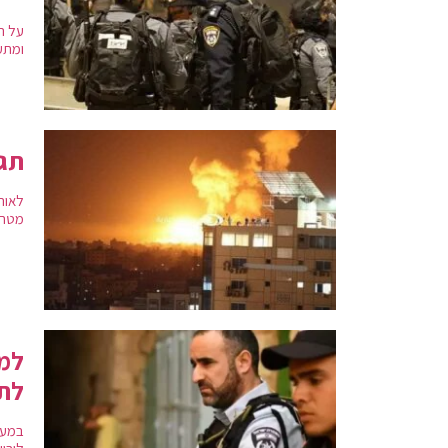
על ר
ומתעמ
תגו
לאור
מטרו
למר
לתפ
במער