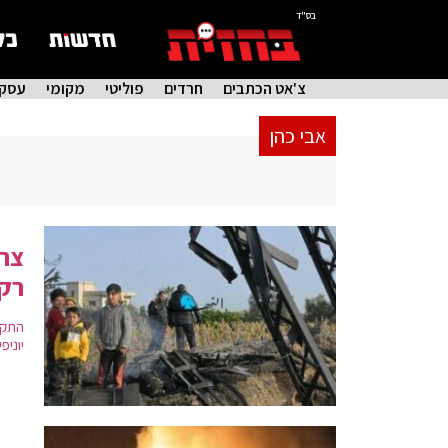
בס"ד
צ'אט הכתבים
חרדים
פוליטי
מקומי
עסקי
אבי כהן
רקט
התקש
יוניפ