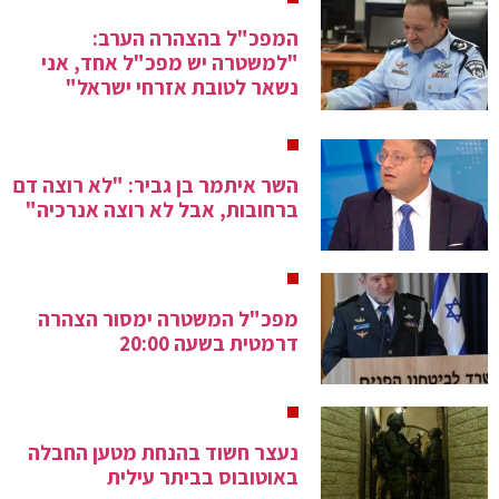
המפכ"ל בהצהרה הערב:
"למשטרה יש מפכ"ל אחד, אני
נשאר לטובת אזרחי ישראל"
השר איתמר בן גביר: "לא רוצה דם
ברחובות, אבל לא רוצה אנרכיה"
מפכ"ל המשטרה ימסור הצהרה
דרמטית בשעה 20:00
נעצר חשוד בהנחת מטען החבלה
באוטובוס בביתר עילית