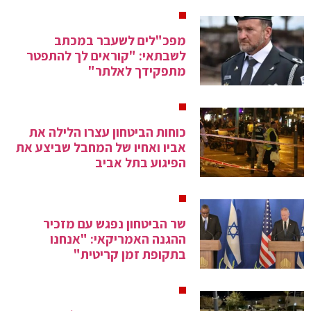
מפכ"לים לשעבר במכתב
לשבתאי: "קוראים לך להתפטר
מתפקידך לאלתר"
כוחות הביטחון עצרו הלילה את
אביו ואחיו של המחבל שביצע את
הפיגוע בתל אביב
שר הביטחון נפגש עם מזכיר
ההגנה האמריקאי: "אנחנו
בתקופת זמן קריטית"