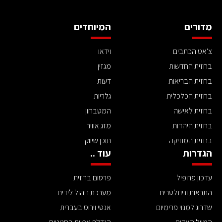
מדורים
המיוחדים
צ'אט הכתבים
וידאו
בחזית החדשות
מגזין
בחזית הבריאות
דעות
בחזית הכלכלית
גלריות
בחזית לאישה
המטבחון
בחזית היהדות
מזג אוויר
בחזית המוזיקה
תוכן שיווקי
הגדרות
עוד ..
עדכון פרופיל
פרסום בחזית
התראות וניוזלטרים
מערכת ניהול לידים
שדרוג למנוי פרימיום
אנטי וירוס בעברית