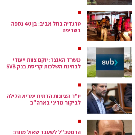
טרגדיה בתל אביב: בן 40 נספה
בשריפה
משרד האוצר: יוקם צוות ייעודי
לבחינת השלכות קריסת בנק SVB
יו"ר הציונות הדתית ימריא הלילה
לביקור מדיני בארה"ב
הרמטכ"ל לשעבר שאול מופז: