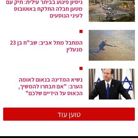
ניסיון פיגוע בביתר עילית: תיק עם
מטען חבלה התלקח באוטובוס
לעיני הנוסעים
המחבל מתל אביב: שב"ח בן 23
מנעלין
נשיא המדינה בנאום לאומה
הערב: "אם תבחרו להמשיך,
הכאוס על הידיים שלכם"
טוען עוד