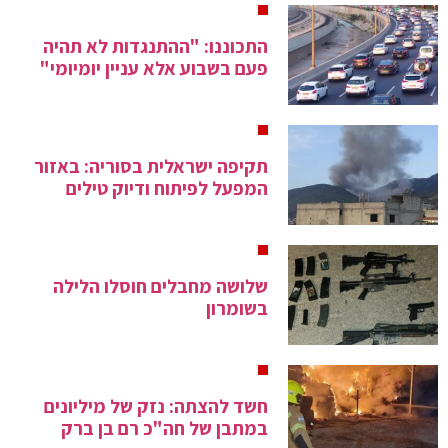
התכוננו: "ההתנגדות לא תהיה
פעם בשבוע אלא עניין יומיומי"
תקיפה ישראלית בסוריה: באזור
המפעל לפיתוח ודיוק טילים
שלושה מחבלים חוסלו הלילה
בשומרון
חשד להצתה: נזק של מיליונים
במתבן של חה"כ רם בן ברק