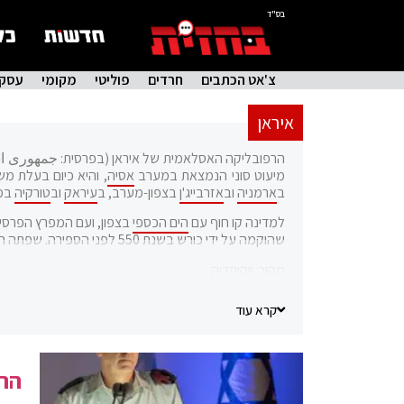
בס"ד
צ'אט הכתבים
חרדים
פוליטי
מקומי
עסקי
איראן
הרפובליקה האסלאמית של איראן (בפרסית: جمهوری اسلامی ا
מיעוט סוני הנמצאת במערב
אסיה
, והיא כיום בעלת מש
ב
ארמניה
וב
אזרבייג'ן
בצפון-מערב, ב
עיראק
וב
טורקיה
במ
למדינה קו חוף עם
הים הכספי
בצפון, ועם המפרץ הפרסי
שהוקמה על ידי כורש בשנת 550 לפני הספירה. שפתה הרשמית של איראן היא הפרסית.
מקור:
ויקיפדיה
קרא עוד
הרמ