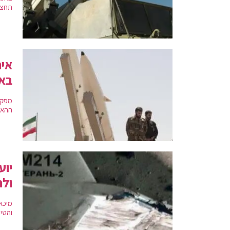
תחצה
איר
באו
מפקד
ההאש
יוע
ולה
מיכא
והטי