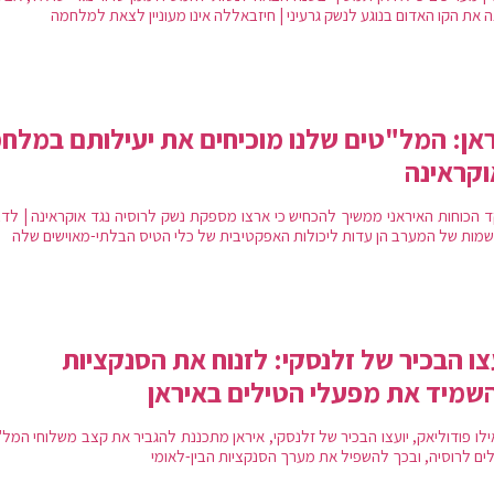
 את הקו האדום בנוגע לנשק גרעיני | חיזבאללה אינו מעוניין לצאת למלחמה
אן: המל"טים שלנו מוכיחים את יעילותם במלח
קראינה
 הכוחות האיראני ממשיך להכחיש כי ארצו מספקת נשק לרוסיה נגד אוקראינה | לדבר
מות של המערב הן עדות ליכולות האפקטיבית של כלי הטיס הבלתי-מאוישים שלה
צו הבכיר של זלנסקי: לזנוח את הסנקציות
שמיד את מפעלי הטילים באיראן
ילו פודוליאק, יועצו הבכיר של זלנסקי, איראן מתכננת להגביר את קצב משלוחי המל
לים לרוסיה, ובכך להשפיל את מערך הסנקציות הבין-לאומי