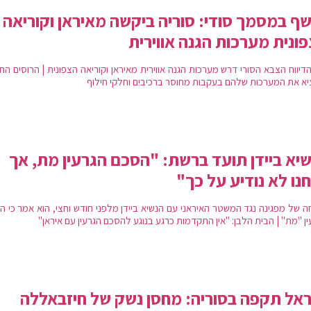
ף במסמך סודי: סוריה ביקשה מאיראן וקוריאה
ונית מערכות הגנה אווירית
דיווח הצבא הסורי דרש מערכות הגנה אווירית מאיראן וקוריאה הצפונית | הרוסים הח
יא את המערכות שלהם בעקבות מחוסר ברכיבים וחלקי חילוף
יא ביידן תועד ברשת: "הסכם הגרעין מת, אך
נו לא נודיע על כך"
ה של מפגינה נגד המשטר האיראני עם הנשיא ביידן מלפני חודש וחצי, הוא אמר כי ה
ן "מת" | הבית הלבן: "אין התקדמות כרגע בנוגע להסכם הגרעין עם איראן"
אל תקפה בסוריה: מחסן נשק של חיזבאללה