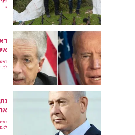
סוריה
איו
לאירא
נתנ
את 
ראש 
לאפש