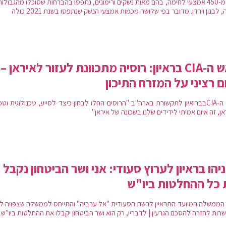
יותר מ-450 אמצעי לחימה, בהם מאות נשקים ורימונים, נתפסו בהברחות שסוכלו מהגבולו
, לבנון וירדן. מדובר בפי שלושה מכמות אמצעי הנשק שנתפסו בשנת 2021 כולה
ראש ה-CIA בראיון: רוסיה מתכוונת לעזור לאיראן –
ם רציני על המזרח התיכון
ראש ה-CIAבבריאיון לתקשורת בארה"ב "הרוסים החלו לבחון כיצד לסייע, טכנולוגית וטכ
ן, זה איום אמיתי לידידים שלנו בשכונה של איראן"
יהו בראיון לערוץ סעודי: אני ושר הביטחון נקבל
כל ההחלטות ביו"ש
הממשלה המיועד התראיין לרשת הסעודית "אל ערביה" והתייחס לממשלה שצפויה לק
רות לחזרה להסכם הגרעין | לדבריו, רק הוא ושר הביטחון יקבלו את ההחלטות ביו"ש