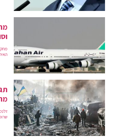
מחק
וסו
מחקר
האיר
תגו
מתק
זלנס
שרוס