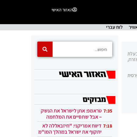
האזור האישי
וויר
לוח עברי
 בעלת
זרח,
רסית
טראמפ: אתן לישראל את הנשק
7:35
– אבל שתסיים את המלחמה
בעזה
דיווח אמריקני: "חיזבאללה לא
7:18
יתקוף את ישראל במהלך המו"מ