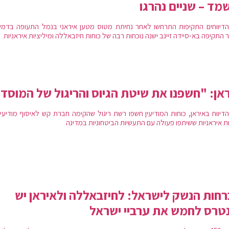
מד – שניים נהרגו
הדיווחים התקיפות התרחשו לאחר נחיתת מטוס מטען איראני בנמל התעופה בדמש
 התקיפה בא-סיידה זיינב ישנה נוכחות רבה של כוחות חיזבאללה ומיליציות איראניות
אן: "חשפנו את שיטת הגיוס והריגול של המוסד
הדיווח באיראן, כוחות המודיעין חשפו רשת ריגול שהקימה חברת קש לאיסוף מודיעין
ת איראניות ששיתפו פעולה עם התעשיות הביטחוניות במדינה
חות הנשק לישראל: לחיזבאללה ולאיראן יש
טרס לחמש את ערביי ישראל