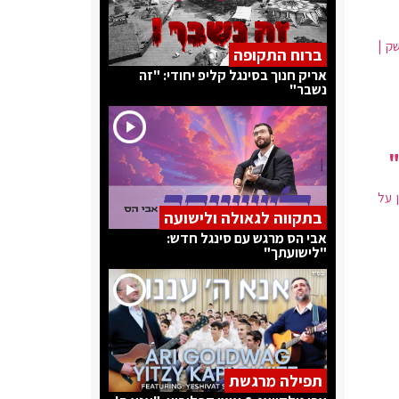
ק |
ברוח התקופה
אריק חנוך בסינגל קליפ יחודי: "זה
נשבר"
"
 על
בתקווה לגאולה ולישועה
אבי הס מרגש עם סינגל חדש:
"לישועתך"
תפילה מרגשת