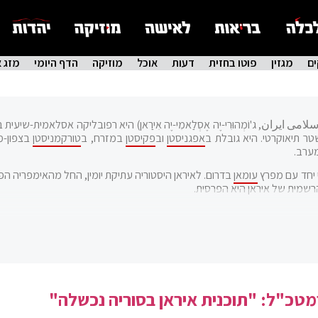
ם
מגזין
פוטו בחזית
דעות
אוכל
מוזיקה
הדף היומי
מזג א
يران, ג'וֹמְהוּרִי-יֶה אֶסְלַאמִי-יֶה אִירַאן) היא רפובליקה אסלאמית-שיעית
טר תיאוקרטי. היא גובלת ב
אפגניסטן
וב
פקיסטן
במזרח, ב
טורקמניסטן
בצפון-מ
ערב.
 יחד עם מפרץ
עומאן
בדרום. לאיראן היסטוריה עתיקת יומין, החל מהאימפריה הפ
טכ"ל: "תוכנית איראן בסוריה נכשלה"