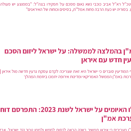
כ"ל רא"ל אביב כוכבי נשא נאום מסכם על תפקידו בצה"ל: "בממוצע יש פעולה 
. בסוריה יש כעת הרבה פחות אמל"ח, בסיסים וכוחות של האיראנים"
ן בהמלצה לממשלה: על ישראל ליזום הסכם
ין חדש עם איראן
 המודיעין סוברים כי ישראל היא זאת שצריכה לקדם עסקת גרעין חדשה מול איראן | 
כות באמ"ן הממשל האמריקאי ומדינות אירופה יתמכו ביוזמת המהלך
אלו האיומים על ישראל לשנת 2023: התפרסם דוח
רכת אמ"ן
ן מעריכים כי איראן תמשיך בשנה הבאה לנסות לחמש ולממן טרור נגד ישראל, אבל