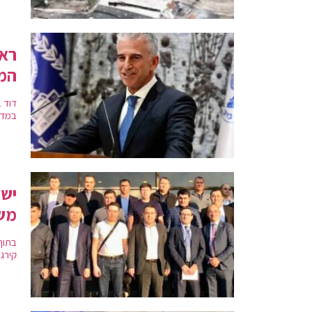
ראש
המ
דוד 
במדינ
ישר
משל
בתוך
קירג