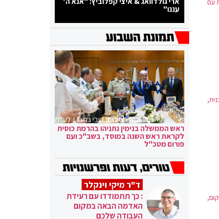
ארי גולדוואג & איצי קפלוביץ: "אנא ה'
ת עם
עננו"
נית,
צילום:
קובי גדעון / לע"מ
ראש הממשלה בנימין נתניהו בהרמת כוסית
לקראת ראש השנה במוסד, בשב"כ ועם
פורום מטכ"ל
ד"ר מיקי וינקלר
: כך תתמודדו עם רעידת
ום,
האדמה הבאה במקום
העבודה שלכם