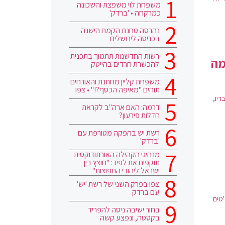
משפחת לוי משפצת והשכונה
כמרקחה • 'ברדק'
נהרסה טחנת הקמח הישנה
בכניסה לירושלים
רשות החדשנות תתמוך בתכנית
מה
להכשרת חרדים בהייטק
משפחת קליין מחתנת והאורחים
תוהים "מאיפה הכסף?!" • צפו
יו,
דרמה: האם ארה"ב לקראת
חדלות פירעון?
רשת יש בהפקה מטורפת עם
'ברדק'
מנהיגי הקהילה האורתודוקסית
תוקפים את לפיד: "חוצץ בין
ישראל ליהודי התפוצות"
צפו בפרק השני של רשת 'יש'
עם ברדק
"טים
בחור ישיבה ניסה להפריד
בקטטה, ונפצע קשה