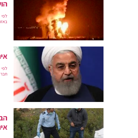
הוש
לפי 
באזור
איר
לפי 
חברו
הבר
אינ