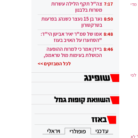
בקטאר"
צה"ל תקף הלילה עשרות
7:17
מדי
מטרות בלבנון
נער בן 15 נעצר כשנהג בפרעות
8:50
בטרקטורון
אמו של סמ"ר יאיר אביטן הי"ד:
8:48
"הסתערו על האויב בעוז
ובגבורה"
ביידן אמר כי למרות ההופעה
8:46
הכושלת בעימות מול טראמפ,
הוא ממשיך
לכל המבזקים >>
לפי
עדכני
ויראלי
פופולרי
 לא