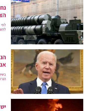
נחש
הצפ
לפי ה
להוצ
הנש
אנח
בשיח
הגרעי
ישר