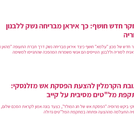
ר חדש חושף: כך איראן מבריחה נשק ללבנון
ריה
 חדש של מכון "עלמא" חושף כיצד איראן מבריחה נשק דרך חברת התעופה "מהאן אי
אנית לסוריה וללבנון. הטייסים הם אנשי משמרות המהפכה שהתגייסו למשימה
בת הקרמלין להצעת הפסקת אש מזלנסקי:
פת מל"טים מסיבית על קייב
קי ביקש מרוסיה "הפסקת אש של חג המולד", כצעד בונה אמון לקראת הסכם שלום, 
יה התעלמה מההצעה ופתחה במתקפת המל"טים גדולה