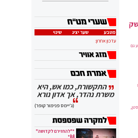
שק
מטבע
שער יציג
שינוי
עדכון אחרון:
ע גם
התקשורת, כמו אש, היא
משרת נהדר, אך אדון נורא
(ג'יימס פנימור קופר)
טן,
*"להחזירם לקדושה"
🙌*