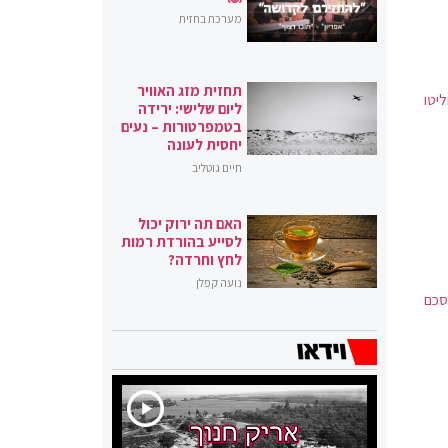
מערכת בחזית
תחזית מזג האוויר
ליטו
ליום שלישי: ירידה
בטמפרטורות – נעים
יחסית לעונה
חיים גוטליב
האם תה ירוק יכול
לסייע בהורדת רמות
לחץ וחרדה?
נועה קפלן
סכם