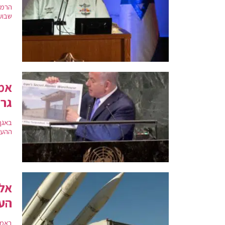
הרמט
שבוע
אמ"
גרע
באגף
ההער
הע
באמ"