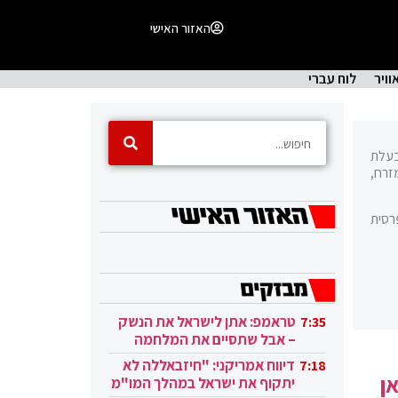
האזור האישי
וויר
לוח עברי
 בעלת
זרח,
רסית
טראמפ: אתן לישראל את הנשק
7:35
– אבל שתסיים את המלחמה
בעזה
דיווח אמריקני: "חיזבאללה לא
7:18
ן
יתקוף את ישראל במהלך המו"מ