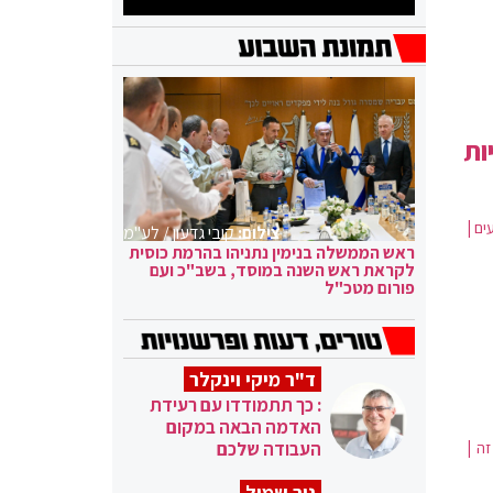
ות
יון קליעים |
צילום:
קובי גדעון / לע"מ
ראש הממשלה בנימין נתניהו בהרמת כוסית
לקראת ראש השנה במוסד, בשב"כ ועם
פורום מטכ"ל
ד"ר מיקי וינקלר
: כך תתמודדו עם רעידת
האדמה הבאה במקום
העבודה שלכם
ה |
ניר שמול