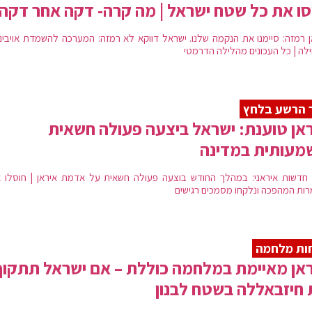
סו את כל שטח ישראל | מה קרה- דקה אחר דקה
ן רמזה: סיימנו את הנקמה שלנו. ישראל דווקא לא רמזה: המערכה להשמדת אויבינו
לה | כל העכונים מהלילה הדרמטי
 הרשע בלחץ
אן טוענת: ישראל ביצעה פעולה חשאית
מעותית במדינה
חדשות איראני: במהלך החודש בוצעה פעולה חשאית על אדמת איראן | חוסלו א
ות המהפכה ונלקחו מסמכים רגישים
ות מלחמה
אן מאיימת במלחמה כוללת – אם ישראל תתקוף
חיזבאללה בשטח לבנון