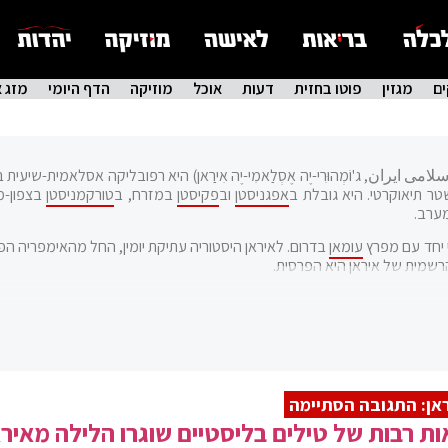
ם
מגזין
פוטו בחזית
דעות
אוכל
מוזיקה
הדף היומי
מזג א
يران, ג'וֹמְהוּרִי-יֶה אֶסְלַאמִי-יֶה אִירַאן) היא רפובליקה אסלאמית-שיעית
טר תיאוקרטי. היא גובלת ב
אפגניסטן
וב
פקיסטן
במזרח, ב
טורקמניסטן
בצפון-מ
ערב.
 יחד עם מפרץ
עומאן
בדרום. לאיראן היסטוריה עתיקת יומין, החל מהאימפריה הפ
אן: התגובה הסתיימה
ת רבות של טילים בליסטיים שוגרו הלילה מאירא