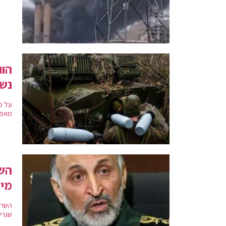
הוו
נש
מאפש
השר
מיד
השר 
שגרי