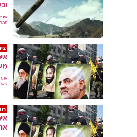
וכי
אירא
התחי
ציר
איר
מש
אתר 
משמר
רוח
איר
את 