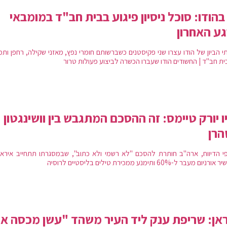
בהודו: סוכל ניסיון פיגוע בבית חב"ד במומבאי
ע האחרון
י הביון של הודו עצרו שני פקיסטנים כשברשותם חומרי נפץ, מאזני שקילה, רחפן ותמ
ית חב"ד | החשודים הודו שעברו הכשרה לביצוע פעולות טרור
ו יורק טיימס: זה ההסכם המתגבש בין וושינגטון
הרן
י הדיווח, ארה"ב חותרת להסכם "לא רשמי ולא כתוב", שבמסגרתו תתחייב איראן
יום מעבר ל-60% ותימנע ממכירת טילים בליסטיים לרוסיה
אן: שריפת ענק ליד העיר משהד "עשן מכסה א