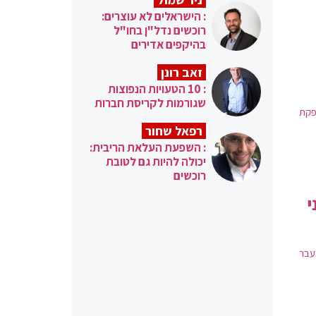
: הישראלים לא עוצרים:
רוכשים נדל"ן בחו"ל
בהיקפים אדירים
זאב רונן
: 10 הטעויות הנפוצות
שגורמות לקריסת חברות
 הגנה אווירית מדגם S-400 | אספקת
רפאל שחור
: השפעת העלאת הריבית:
יכולה להיות גם לטובת
רוכשים
י
בעבר