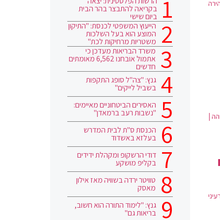
הרשות הפלסטינית: יצאה
ירה
בקריאה להתבצר בהר הבית
ביום שישי
הייעוץ המשפטי לכנסת: "התיקון
המוצע הוא בעל השלכות
משטריות מרחיקות לכת"
משרד הבריאות מעדכן כי
אתמול אובחנו 6,562 מאומתים
חדשים
גנץ: "צה"ל סופג התקפות
בשביל לייקים"
האסירים הביטחוניים מאיימים:
"נשבות רעב ברמאדן"
ה |
הכנסת ס"ת לבית המדרש
בעלזא באשדוד
דודי הרשקופ ומקהלת ידידים
בקליפ מושקע
טוויטר ירדה בשוויה מאז אילון
מאסק
עיני
גנץ: "לימוד התורה הוא חשוב,
בריאות גם"