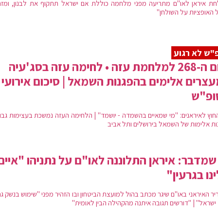
ת איראן לאו"ם מתריעה מפני מלחמה כוללת אם ישראל תתקוף את לבנון, ומזה
 האופציות על השולחן"
"ש לא רגוע
היום ה-268 למלחמת עזה • לחימה עזה בסג'עיה
עצרים אלימים בהפגנות השמאל | סיכום אירועי
ופ"ש
חוץ לאיראנים: "מי שמאיים בהשמדה - יושמד" | הלחימה העזה נמשכת בעצימות גבוה
ות אלימות של השמאל בירושלים ותל אביב
שמדבר: איראן התלוננה לאו"ם על נתניהו "איים
נו בגרעין"
ר האיראני באו"ם שיגר מכתב בהול למועצת הביטחון ובו הזהיר מפני "שימוש בנשק גר
ישראל" | "דורשים תגובה איתנה מהקהילה הבין לאומית"