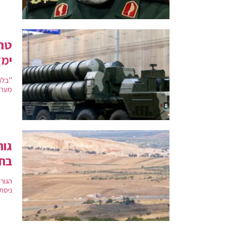
טהר
ימצ
מערכ
גור
בחס
הגור
ניסת