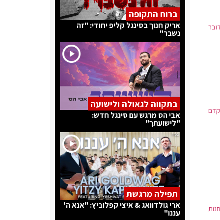
ברוח התקופה
אריק חנוך בסינגל קליפ יחודי: "זה
ובר
נשבר"
בתקווה לגאולה ולישועה
קדם
אבי הס מרגש עם סינגל חדש:
"לישועתך"
תפילה מרגשת
ארי גולדוואג & איצי קפלוביץ: "אנא ה'
חנות
עננו"