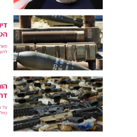
דיו
הטי
משרד
לתעש
הות
דרך
על פ
כחלק