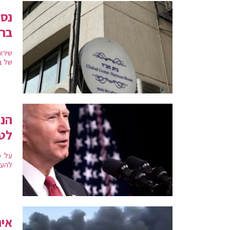
נס 
ברג
שירות
של ב
הני
לט
על פ
להעשיר אורנ
איר