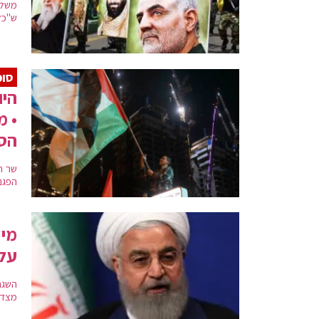
משלח
ש"כל
סופ
• מ
הס
שר ה
הפגנ
מי 
עלי
השגרי
מצד 