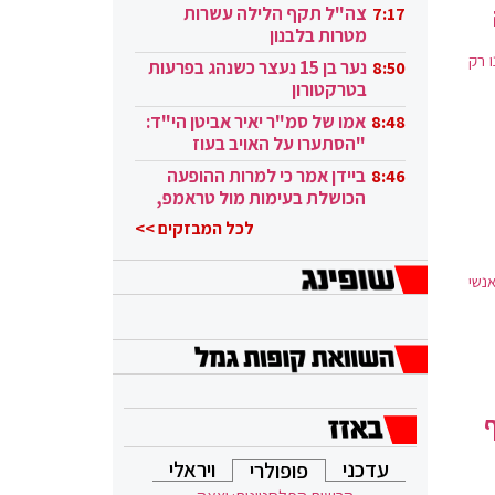
בקטאר"
צה"ל תקף הלילה עשרות
7:17
מטרות בלבנון
 רק
נער בן 15 נעצר כשנהג בפרעות
8:50
בטרקטורון
אמו של סמ"ר יאיר אביטן הי"ד:
8:48
"הסתערו על האויב בעוז
ובגבורה"
ביידן אמר כי למרות ההופעה
8:46
הכושלת בעימות מול טראמפ,
הוא ממשיך
לכל המבזקים >>
נשי
עדכני
ויראלי
פופולרי