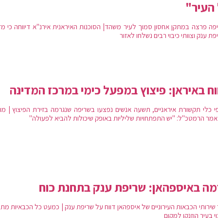
העיר"
פה פרצה במתקן אחסון סמוך לעיר משהד| הסוכנות האיראנית אירנ"א דיווחה כי מד
ת ענק וצוותי כיבוי רבים נשלחו לאזור
וח באיראן: פיצוץ במפעל כימי במרכז המדינה
י כלי תקשורת איראניים, תשעה אנשים נפצעו בשריפה שנגרמה בזירת הפיצוץ | מו
 אמר הרמטכ"ל: "יש התפתחויות שליליות באופק שיכולות להביא לפעולה"
ה באיספהאן: שריפת ענק בתחנת כוח
שירותי הכבאות העירוניים של איספהאן ​​דווח על שריפת ענק | כמעט כל הכבאיות מת
י בעיר הוזנקו למקום