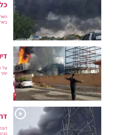
כל 
השרי
בשריפ
דיו
על פ
יותר
דרמ
דובר 
הכיבו