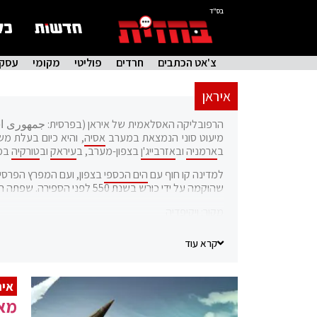
בס"ד
צ'אט הכתבים
חרדים
פוליטי
מקומי
עסקי
איראן
הרפובליקה האסלאמית של איראן (בפרסית: جمهوری اسلامی ا
מיעוט סוני הנמצאת במערב
אסיה
, והיא כיום בעלת מש
ב
ארמניה
וב
אזרבייג'ן
בצפון-מערב, ב
עיראק
וב
טורקיה
במ
למדינה קו חוף עם
הים הכספי
בצפון, ועם המפרץ הפרסי
שהוקמה על ידי כורש בשנת 550 לפני הספירה. שפתה הרשמית של איראן היא הפרסית.
מקור:
ויקיפדיה
קרא עוד
איר
מאו