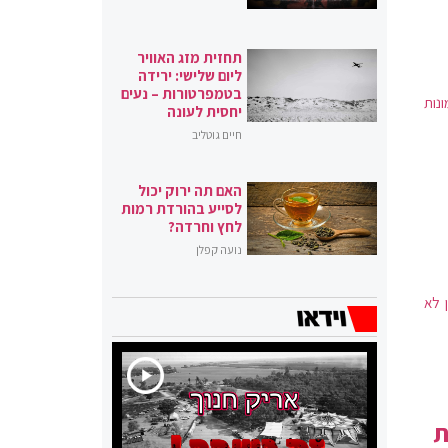
תחזית מזג האוויר
ליום שלישי: ירידה
בטמפרטורות – נעים
ונות
יחסית לעונה
חיים גוטליב
האם תה ירוק יכול
לסייע בהורדת רמות
לחץ וחרדה?
נועה קפלן
 לא
ת