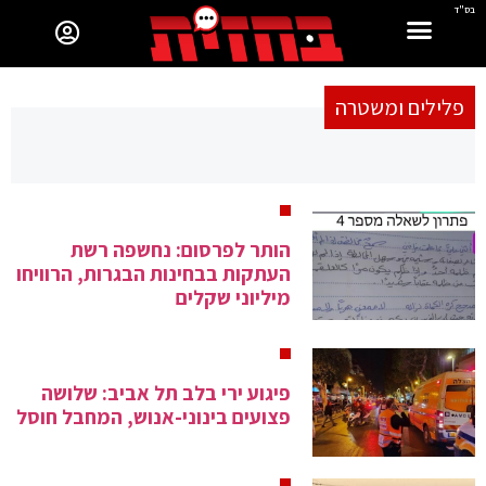
בס"ד
פלילים ומשטרה
הותר לפרסום: נחשפה רשת
העתקות בבחינות הבגרות, הרוויחו
מיליוני שקלים
פיגוע ירי בלב תל אביב: שלושה
פצועים בינוני-אנוש, המחבל חוסל