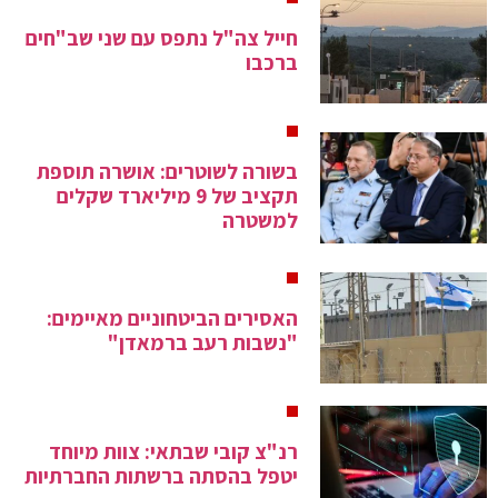
חייל צה"ל נתפס עם שני שב"חים
ברכבו
בשורה לשוטרים: אושרה תוספת
תקציב של 9 מיליארד שקלים
למשטרה
האסירים הביטחוניים מאיימים:
"נשבות רעב ברמאדן"
רנ"צ קובי שבתאי: צוות מיוחד
יטפל בהסתה ברשתות החברתיות