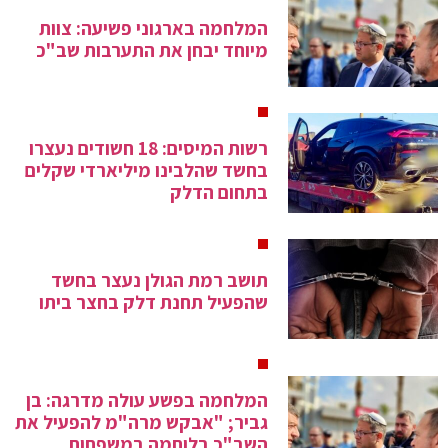
המלחמה בארגוני פשיעה: צוות
מיוחד יבחן את התערבות שב"כ
רשות המיסים: 18 חשודים נעצרו
בחשד שהלבינו מיליארדי שקלים
בתחום הדלק
תושב רמת הגולן נעצר בחשד
שהפעיל תחנת דלק בחצר ביתו
המלחמה בפשע עולה מדרגה: בן
גביר; "אבקש מרה"מ להפעיל את
השב"כ בלוחמה במשפחות