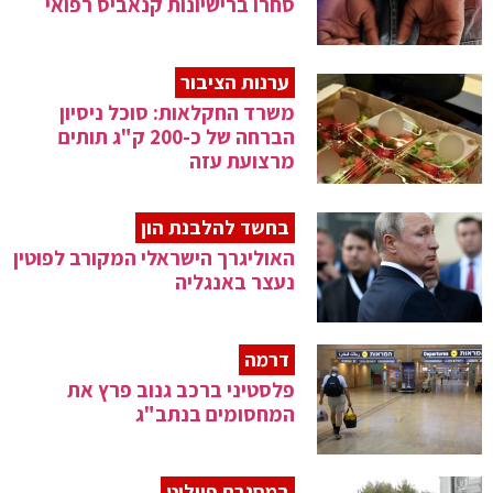
סחרו ברישיונות קנאביס רפואי
ערנות הציבור
משרד החקלאות: סוכל ניסיון
הברחה של כ-200 ק"ג תותים
מרצועת עזה
בחשד להלבנת הון
האוליגרך הישראלי המקורב לפוטין
נעצר באנגליה
דרמה
פלסטיני ברכב גנוב פרץ את
המחסומים בנתב"ג
במסגרת פיילוט