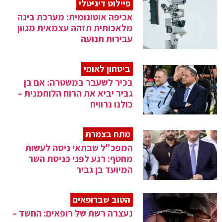
פיילוט דיגיטלי
אכיפה אוטונומית: מערכת בינה
מלאכותית תזהה עצמאית מגוון
עבירות תנועה
ביטחון לאומי
בכיר לשעבר במשטרה: אם בן
גביר יביא את הרוח הלוחמנית –
כולנו נרוויח
מתח בצמרת
המפכ"ל שבתאי ניסה לעשות
מחטף: רגע לפני כניסת השר
המיועד בן גביר
הטוב שברופאים
נעצרה רשת של רופאים: החשד –