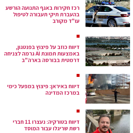
רכז חקירות באגף התנועה הורשע
בהעברת תיקי תעבורה לטיפול
עו"ד מקורב
דיווח כוזב על פיצוץ בפנטגון,
באמצעות תמונת AI גרמה לצניחה
דרמטית בבורסה בארה"ב
דיווח באיראן: פיצוץ במפעל כימי
במרכז המדינה
דיווח בטורקיה: נעצרו 11 חברי
רשת שריגלו עבור המוסד