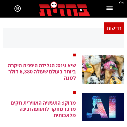
בס"ד
חדשות
שיא גינס: הגלידה היפנית היקרה
ביותר בעולם שעולה 6,380 דולר
למנה
מרוקו: התעשיה האווירית תקים
מרכז מחקר לתעופה ובינה
מלאכותית