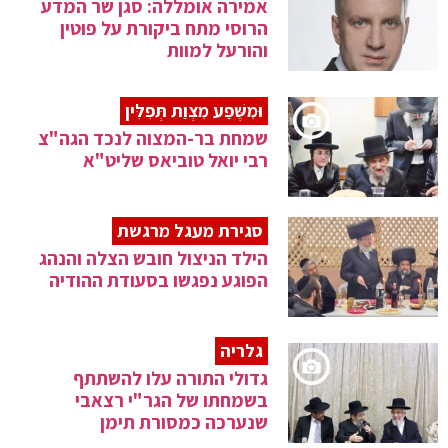
אמירה אומללה: סגן שר המדע
הרוסי מתח ביקורת על פוטין
והורעל למוות
וּמִשֶּׁפַע מִצְוַת תְּפִלִּין
שמחת בר-המצוה לנכד הגה"צ
רבי יואל טוביאס שליט"א
סגירת מעגל מרגשת
הילד הניצול חובש הצלה והנהג
הפוגע נפגשו בסעודת ההודיה
גלריה
גדולי התורה עלו להשתתף
בשמחתו של הגר"י רצאבי
שנערכה כמסורת תימן