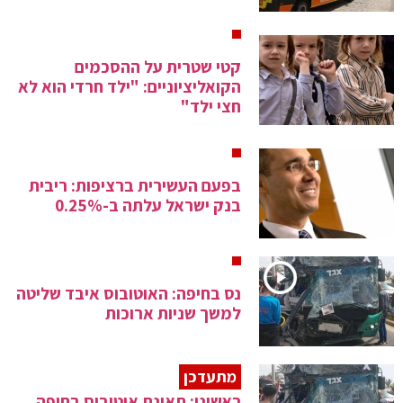
קטי שטרית על ההסכמים
הקואליציוניים: "ילד חרדי הוא לא
חצי ילד"
בפעם העשירית ברציפות: ריבית
בנק ישראל עלתה ב-0.25%
נס בחיפה: האוטובוס איבד שליטה
למשך שניות ארוכות
מתעדכן
ראשוני: תאונת אוטובוס בחיפה