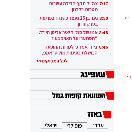
בקטאר"
צה"ל תקף הלילה עשרות
7:17
מטרות בלבנון
"אם
נער בן 15 נעצר כשנהג בפרעות
8:50
בטרקטורון
אמו של סמ"ר יאיר אביטן הי"ד:
8:48
"הסתערו על האויב בעוז
ובגבורה"
ביידן אמר כי למרות ההופעה
8:46
הכושלת בעימות מול טראמפ,
הוא ממשיך
לכל המבזקים >>
תל.
עדכני
ויראלי
פופולרי