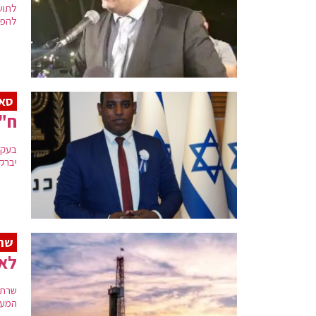
לתוש
להפג
סאג
ח"כ
בעקב
יברקן
שרת
לא 
שרת 
המעב