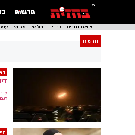
בס"ד
צ'אט הכתבים
חרדים
פוליטי
מקומי
עסקי
חדשות
באי
דיו
מרכז
הגבו
ח"כ