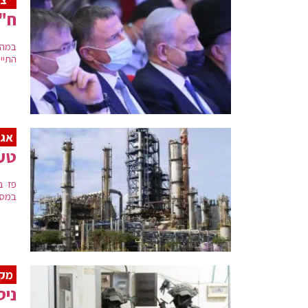
ח"כ
במהל
התיי
אגר
טעו
פז ב
במסג
מקר
ניס