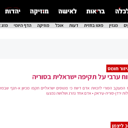
ם
מגזין
פוטו בחזית
דעות
אוכל
מוזיקה
הדף היומי
מזג א
זור חומס
וח ערבי על תקיפה ישראלית בסוריה
 המעקב הסורי לזכויות אדם דיווח כי מטוסים ישראליים תקפו מכיוון א-תנף שבמש
לות ירדן-סוריה-עיראק • אדם אחד נהרג ושלושה נפצעו
 ליצמן