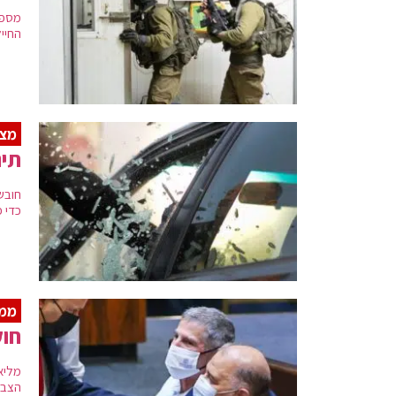
החיי
מצ
תינ
חובש
כדי 
ממש
חוק
מליא
הצבעה שמית 45