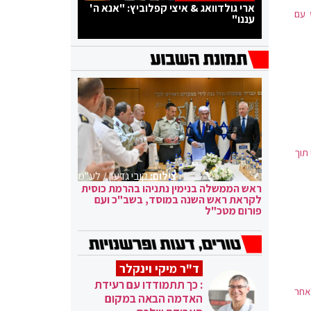
ארי גולדוואג & איצי קפלוביץ: "אנא ה'
טט עם
עננו"
 תוך
צילום:
קובי גדעון / לע"מ
ראש הממשלה בנימין נתניהו בהרמת כוסית
לקראת ראש השנה במוסד, בשב"כ ועם
פורום מטכ"ל
ד"ר מיקי וינקלר
: כך תתמודדו עם רעידת
אחר
האדמה הבאה במקום