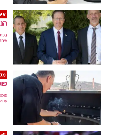
אי
הנש
בפתח
איחל
מקו
פומ
פומפ
עתיק
"צר