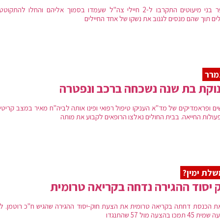
מספר בני מיעוטים התקרבו ל-2 חיילי צה"ל שעמדו בסמוך אליהם והחלו להתקו
לים תוך שהם מנסים לגנוב את נשקו של אחד החיילים
מרר
וקת בת שנה נשכחה ברכב ונפטרה
ים ופראמדיקים של מד"א העניקו טיפול רפואי ופינו אותה לביה"ח מאיר במצב קריטי
פעולות החייאה. בבית החולים נאלצו הרופאים לקבוע את מותה
לת ימין?
 יסוד ההגירה נדחה בקריאה טרומית
ת הכנסת דחתה בקריאה טרומית את הצעת חוק-יסוד ההגירה שהגיש ח"כ רוטמן. ל
 תמכו בהצעה מול 57 שהתנגדו