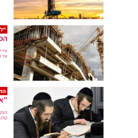
"ל
הפל
של הב
הח"
"אל
בעקב
קולן