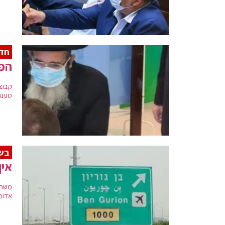
חד
הפו
קבוצ
טענו
בשו
אין
משרד
אדומ