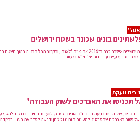
אנה"
שתינים בונים שכונה בשטח ירושלים
עיריית ירושלים אישרה כבר ב־2019 את מיזם "לאנה", ובקרוב תחל הבנייה בתוך השטח ה
ירה. חבר מועצת עיריית ירושלים: "אני המום"
כית זועקת
 תכניסו את האברכים לשוק העבודה"
ות פניות של הורים הגיעה היום ח"כ אורית סטרוק לוועדת החינוך בכנסת להשמיע
 של נשות האברכים שהסבסוד למעונות היום נגזל מהן ודרשה לסדר את העניין בהקדם