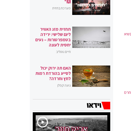
🙌*
מערכת בחזית
תחזית מזג האוויר
שיא
ליום שלישי: ירידה
בטמפרטורות – נעים
יחסית לעונה
חיים גוטליב
האם תה ירוק יכול
לסייע בהורדת רמות
לחץ וחרדה?
נועה קפלן
 חרס