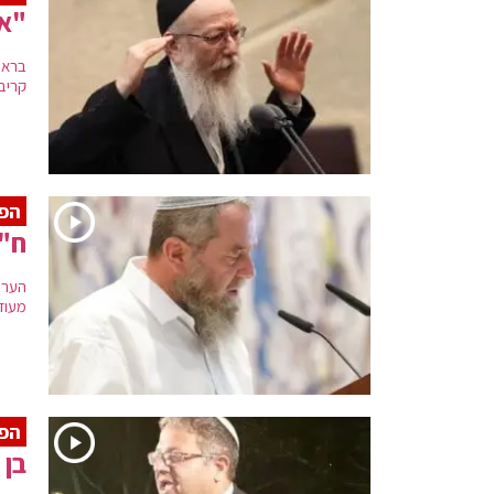
"אנ
בראי
קריב 
הפר
ח"כ
הערב
מעוז
הפש
בן 