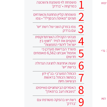
משפחת לוי משפצת והשכונה
צאו
כמרקחה • 'ברדק'
משפחת קליין מחתנת והאורחים
תוהים "מאיפה הכסף?!" • צפו
צפו בפרק השני של רשת 'יש'
עם ברדק
מנהיגי הקהילה האורתודוקסית
תוקפים את לפיד: "חוצץ בין
ישראל ליהודי התפוצות"
משרד הבריאות מעדכן כי
גדי
אתמול אובחנו 6,562 מאומתים
חדשים
שעות אחרונות לחגיגה הגדולה
ברשת 'יש'
הכותל המערבי: בג"ץ ידון
במתווה הכותל בראשות
הנשיאה חיות
האסירים הביטחוניים מאיימים:
"נשבות רעב ברמאדן"
הוא
רשת יש בהפקה מטורפת עם
'ברדק'