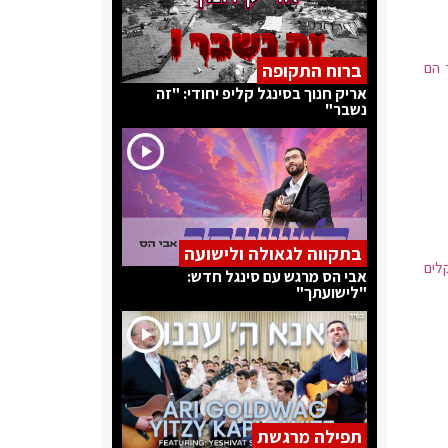
 הם
ברוח התקופה
אריק חנוך בסינגל קליפ יחודי: "זה
נשבר"
בתקווה לגאולה ולישועה
לים
אבי הס מרגש עם סינגל חדש:
"לישועתך"
תפילה מרגשת