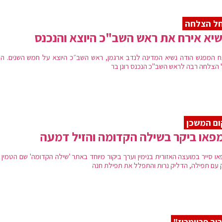
חל הצלחה
יא אירח את ראש השב"כ היוצא והנכנס
 המפגש הודה נשיא המדינה לנדב ארגמן, ראש השב״כ היוצא על חמש השנים. הנ
 הצלחה רבה לראש השב"כ הנכנס רונן בר
ם המשכן
פאו ביקר בשילה הקדומה והזיל דמעה
או סייר במועצה האזורית בנימין וערך ביקור מיוחד באתר 'שילה הקדומה' שם הטמין
 עם תפילה, הדליק נרות והתפלל את תפילת חנה
יך פריימריז"