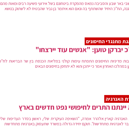
בי באר שבע והסביבה נמאס מהפקרת ביטחונם בשל אירועי פשיעה רבים ומאות מהם י
נה, הח"כ היחיד שהשתתף בה ונאם הוא איתמר בן גביר שהבטיח לא לשתוק בנושא
ת מתנגדי החיסונים
 יברקן טוען: "אנשים עוד יירצחו"
ות מדיניות החיסונים התפתח עימות קולני במליאת הכנסת בין שר הבריאות לח"כ 
 במהלכו האחרון אמר כי ייתכן והוא לא יתחסן בחיסונים הבאים
 האנרגיה
יינתנו התרים לחיפושי נפט חדשים בארץ
האנרגיה קארין אלהרר אמרה, "השאיפה העיקרית שלי, ראשון בסדר העדיפות שלי 
ר לאנרגיות מתחדשות". תוקם יחידה גדולה במשרד שתעסוק באנרגיות מתחדשות