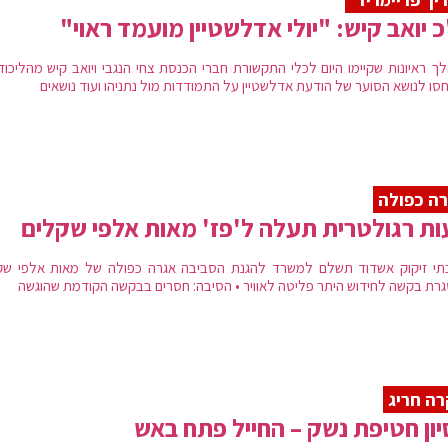
 יואב קיש: "יולי אדלשטיין מועמד ראוי"
ך ראיונות שקיימו היום לכלי התקשורת חברי הכנסת צחי הנגבי ויואב קיש מהליכוד
חסו לנושא הסוער של הודעת אדלשטיין על התמודדות מול נתניהו ועוד נושאים
ה כפולה
ת רגולטרית תעלה ל'פז' מאות אלפי שקלים
תי זיקוק אשדוד תשלם למשרד להגנת הסביבה אגרה כפולה של מאות אלפי שק
רת בקשה לחידוש היתר פליטה לאוויר • הסיבה: חסרים בבקשה הקודמת שהוגשה
ה חריג
יון חטיפת נשק – החייל פתח באש