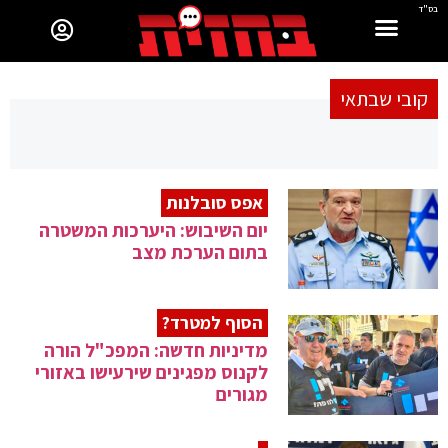
בס"ד
קובי שבתאי
אפס סובלנות
יום השיבוש: היערכות המשטרה
בתום הערכת מצב
הסוף למטרד?
מדיניות חדשה: המפכ"ל הורה
לקנוס מפגינים שירעישו באזורי
מגורים