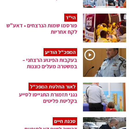
הי"ד
פורסמו שמות הנרצחים • דאע"ש
לקח אחריות
המפכ"ל הודיע
בעקבות הפיגוע הרצחני –
במשטרה מעלים כוננות
לאור החלטת המפכ"ל
נגני תזמורת התגייסו לסייע
בקליטת פליטים
סכנת חיים