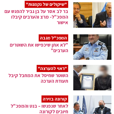
"שיקולים של נקמנות"
בר לב אסר על בן גביר להפגש עם
המפכ"ל- מרצ והערבים קיבלו
אישור
המפכ"ל מגבה
"לא אתן שיכפישו את השוטרים
הערבים"
"ראוי להערצה"
השוטר שחיסל את המחבל קיבל
תעודת הערכה
קורונה בזירה
לאחר שנפגשו – בנט והמפכ"ל
חיובים לקורונה