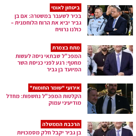
ביטחון לאומי
בכיר לשעבר במשטרה: אם בן
גביר יביא את הרוח הלוחמנית –
כולנו נרוויח
מתח בצמרת
המפכ"ל שבתאי ניסה לעשות
מחטף: רגע לפני כניסת השר
המיועד בן גביר
אירועי "שומר החומות"
הקלטות המפכ"ל נחשפות: מחדל
מודיעיני עמוק
הרכבת הממשלה
בן גביר יקבל חלק מסמכויות