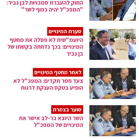
החוק להעברת סמכויות לבן גביר:
"המפכ"ל יהיה כפוף לשר"
סערת המינויים
היועמ"שית לא פסלה את מחטף
המינויים: בכך נדחתה בקשתו של
בן גביר
לאחר מחטף המינויים
צעד חסר תקדים: המפכ"ל לא
הופיע בטקס הענקת דרגות
סוער בצמרת
השר היוצא בר-לב אישר את
המינויים של המפכ"ל