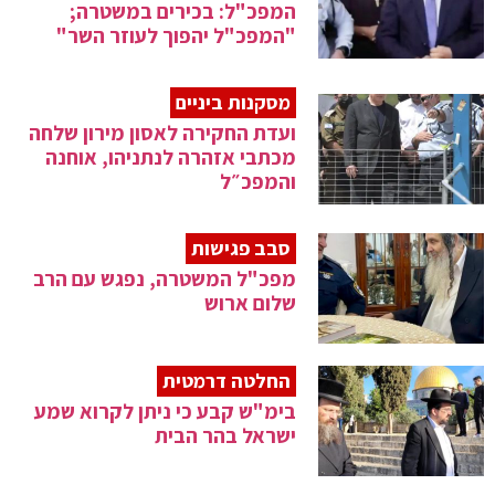
המפכ"ל: בכירים במשטרה;
"המפכ"ל יהפוך לעוזר השר"
מסקנות ביניים
ועדת החקירה לאסון מירון שלחה
מכתבי אזהרה לנתניהו, אוחנה
והמפכ״ל
סבב פגישות
מפכ"ל המשטרה, נפגש עם הרב
שלום ארוש
החלטה דרמטית
בימ"ש קבע כי ניתן לקרוא שמע
ישראל בהר הבית