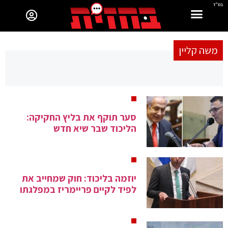
בס"ד
משה קליין
סער תוקף את בליץ החקיקה:
הליכוד שבר שיא חדש
יוזמה בליכוד: חוק שמחייב את
לפיד לקיים פריימריז במפלגתו