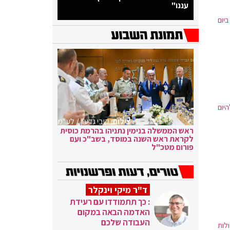
עננו"
ביום
יום
צילום:
קובי גדעון / לע"מ
ראש הממשלה בנימין נתניהו בהרמת כוסית
לקראת ראש השנה במוסד, בשב"כ ועם
פורום מטכ"ל
ד"ר מיקי וינקלר
: כך תתמודדו עם רעידת
האדמה הבאה במקום
העבודה שלכם
לות