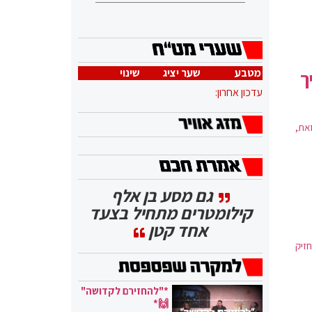
מטבע
שער יציג
שינוי
ך
עדכון אחרון:
זאת,
גם מסע בן אלף
קילומטרים מתחיל בצעד
אחד קטן
זיק
*"להחזירם לקדושה"
🙌*