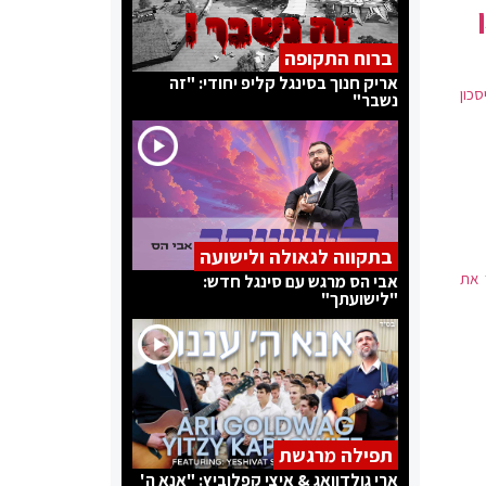
ברוח התקופה
אריק חנוך בסינגל קליפ יחודי: "זה
יסכון
נשבר"
בתקווה לגאולה ולישועה
 את
אבי הס מרגש עם סינגל חדש:
"לישועתך"
תפילה מרגשת
ארי גולדוואג & איצי קפלוביץ: "אנא ה'