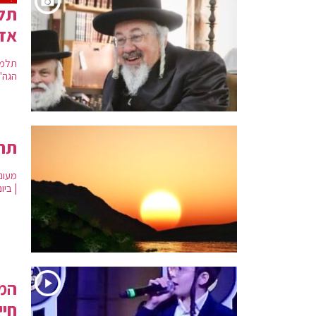
תלמ
אדמ
תלמי
הגה"
תחז
מעונן
| ביו
המנ
חיי