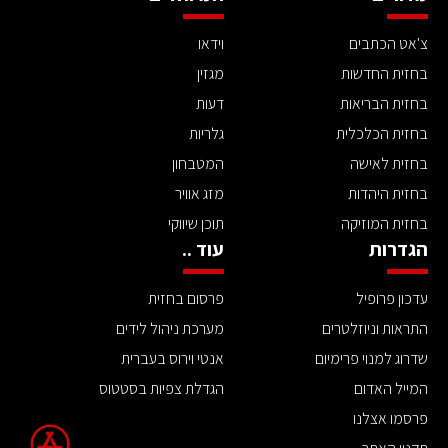
צ'אט הכתבים
וידאו
בחזית החדשות
מגזין
בחזית הבריאות
דעות
בחזית הכלכלית
גלריות
בחזית לאישה
המטבחון
בחזית היהדות
מזג אוויר
בחזית המוזיקה
תוכן שיווקי
הגדרות
עוד ..
עדכון פרופיל
פרסום בחזית
התראות וניוזלטרים
מערכת ניהול לידים
שדרוג למנוי פרימיום
אנטי וירוס בעברית
המייל האדום
הגדלת צפיות בסטטוס
פרסמו אצלנו