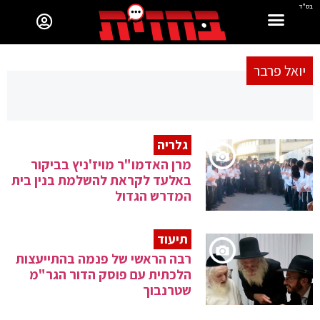
בס"ד
יואל פרבר
גלריה
מרן האדמו"ר מויז'ניץ בביקור
באלעד לקראת להשלמת בנין בית
המדרש הגדול
תיעוד
רבה הראשי של פנמה בהתייעצות
הלכתית עם פוסק הדור הגר"מ
שטרנבוך