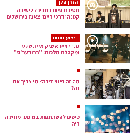
הדרן עלך
מסיבת סיום במכינה לישיבה
קטנה 'דרכי חיים' צאנז בירושלים
ביצוע תוסס
מנדי וייס איציק אייזנשטט
ומקהלת מלכות: "ברודער'ס"
מה זה פינוי דירה? מי צריך את
זה?
טיפים להשתתפות במופעי מוזיקה
חיה