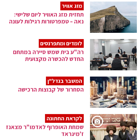
מזג אוויר
תחזית מזג האוויר ליום שלישי:
נאה – טמפרטורות רגילות לעונה
לומדים ומתפרנסים
רה"ע בית שמש סיירה במתחם
החדש להכשרה מקצועית
המשבר בנדל"ן
הסחרור של קבוצות הרכישה
לקראת החתונה
שמחת האופרוף לאדמו"ר מצאנז
ז'מיגראד