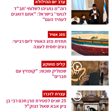
ערב יום ההילולא
רוה"מ נתניהו לשלוחי 'חב"ד
לנוער' בישראל: "אתם דואגים
לעתיד העם"
מזג אוויר
תחזית מזג האוויר ליום רביעי:
נעים יחסית לעונה
קליפ מושקע
שמוליק סוכות: "קומזיץ עם
חברים"
עצרת לזכרו
25 שנים לפטירת מרן חכם רבי בן
ציון אבא שאול זצוק"ל