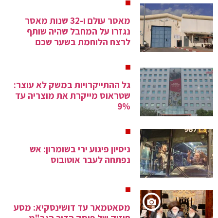
מאסר עולם ו-32 שנות מאסר
נגזרו על המחבל שהיה שותף
לרצח הלוחמת בשער שכם
גל ההתייקרויות במשק לא עוצר:
שטראוס מייקרת את מוצריה עד
9%
ניסיון פיגוע ירי בשומרון: אש
נפתחה לעבר אוטובוס
מסאטמאר עד דושינסקיא: מסע