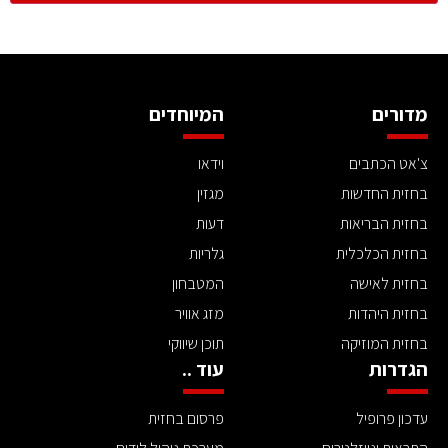
מדורים
המיוחדים
צ'אט הכתבים
וידאו
בחזית החדשות
מגזין
בחזית הבריאות
דעות
בחזית הכלכלית
גלריות
בחזית לאישה
המטבחון
בחזית היהדות
מזג אוויר
בחזית המוזיקה
תוכן שיווקי
הגדרות
עוד ..
עדכון פרופיל
פרסום בחזית