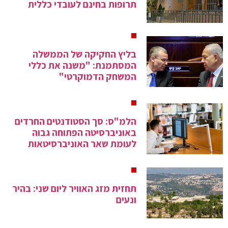
תרופות בחינם לעובדי כללית
בליץ החקיקה של הממשלה
המסתמנת: "משנה את כללי
המשחק הדמוקרטי"
הלמ"ס: סך הסטודנטים החרדים
באוניברסיטה הפתוחה גבוה
לעומת שאר האוניברסיטאות
תחזית מזג האוויר ליום שני: בהיר
ונעים