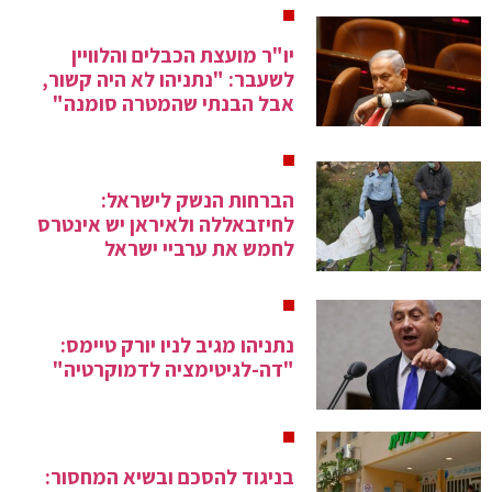
יו"ר מועצת הכבלים והלוויין
לשעבר: "נתניהו לא היה קשור,
אבל הבנתי שהמטרה סומנה"
הברחות הנשק לישראל:
לחיזבאללה ולאיראן יש אינטרס
לחמש את ערביי ישראל
נתניהו מגיב לניו יורק טיימס:
"דה-לגיטימציה לדמוקרטיה"
בניגוד להסכם ובשיא המחסור: