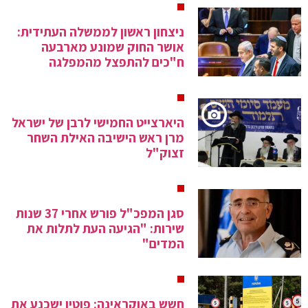
ניצחון ראשון לממשלה העתידית:
אושר החוק שמונע מארבעה
ח"כים להתפצל מהמפלגה
היארצייט החמישי לרבן של ישראל
מרן ראש הישיבה האילת השחר
זצוק"ל
סגן המפכ"ל פורש אחרי 37 שנות
שירות: "הגיעה העת לתלות את
המדים"
חשש באוקראינה: פוטין ישכנע את