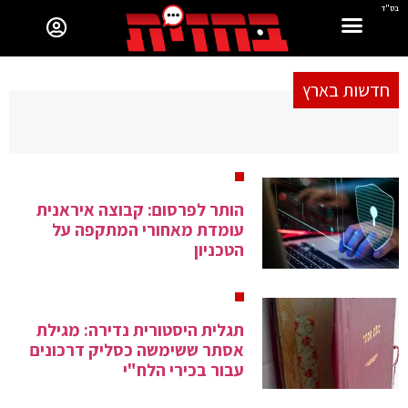
בס"ד
חדשות בארץ
הותר לפרסום: קבוצה איראנית
עומדת מאחורי המתקפה על
הטכניון
תגלית היסטורית נדירה: מגילת
אסתר ששימשה כסליק דרכונים
עבור בכירי הלח"י