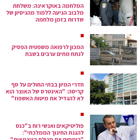
המלחמה באוקראינה: משלחת
מלבוב הגיעה ללמוד מהניסיון של
שדרות בזמן מלחמה
המכון לרפואה משפטית הפסיק
לנתח מתים ערבים בשבת
חדרי המיון בבתי החולים על סף
קריסה: "האינטרס של האוצר הוא
לא להגדיל את מיטות האשפוז"
פוליטיקאים ואנשי רוח ב"כנס
להגנת החינוך הממלכתי":
"רומסים את מגילת העצמאות"