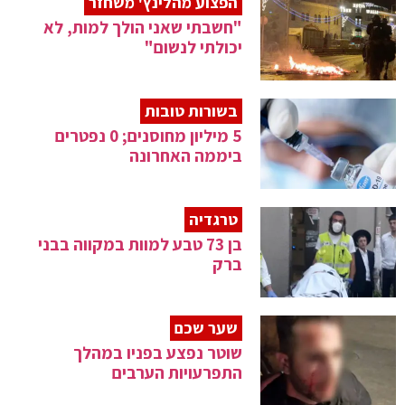
הפצוע מהלינץ' משחזר
"חשבתי שאני הולך למות, לא
יכולתי לנשום"
בשורות טובות
5 מיליון מחוסנים; 0 נפטרים
ביממה האחרונה
טרגדיה
בן 73 טבע למוות במקווה בבני
ברק
שער שכם
שוטר נפצע בפניו במהלך
התפרעויות הערבים