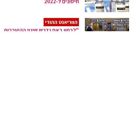
חיסונים ל-2022
הווריאנט ההודי
"לבחון באם נדרש שינוי ההיערכות
בנתב"ג"
שמחה בטוחה
הנחיות וכללים מצילי חיים לקראת
ל"ג בעומר
נתוני תחלואה
141 חולים אתמול – 7 חולים
חרדים
פשרה?