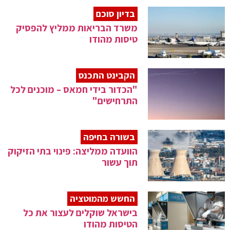
בדיון סוכם
משרד הבריאות ממליץ להפסיק
טיסות מהודו
הקבינט התכנס
"הכדור בידי חמאס – מוכנים לכל
התרחישים"
בשורה בחיפה
הוועדה ממליצה: פינוי בתי הזיקוק
תוך עשור
החשש מהמוטציה
בישראל שוקלים לעצור את כל
הטיסות מהודו