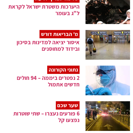
היערכות משטרת ישראל לקראת
ל"ג בעומר
מ' הבריאות דורש
איסור יציאה למדינות בסיכון
ובידוד למחוסנים
נתוני הקורונה
2 נפטרים ביממה – 94 חולים
חדשים אתמול
שער שכם
6 פורעים נעצרו – שתי שוטרות
נפצעו קל