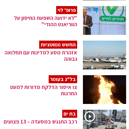
פרופ' לוי
"לא ידועה השפעת החיסון על
הווריאנט ההודי"
החשש ממוטציות
אזהרת מסע למדינות עם תחלואה
גבוהה
בל"ג בעומר
צו איסור הדלקת מדורות למעט
החרגות
בת ים
רכב התנגש במסעדה – 13 פצועים