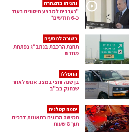
נתניהו בהצהרה
"נערכים למבצע חיסונים בעוד
כ-6 חודשים"
בשורה לנוסעים
תחנת הרכבת בנתב"ג נפתחת
מחדש
התפללו
בן שנה וחצי במצב אנוש לאחר
שנחנק בב"ב
יממה קטלנית
חמישה הרוגים בתאונות דרכים
תוך 8 שעות