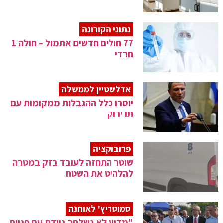
נתוני הקורונה
77 חולים חדשים אתמול – חולה 1
חרדי
אדלשטיין לממשלה
יוסרו כלל ההגבלות ממקומות עם
תו ירוק
פרובוקציה
שוטר התחזה לעובד בזק במטרה
להלהיט את השטח
סמוטריץ' לאוחנה
"מדוע לא נשלחה ניידת עם פניית