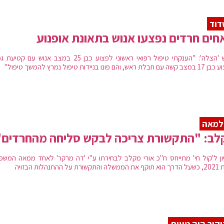
דוד
חובש 'הצלה': "הענקתי טיפול רפואי ראשוני לפצוע כבן 25 במצב אנוש עם ק
 ראש, והם פונו בניידות טיפול נמרץ להמשך טיפול"
למאה
לב: "התקשורת צריכה לבקש סליחה מהחרדים"
ון ל'קול חי' מתייחס ח"כ אורי מקלב לבחירתו ע"י 'דה מרקר' לאחד ממאה המשפי
ת על ההתנהלות הבזויה
קור היה טעות