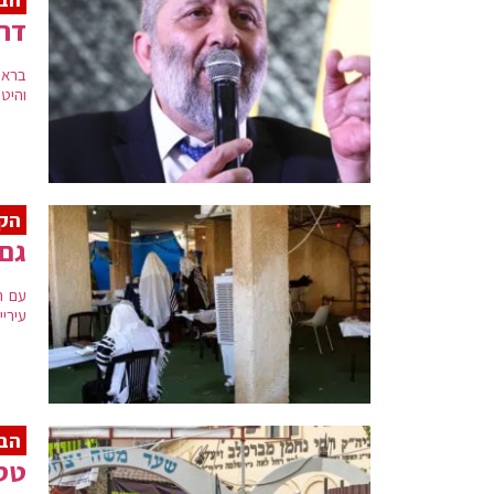
דרע
בראי
והיט
הקו
גם 
עם ה
עירי
הבי
טסי