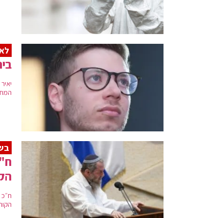
לא 
בית
המחוז
בשל
ח"כ
הקו
ח״כ 
הקור