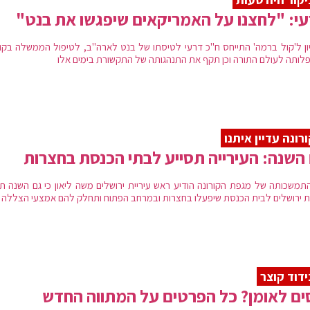
י: "לחצנו על האמריקאים שיפגשו את בנט"
ון ל'קול ברמה' התייחס ח"כ דרעי לטיסתו של בנט לארה"ב, לטיפול הממשלה בקור
פלותה לעולם התורה וכן תקף את התנהגותה של התקשורת בימים אלו
רונה עדיין איתנו
השנה: העירייה תסייע לבתי הכנסת בחצרות
תמשכותה של מגפת הקורונה הודיע ראש עיריית ירושלים משה ליאון כי גם השנה תס
ית ירושלים לבית הכנסת שיפעלו בחצרות ובמרחב הפתוח ותחלק להם אמצעי הצללה
דוד קוצר
ם לאומן? כל הפרטים על המתווה החדש