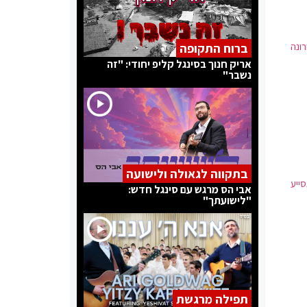
ונה
ברוח התקופה
אריק חנוך בסינגל קליפ יחודי: "זה
נשבר"
בתקווה לגאולה ולישועה
ייע
אבי הס מרגש עם סינגל חדש:
"לישועתך"
תפילה מרגשת