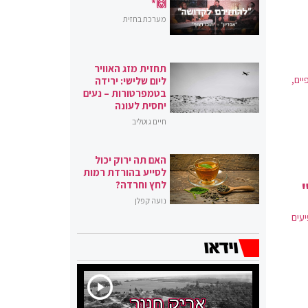
🙌*
מערכת בחזית
תחזית מזג האוויר
טיעת גפיים,
ליום שלישי: ירידה
בטמפרטורות – נעים
יחסית לעונה
חיים גוטליב
האם תה ירוק יכול
לסייע בהורדת רמות
לחץ וחרדה?
נועה קפלן
עים