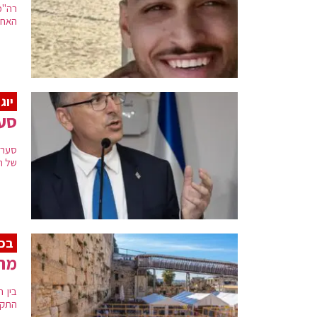
רה"מ
האחר
יוג
סער
סער 
של ה
בכפ
מתוו
בין 
התקד