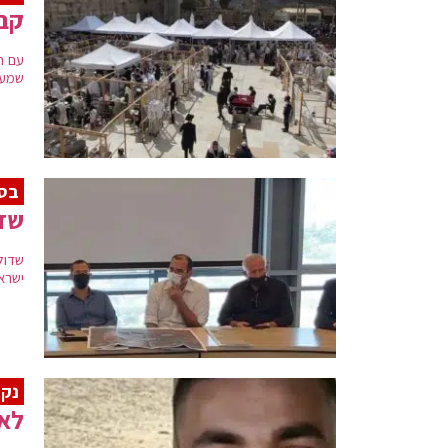
קבי
עם ה
שמעו
בסי
שדו
שדול
ישראל גנץ: "מתוך 0
נקב
לאחר 9 ימים – הלו