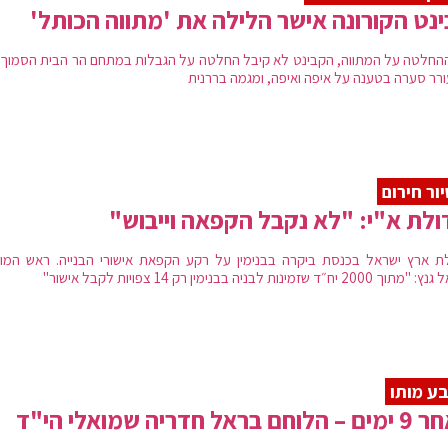
נט הקורונה אישר הלילה את 'מתווה הכותל'
החלטה על המתווה, הקבינט לא קיבל החלטה על הגבלות במתחם הר הבית הסמוך,
רר סערה בטענה על איפה ואיפה, ומגמה בררנית
ור חירום
לת א"י: "לא נקבל הקפאה וייבוש"
ת ארץ ישראל בכנסת ביקרה בבנימין על רקע הקפאת אישורי הבנייה. ראש המו
200 יח״ד שזמינות לבניה בבנימין רק 14 צפויות לקבל אישור"
ע מותו
חם בראל חדריה שמואלי הי"ד