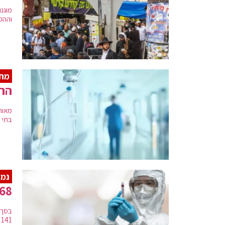
וההקל
מחא
הרו
בתי ה
נמש
7,068 מאומתים חדש
141 מונשמים. מספר הנפטרים מהמגפה בישראל עומד כעת על 6,949