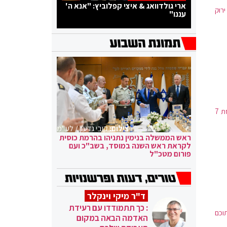
ארי גולדוואג & איצי קפלוביץ: "אנא ה'
ת לתו ירוק
עננו"
מאות רופאים, אחיות וצוותי רפואה הפגינו מול משרד הבריאות בירושלים במחאה על קריסת 7
צילום:
קובי גדעון / לע"מ
ראש הממשלה בנימין נתניהו בהרמת כוסית
לקראת ראש השנה במוסד, בשב"כ ועם
פורום מטכ"ל
ד"ר מיקי וינקלר
: כך תתמודדו עם רעידת
צב קשה ומתוכם
האדמה הבאה במקום