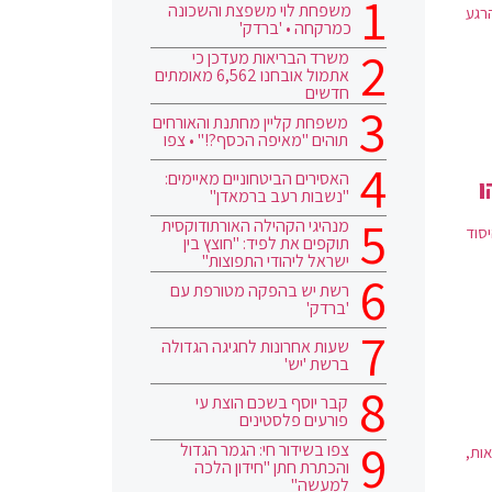
משפחת לוי משפצת והשכונה
רגע
כמרקחה • 'ברדק'
משרד הבריאות מעדכן כי
אתמול אובחנו 6,562 מאומתים
חדשים
משפחת קליין מחתנת והאורחים
תוהים "מאיפה הכסף?!" • צפו
האסירים הביטחוניים מאיימים:
ו
"נשבות רעב ברמאדן"
מנהיגי הקהילה האורתודוקסית
סוד
תוקפים את לפיד: "חוצץ בין
ישראל ליהודי התפוצות"
רשת יש בהפקה מטורפת עם
'ברדק'
שעות אחרונות לחגיגה הגדולה
ברשת 'יש'
קבר יוסף בשכם הוצת עי
פורעים פלסטינים
צפו בשידור חי: הגמר הגדול
ות,
והכתרת חתן "חידון הלכה
למעשה"