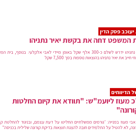
יעוכב פסק הדין
 המשפט דחה את בקשת יאיר נתניהו
יאיר נתניהו ידרש לשלם כ-300 אלף שקל באופן מיידי לאבי אלקלעי. בנוסף, בית 
י חייב את יאיר נתניהו בהוצאות נוספות בסך 7,500 שקל
 הדיווחים
 מעוז ליועמ"ש: "תוודא את קיום החלטות
רונה"
אבי מעוז בפנייה: ״גורמים ממשלתיים החליטו על דעת עצמם, ובניגוד להחלטת קב
ונה, לא להטיל על התלמידים חובה להצגת תוצאות בדיקת קורונה שלילית בכניסה"