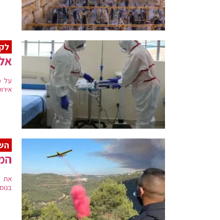
לקר
אלר
על פ
אירועים של 12 אלף אבל לא פותחי
השר
הממ
את ת
בנוסף,