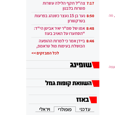
בקטאר"
צה"ל תקף הלילה עשרות
7:17
מטרות בלבנון
 מה
נער בן 15 נעצר כשנהג בפרעות
8:50
בטרקטורון
אמו של סמ"ר יאיר אביטן הי"ד:
8:48
"הסתערו על האויב בעוז
ובגבורה"
ביידן אמר כי למרות ההופעה
8:46
הכושלת בעימות מול טראמפ,
הוא ממשיך
לכל המבזקים >>
עצה
עדכני
ויראלי
פופולרי