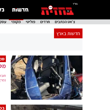
בס"ד
צ'אט הכתבים
חרדים
פוליטי
מקומי
עסקי
חדשות בארץ
סמו
מסוק
חובש
נמרץ של מד"
בכפ