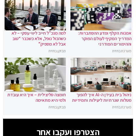
אמנות הקלף ומדע ההסתברות:
למה מנכ"ל חייב ליווי עסקי – לא
המדריך המקיף לעולם הפוקר
כשהכול נופל, אלא כשכבר “טוב
וההימורים המודרני
אבל לא מספיק”
מערכת בחזית
מבזקן בחזית
ניהול בית בעידן ה-AI איך להפוך
חומצה סליצילית – איך היא עובדת
מטלות שגרתיות ליעילות ותמידיות
ולמי היא מתאימה
מערכת בחזית
מבזקן בחזית
הצטרפו ועקבו אחר