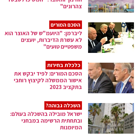
צהרונים"
הסכם המורים
ליברמן: "היועמ"ש של האוצר הוא
לא עשרת הדיברות, יועצים
משפטיים טועים"
כלכלת בחירות
הסכם המורים: לפיד יבקש את
אישור הממשלה לקיצוץ רוחבי
בתקציב 2023
השכלה גבוהה?
ישראל מובילה בהשכלה בעולם:
ובתחתית הרשימה במבחני
המיומנות