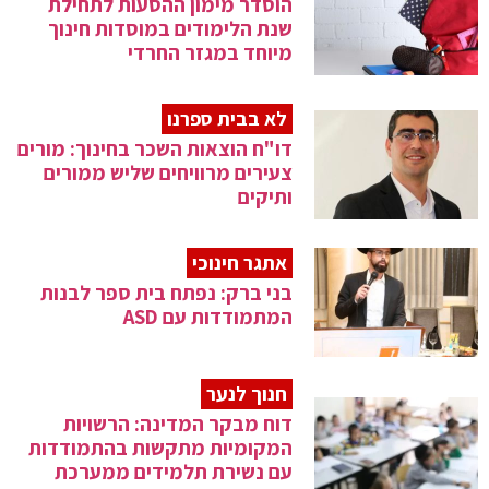
הוסדר מימון ההסעות לתחילת
שנת הלימודים במוסדות חינוך
מיוחד במגזר החרדי
לא בבית ספרנו
דו"ח הוצאות השכר בחינוך: מורים
צעירים מרוויחים שליש ממורים
ותיקים
אתגר חינוכי
בני ברק: נפתח בית ספר לבנות
המתמודדות עם ASD
חנוך לנער
דוח מבקר המדינה: הרשויות
המקומיות מתקשות בהתמודדות
עם נשירת תלמידים ממערכת