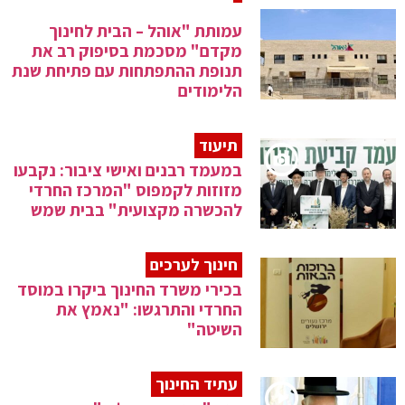
עמותת "אוהל – הבית לחינוך
מקדם" מסכמת בסיפוק רב את
תנופת ההתפתחות עם פתיחת שנת
הלימודים
תיעוד
במעמד רבנים ואישי ציבור: נקבעו
מזוזות לקמפוס "המרכז החרדי
להכשרה מקצועית" בבית שמש
חינוך לערכים
בכירי משרד החינוך ביקרו במוסד
החרדי והתרגשו: "נאמץ את
השיטה"
עתיד החינוך