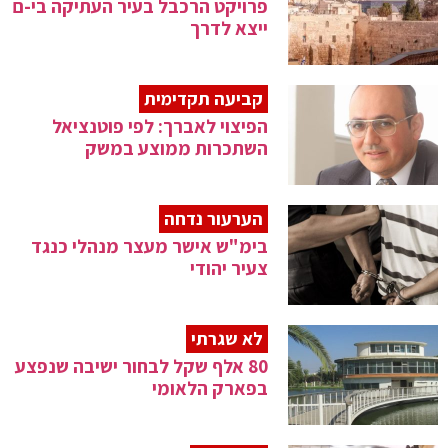
פרויקט הרכבל בעיר העתיקה בי-ם
ייצא לדרך
קביעה תקדימית
הפיצוי לאברך: לפי פוטנציאל
השתכרות ממוצע במשק
הערעור נדחה
בימ"ש אישר מעצר מנהלי כנגד
צעיר יהודי
לא שגרתי
80 אלף שקל לבחור ישיבה שנפצע
בפארק הלאומי