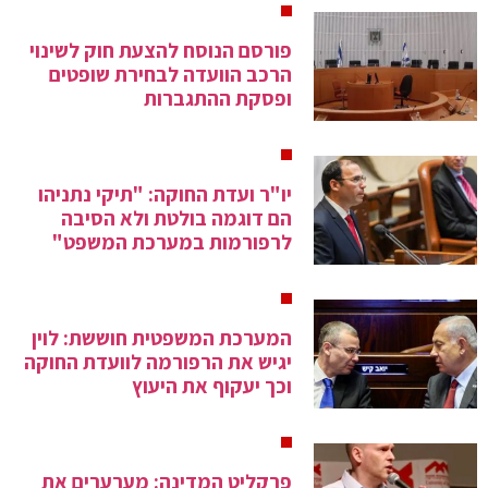
פורסם הנוסח להצעת חוק לשינוי
הרכב הוועדה לבחירת שופטים
ופסקת ההתגברות
יו"ר ועדת החוקה: "תיקי נתניהו
הם דוגמה בולטת ולא הסיבה
לרפורמות במערכת המשפט"
המערכת המשפטית חוששת: לוין
יגיש את הרפורמה לוועדת החוקה
וכך יעקוף את היעוץ
פרקליט המדינה: מערערים את