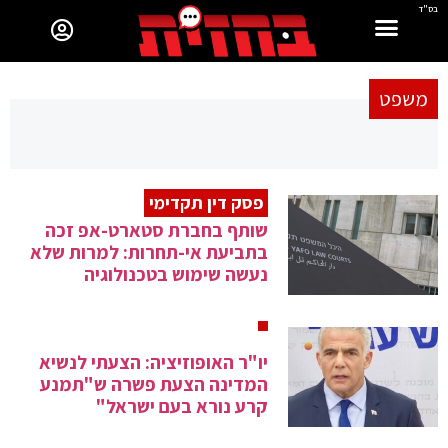
בס"ד
משפט
פסק דין תקדימי
שותף בחברת סטארט-אפ זכה
בתביעת אי-תחרות: למרות שלא
נעשה שימוש בטכנולוגיה
יו"ר האופוזיציה: הצעתי לנשיא
המדינה הצעת פשרה ש"תמנע
קרע נורא בעם ישראל"