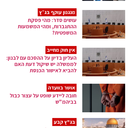
מנגנון עוקף בג״ץ
עושים סדר: מהי פסקת
ההתגברות, ומהי המשמעות
המשפטית?
אין חוק מחייב
העליון בדיון על ההסכם עם לבנון:
לממשלה יש שיקול דעת האם
להביא לאישור הכנסת
אושר בוועדה
חובה ליידע שופט על עצור כבול
בביהמ"ש
בג"ץ קבע