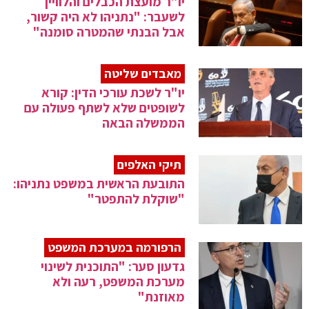
יו"ר מועצת הכבלים והלוויין
לשעבר: "נתניהו לא היה קשור,
אבל הבנתי שהמטרה סומנה"
מאבדים שליטה
יו"ר לשכת עורכי הדין: קורא
לשופטים שלא לשתף פעולה עם
הממשלה הבאה
תיקי האלפים
התובעת הראשית במשפט נתניהו:
"שוקלת להתפטר"
הרפורמה במערכת המשפט
גדעון סער: "התוכנית לשינוי
מערכת המשפט, רעה ולא
מאוזנת"