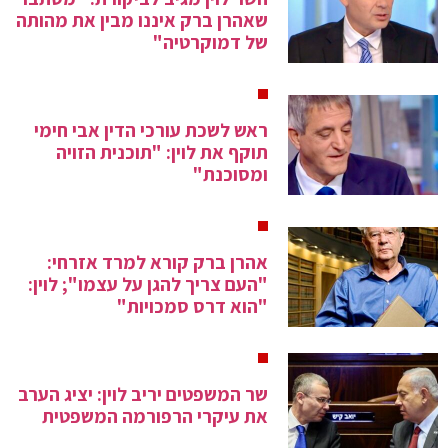
שאהרן ברק איננו מבין את מהותה
של דמוקרטיה"
ראש לשכת עורכי הדין אבי חימי
תוקף את לוין: "תוכנית הזויה
ומסוכנת"
אהרן ברק קורא למרד אזרחי:
"העם צריך להגן על עצמו"; לוין:
"הוא דרס סמכויות"
שר המשפטים יריב לוין: יציג הערב
את עיקרי הרפורמה המשפטית