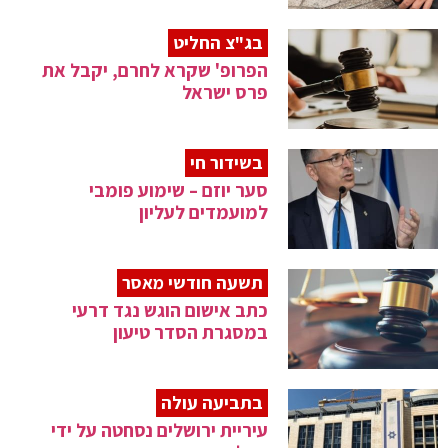
בג"צ החליט
הפרופ' שקרא לחרם, יקבל את
פרס ישראל
בשידור חי
סער יוזם – שימוע פומבי
למועמדים לעליון
תשעה חודשי מאסר
כתב אישום הוגש נגד דרעי
במסגרת הסדר טיעון
בתביעה עולה
עיריית ירושלים נסחטה על ידי