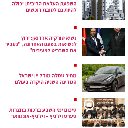
השפעת העלאת הריבית: יכולה
להיות גם לטובת רוכשים
נשיא טורקיה ארדואן: ירוץ
לנשיאות בפעם האחרונה, "נעביר
את השרביט לצעירים"
מחיר טסלה מודל Y: ישראל
המדינה השניה היקרה בעולם
סיכום ימי השבע ברכות בחצרות
סערט ויז'ניץ – ויז'ניץ-אונגוואר