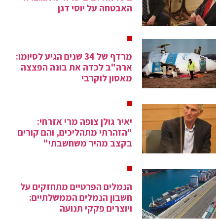
האבטחה על יוסי דגן
מרדף של 34 שנים הגיע לסיומו:
ארה"ב לכדה את בונה הפצצה
מאסון לוקרבי
יאיר גולן צופה מרי אזרחי:
"הזהרתי מתהליכים, והם קורים
בקצב מהיר משחשבתי"
הנמלים הפרטיים מתחזקים על
חשבון הנמלים הממשלתיים:
ויוצרים פקקי תנועה