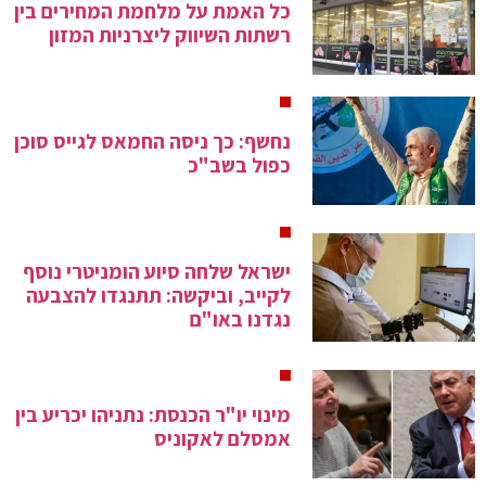
כל האמת על מלחמת המחירים בין
רשתות השיווק ליצרניות המזון
נחשף: כך ניסה החמאס לגייס סוכן
כפול בשב"כ
ישראל שלחה סיוע הומניטרי נוסף
לקייב, וביקשה: תתנגדו להצבעה
נגדנו באו"ם
מינוי יו"ר הכנסת: נתניהו יכריע בין
אמסלם לאקוניס