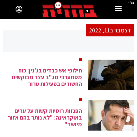
בס"ד
דצמבר ב11, 2022
חילופי אש כבדים בג'נין: כוח
מסתערבי מג"ב עצר מבוקשים
החשודים בפעילות טרור
הפגזות רוסיות קשות על ערים
באוקראינה: "לא נותר בהם אזור
מיושב"