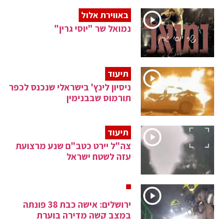
באווירת אלול
נמואל שר "יוסי גרין"
תיעוד
ניסיון לינץ' בישראלי שנכנס לכפר
תורמוס שבבנימין
תיעוד
צה"ל יירט כטב"ם שנע מרצועת
עזה לשטח ישראל
ירושלים: אישה כבת 38 פונתה
במצב קשה מדירה בוערת