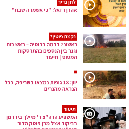
לחן נדיר
אהרן רזאל: "כי אשמרה שבת"
נקמת פוטין?
ראשוני: דרמה ברוסיה – ראש כוח
וגנר בין הנספים בהתרסקות
המטוס | תיעוד
יוון: 18 גופות נמצאו בשריפה, ככל
הנראה מהגרים
תיעוד
המשפיע הרה"צ ר' מיילך בידרמן
בביקור אצל מרן פוסק הדור