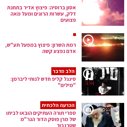
אסון ברוסיה: פיצוץ אדיר בתחנת
דלק, עשרות הרוגים ומעל מאה
פצועים
רמת השרון: פיצוץ במפעל תע"ש,
אדם נפצע קשה
הלב מדבר
סינגל קליפ חדש לנותי ליברמן:
"מילים"
הכרעה הלכתית
ספרי תורה העתיקים הובאו לביתו
של מרן פוסק הדור הגר"מ
שטרנבוך