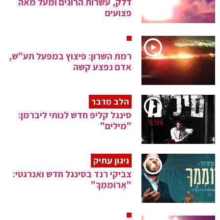
דלק, עשרות הרוגים ומעל מאה
פצועים
רמת השרון: פיצוץ במפעל תע"ש,
אדם נפצע קשה
הלב מדבר
סינגל קליפ חדש לנותי ליברמן:
"מילים"
ניגון עתיק
צביקי רנד בסינגל חדש ואנרגטי:
"אֲרוֹמִמְךָ"