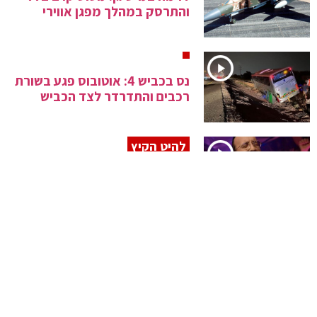
והתרסק במהלך מפגן אווירי
נס בכביש 4: אוטובוס פגע בשורת
רכבים והתדרדר לצד הכביש
להיט הקיץ
פיני איינהורן: "אנא ה׳"
סינגל בכורה מרגש
יהודה בורן: "תהום אל תהום"