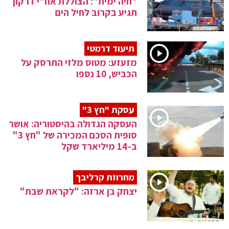
"חיה ימית": הצוללת אח"י דרקון
תגיע בקרוב לחיל הים
תיעוד דרמטי
מזעזע: מטוס מלזי התרסק על
הכביש, 10 נספו
עסקת "חץ 3"
העסקה הגדולה בהיסטוריה: אושר
סופית הסכם המכירה של "חץ 3"
ב-14 מיליארד שקל
מחרוזת קרליבך
יצחק בן ארזה: "לקראת שבת"