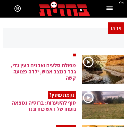
בס"ד
וידאו
מפולת סלעים ואבנים בעין גדי,
גבר במצב אנוש, ילדה פצועה
קשה
נקמת פוטין?
סוף להשערות: ברוסיה נמצאה
גופתו של ראש כוח וגנר