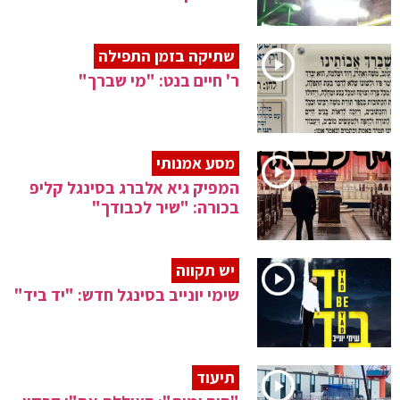
שתיקה בזמן התפילה
ר' חיים בנט: "מי שברך"
מסע אמנותי
המפיק גיא אלברג בסינגל קליפ
בכורה: "שיר לכבודך"
יש תקווה
שימי יונייב בסינגל חדש: "יד ביד"
תיעוד