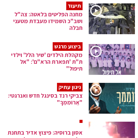
תיעוד
מחנה הפליטים בלאטה: צה"ל
ושב"כ השמידו מעבדת מטעני
חבלה
ביצוע מרגש
מקהלת הילדים 'שיר הלל' וילדי
ת"ת 'תפארת הרא"ם': "אל
תיפול"
ניגון עתיק
צביקי רנד בסינגל חדש ואנרגטי:
"אֲרוֹמִמְךָ"
אסון ברוסיה: פיצוץ אדיר בתחנת