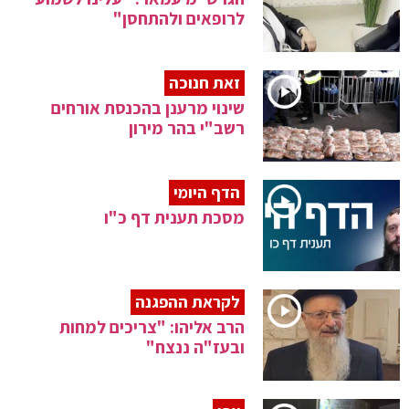
לרופאים ולהתחסן"
זאת חנוכה
שינוי מרענן בהכנסת אורחים
רשב"י בהר מירון
הדף היומי
מסכת תענית דף כ"ו
לקראת ההפגנה
הרב אליהו: "צריכים למחות
ובעז"ה ננצח"