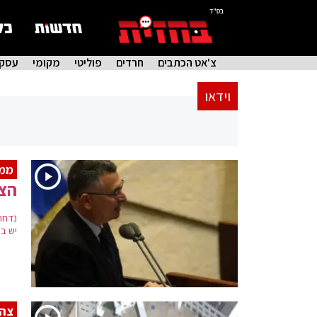
בס"ד
צ'אט הכתבים
חרדים
פוליטי
מקומי
עסקי
וידאו
ממ
הצ
יש בו
צה"