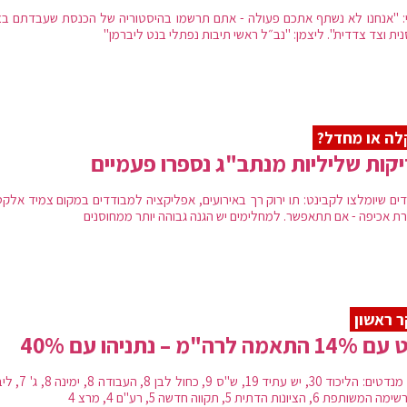
: "אנחנו לא נשתף אתכם פעולה - אתם תרשמו בהיסטוריה של הכנסת שעבדתם בצ
ית וצד צדדית". ליצמן: "נב״ל ראשי תיבות נפתלי בנט ליברמן"
ה או מחדל?
קות שליליות מנתב"ג נספרו פעמיים
ים שיומלצו לקבינט: תו ירוק רך באירועים, אפליקציה למבודדים במקום צמיד אלקטר
רת אכיפה - אם תתאפשר. למחלימים יש הגנה גבוהה יותר ממחוסנים
 ראשון
תאמה לרה"מ – נתניהו עם 40%
סקר מנדטים: הליכוד 30, יש עתיד 19, ש"ס 9