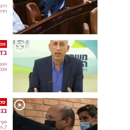
דרעי
דורסנ
תקל
בדי
הצעד
והגב
סקר
בנט עם 14% ה
7, הרשימה המשותפת 6, הציונות הדתית 5, תקווה חדשה 5, רע"ם 4, מרצ 4