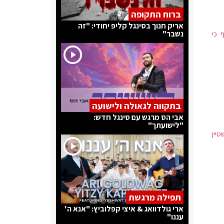
ברוח התקופה
אריק חנוך בסינגל קליפ יחודי: "זה
נשבר"
 כי
בתקווה לגאולה ולישועה
אבי הס מרגש עם סינגל חדש:
"לישועתך"
טיין
תפילה מרגשת
ארי גולדוואג & איצי קפלוביץ: "אנא ה'
עננו"