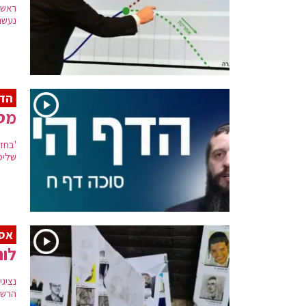
ראש 
נעשה
הדף
מסכ
'בחזי
שליט
אסו
לוח
נציג
הרשב