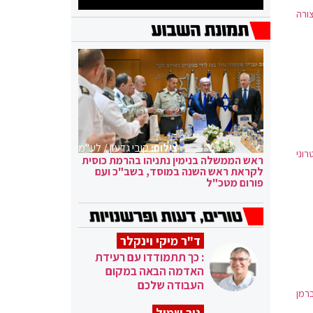
ורה
צילום:
קובי גדעון / לע"מ
וני
ראש הממשלה בנימין נתניהו בהרמת כוסית
לקראת ראש השנה במוסד, בשב"כ ועם
פורום מטכ"ל
ד"ר מיקי וינקלר
: כך תתמודדו עם רעידת
האדמה הבאה במקום
העבודה שלכם
, כחול לבן 8, העבודה 8, ימינה 8, ג' 7, ליברמן
ניר שמול