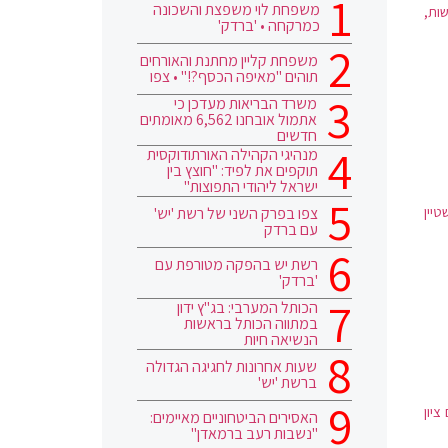
משפחת לוי משפצת והשכונה
ות,
כמרקחה • 'ברדק'
משפחת קליין מחתנת והאורחים
תוהים "מאיפה הכסף?!" • צפו
משרד הבריאות מעדכן כי
אתמול אובחנו 6,562 מאומתים
חדשים
מנהיגי הקהילה האורתודוקסית
תוקפים את לפיד: "חוצץ בין
ישראל ליהודי התפוצות"
טיין
צפו בפרק השני של רשת 'יש'
עם ברדק
רשת יש בהפקה מטורפת עם
'ברדק'
הכותל המערבי: בג"ץ ידון
במתווה הכותל בראשות
הנשיאה חיות
שעות אחרונות לחגיגה הגדולה
ברשת 'יש'
יון
האסירים הביטחוניים מאיימים:
"נשבות רעב ברמאדן"