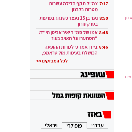
בקטאר"
צה"ל תקף הלילה עשרות
7:17
מטרות בלבנון
תלמידים תוך סיכון
נער בן 15 נעצר כשנהג בפרעות
8:50
בטרקטורון
אמו של סמ"ר יאיר אביטן הי"ד:
8:48
"הסתערו על האויב בעוז
ובגבורה"
ביידן אמר כי למרות ההופעה
8:46
הכושלת בעימות מול טראמפ,
הוא ממשיך
לכל המבזקים >>
שות
עדכני
ויראלי
פופולרי