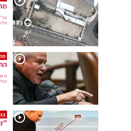
מחסן 
תלמי
ממ
החו
נדחה
הפלש
בנ
"זן