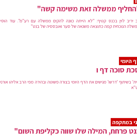
החליף ממשלה זאת משימה קשה"
 יריב לוין בכנס קטיף: "לא הייתה כוונה להקים ממשלה עם רע"מ". עוד הוסיף
שלה הנוכחית קמה כתוצאה משנאה של סער ואובססיה של בנט"
 היומי
ת סוכה דף ו
ת' בשיתוף 'דרשו' מגישים את הדף היומי בצורה פשוטה ובהירה מפי הרב אליהו אורנש
"א
י במתקפה
ט פרחח, המילה שלו שווה כקליפת השום"