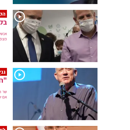
הקב
בקב
מצפי
גנץ
"המ
שר ה
אם י
לוי