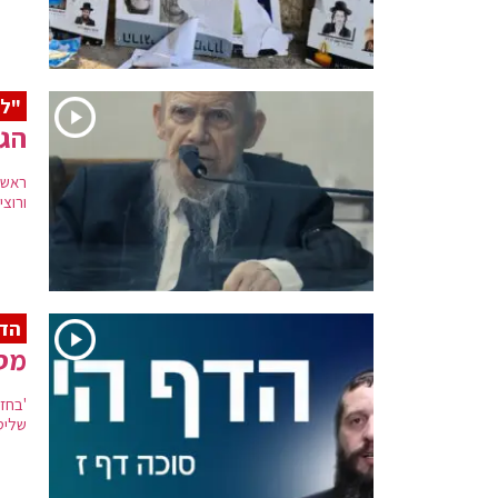
"לה
הגר
ראש 
ורוצי
הדף
מסכ
'בחזי
שליט