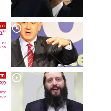
נתנ
"בנ
ביבי
סמוט
הדף
מסכ
'בחזי
שליט