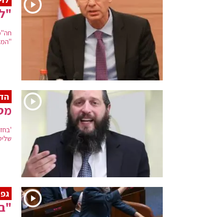
"ל
חה"כ
"הממ
הדף
מסכ
'בחזי
שליט
גפנ
"בנ