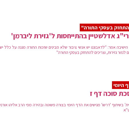
תחזק בעסקי התורה"
י"ג אדלשטיין בהתייחסות ל'גזירת ליברמן'
הישיבה אמר: "לדאבוננו יש אנשי ציבור שלא מבינים שזכות התורה מגנה על כלל יש
ם לגזור גזירות, וצריכים להתחזק בעסקי התורה"
 היומי
ת סוכה דף ז
ת' בשיתוף 'דרשו' מגישים את הדף היומי בצורה פשוטה ובהירה מפי הרב אליהו אורנש
"א