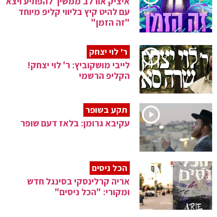
איציק אורלב ממשיך להפתיע ויצא
עם להיט קיץ בליווי קליפ מיוחד
"זה הזמן"
ר' לוי יצחק
לייבי מושקוביץ: ר' לוי יצחק!
הקליפ הרשמי
תקע בשופר
עקיבא גרומן: בלאז דעם שופר
הכל ניסים
אריה קרלינסקי בסינגל חדש
ומקורי: "הכל ניסים"