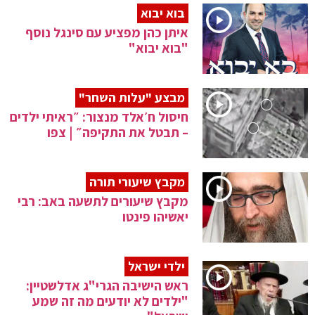
בוא יבוא
איתן כהן מפציע עם סינגל נוסף
"בוא יבוא"
מבצע "עלות השחר"
חיסול ח׳אלד מנצור: ״ראיתי ילדים
– תבטל את התקיפה״ | צפו
מקבץ שיעורי תורה
מקבץ שיעורים לתשעה באב: רבי
יאשיהו פינטו
ילדי ישראל
ראש הישיבה הגרי"ג אדלשטיין:
"ילדים לא יודעים מה זה שמע