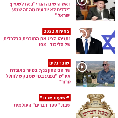
ראש הישיבה הגרי"ג אדלשטיין:
"ילדים לא יודעים מה זה שמע
ישראל"
בחירות 2022
נתניהו הציג את התוכנית הכלכלית
של הליכוד | צפו
שובר גלים
שר הביטחון גנץ: בסיור באוגדת
איו"ש "נפגע במי שמבקש לחולל
טרור"
"יְשׁוּעוֹת יֵשׁ בּוֹ"
שבת "ספר דברים" העולמית