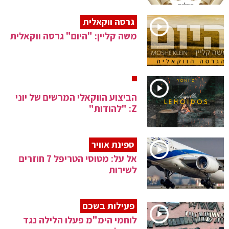
גרסה ווקאלית
משה קליין: "היום" גרסה ווקאלית
הביצוע הווקאלי המרשים של יוני
Z: "להודות"
ספינת אוויר
אל על: מטוסי הטריפל 7 חוזרים
לשירות
פעילות בשכם
לוחמי הימ"מ פעלו הלילה נגד