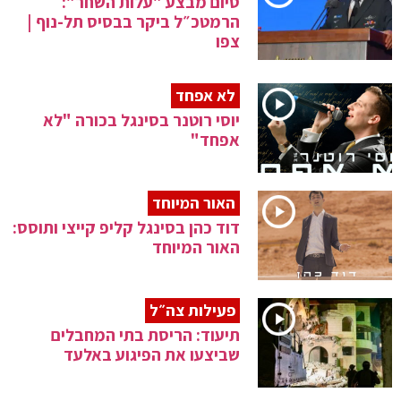
סיום מבצע "עלות השחר":
הרמטכ״ל ביקר בבסיס תל-נוף |
צפו
לא אפחד
יוסי רוטנר בסינגל בכורה "לא
אפחד"
האור המיוחד
דוד כהן בסינגל קליפ קייצי ותוסס:
האור המיוחד
פעילות צה״ל
תיעוד: הריסת בתי המחבלים
שביצעו את הפיגוע באלעד