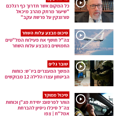
כל המקום אשר תדרוך כף רגלכם
"שיעור מרתק מהרב מיכאל
סורוצקין על פרשת עקב"
סיכום מבצע עלות השחר
צה"ל חושף את פעילות המל"טים
החמושים במבצע עלות השחר
שובר גלים
המשך המעצרים ביו״ש: כוחות
הביטחון עצרו הלילה 12 מבוקשים
סיכול ממוקד
הותר לפרסום: יחידת מג"ן וכוחות
צה״ל סיכלו ניסיון להברחת
אמל"ח | צפו