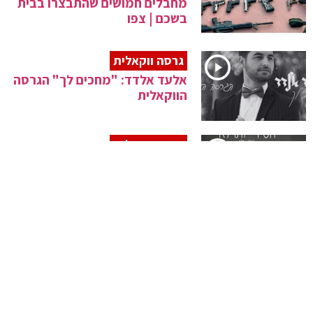
מחבלים חמושים שהתבצרו בבית
בשכם | צפו
גרסה ווקאלית
אלעד אלדד: "מחכים לך" הגרסה
הווקאלית
גרסה ווקאלית
מאיר ברוק ואפרים חן : חסיד ותו
לא – הביצוע הווקאלי
שובר גלים
מבצע לוט: צה"ל מקים מכשול
בקו התפר במרחב מדבר יהודה |
צפו