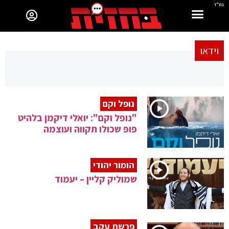
בס"ד
וידאו
נופל וקם
"נופל וקם": יואלי דיקמן בלהיט
פופ שכולו תקווה ועוצמה
הומור יהודי
שמוליק קליין – יעמוד
פרשת עקב