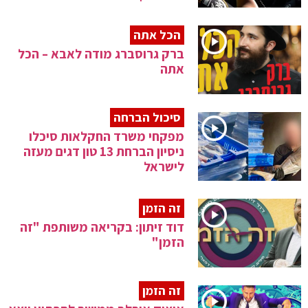
הכל אתה
ברק גרוסברג מודה לאבא – הכל
אתה
סיכול הברחה
מפקחי משרד החקלאות סיכלו
ניסיון הברחת 13 טון דגים מעזה
לישראל
זה הזמן
דוד זיתון: בקריאה משותפת "זה
הזמן"
זה הזמן