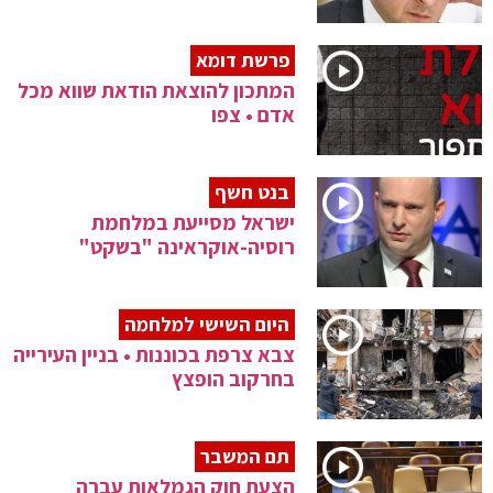
פרשת דומא
המתכון להוצאת הודאת שווא מכל
אדם • צפו
בנט חשף
ישראל מסייעת במלחמת
רוסיה-אוקראינה "בשקט"
היום השישי למלחמה
צבא צרפת בכוננות • בניין העירייה
בחרקוב הופצץ
תם המשבר
הצעת חוק הגמלאות עברה