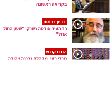
בקריאה ראשונה
בדיון בכנסת
רב העיר אודסה נשנק: "שעון החול
אוזל"
שבת קודש
מנדי רוט, מקהלת נרננה ויהודה
רושגולד במחרוזת שבת
הותר לפרסום
סוכן סמוי הפליל עשרות עבריינים
• צפו
הופעלו אזעקות