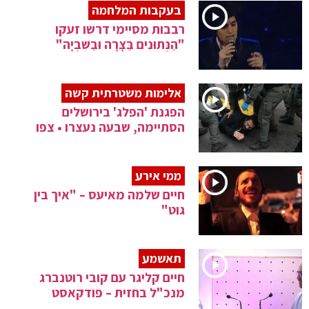
בעקבות המלחמה
רבבות מסיימי דרשו זעקו
"הַנְּתוּנִים בַּצָּרָה וּבַשִּׁבְיָה"
אלימות משטרתית קשה
הפגנת 'הפלג' בירושלים
הסתיימה, שבעה נעצרו • צפו
ממי אירע
חיים שלמה מאיעס – "איך בין
גוט"
תאשמע
חיים קליגר עם קובי רוטנברג
מנכ"ל בחזית – פודקאסט