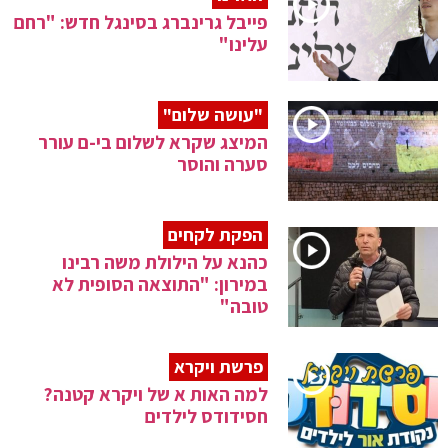
פייבל גרינברג בסינגל חדש: "רחם
עלינו"
"עושה שלום"
המיצג שקרא לשלום בי-ם עורר
סערה והוסר
הפקת לקחים
כהנא על הילולת משה רבינו
במירון: "התוצאה הסופית לא
טובה"
פרשת ויקרא
למה האות א של ויקרא קטנה?
חסידודס לילדים