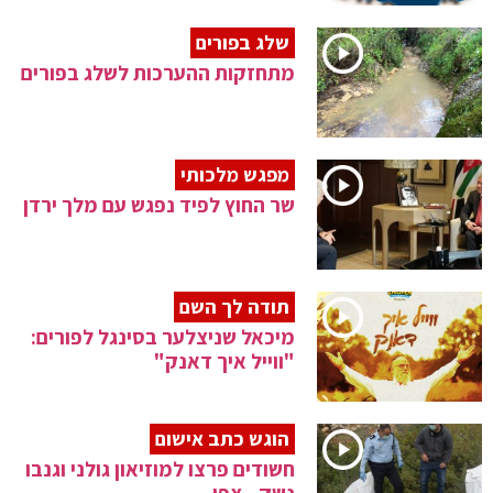
שלג בפורים
מתחזקות ההערכות לשלג בפורים
מפגש מלכותי
שר החוץ לפיד נפגש עם מלך ירדן
תודה לך השם
מיכאל שניצלער בסינגל לפורים:
"ווייל איך דאנק"
הוגש כתב אישום
חשודים פרצו למוזיאון גולני וגנבו