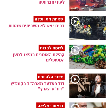
לעיני חברותיה
שמחת חתן וכלה
בכיבוי אש לא משביתים שמחות
לשמח לבבות
קהילת האומנים במיצג למען
המטופלים
מיטב הלהיטים
דוד פעדער מארה"ב בקומזיץ
"דוד'ס הארץ"
בנאום במליאה