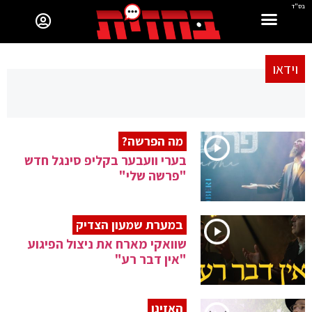
בס"ד
וידאו
מה הפרשה?
בערי וועבער בקליפ סינגל חדש
"פרשה שלי"
במערת שמעון הצדיק
שוואקי מארח את ניצול הפיגוע
"אין דבר רע"
האזינו