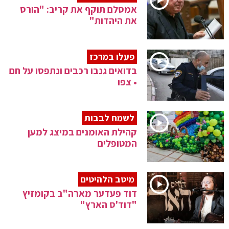
אמסלם תוקף את קריב: "הורס
את היהדות"
פעלו במרכז
בדואים גנבו רכבים ונתפסו על חם
• צפו
לשמח לבבות
קהילת האומנים במיצג למען
המטופלים
מיטב הלהיטים
דוד פעדער מארה"ב בקומזיץ
"דוד'ס הארץ"