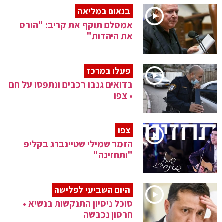
בנאום במליאה
אמסלם תוקף את קריב: "הורס
את היהדות"
פעלו במרכז
בדואים גנבו רכבים ונתפסו על חם
• צפו
צפו
הזמר שמילי שטיינברג בקליפ
"ותחזינה"
היום השביעי לפלישה
סוכל ניסיון התנקשות בנשיא •
חרסון נכבשה