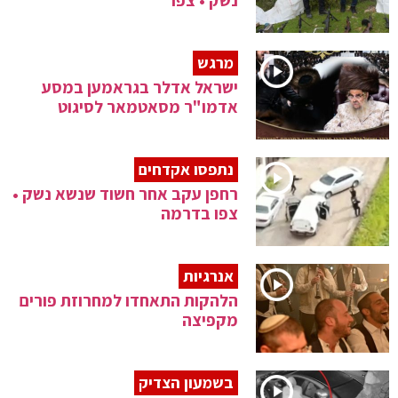
נשק • צפו
מרגש
ישראל אדלר בגראמען במסע
אדמו"ר מסאטמאר לסיגוט
נתפסו אקדחים
רחפן עקב אחר חשוד שנשא נשק •
צפו בדרמה
אנרגיות
הלהקות התאחדו למחרוזת פורים
מקפיצה
בשמעון הצדיק