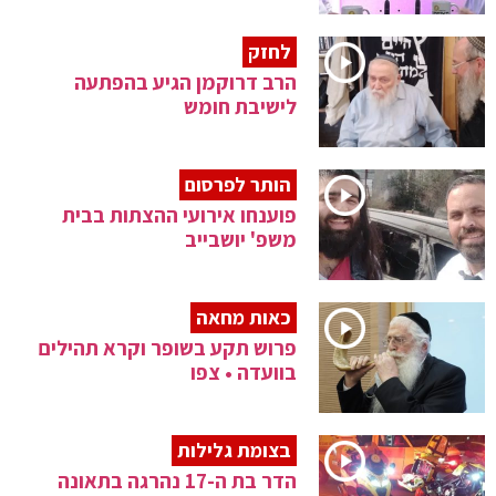
לחזק
הרב דרוקמן הגיע בהפתעה
לישיבת חומש
הותר לפרסום
פוענחו אירועי ההצתות בבית
משפ' יושבייב
כאות מחאה
פרוש תקע בשופר וקרא תהילים
בוועדה • צפו
בצומת גלילות
הדר בת ה-17 נהרגה בתאונה