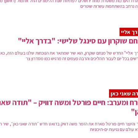
רת היערכות משטרת מחוז ירושלים לפתיחת שנת הלימודים החל אתמול (ראשון) מ
ה נרחב בהשתתפות עשרות שוטרים
ך אליי
ם שוקרון עם סינגל שלישי: "בדרך אליי"
ך אליי" החדש של מנחם שוקרון, הוא שיר שמתאר את הנוכחות שלנו בעולם הזה, כאנ
שים בכל יום לעבור תהליכים והרבה פעמים זה מרגיש כמו מסדרון צר
ה שאני כאן
ח ומערב: חיים פורטל ומשה דוויק – "תודה שאנ
"
 והיוצר חיים פורטל מארח את הזמר משה דוויק בדואט חדש ״תודה שאני כאן״, שיר ה
 עולם עם נגיעות ים-תיכוניות