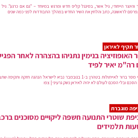
 והיוצר הייחודי, גיל אשר, בסינגל קליפ חדש ומרגש במיוחד – "גם אם כרגע". גיל
רסם לראשונה, כתב והלחין את השיר החדש במהלך התבודדות לפני כמה שנים
 תקיף לאיראן
ר האופוזיציה בנימין נתניהו בהצהרה לאחר הפגי
רה"מ יאיר לפיד
‎יש לי מסר ברור לאייתולות בטהרן: ב-1 בנובמבר נביא לישראל הנהגה חזקה ותקיפה 
סכם ובלי הסכם לעולם לא יהיה לאיראן נשק גרעיני | צפו
פה מוגברת
פת שוטרי התנועה חשפה ליקויים מסוכנים ברכב
עות תלמידים