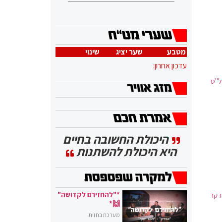
מטבע
שער יציג
שינוי
עדכון אחרון:
ל"ט
היכולת החשובה בחיים
היא היכולת להשתנות
*"להחזירם לקדושה"
דקר
🙌*
מערכת בחזית