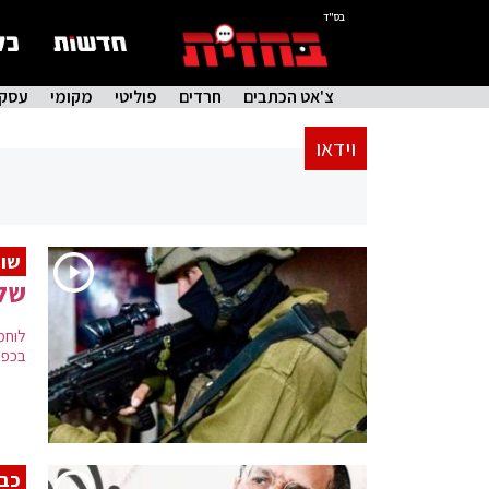
בס"ד
צ'אט הכתבים
חרדים
פוליטי
מקומי
עסקי
וידאו
שוב
שלו
לוחמ
בכפר
כבן