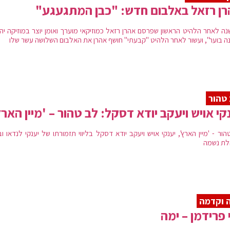
ן רזאל באלבום חדש: "כבן המתגעגע"
 שנה לאחר הלהיט הראשון שפרסם אהרן רזאל כמוזיקאי מוערך ואומן יוצר במוזיקה יה
ה בוער", ועשור לאחר הלהיט "קבעתי" חושף אהרן את האלבום השלושה עשר שלו
טהור
קי אויש ויעקב יודא דסקל: לב טהור – 'מיין הארץ
ור - 'מיין הארץ', יענקי אויש ויעקב יודא דסקל בליווי תזמורתו של יענקי לנדאו ובל
ת נשמה
 וקדמה
 פרידמן – ימה