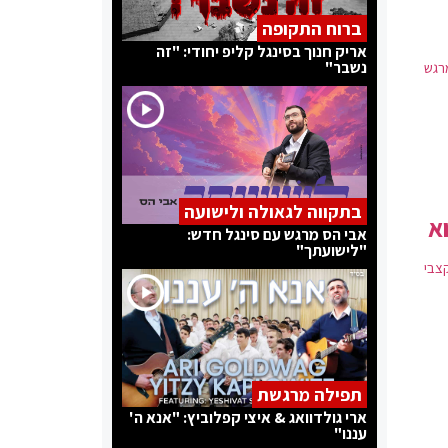
ברוח התקופה
אריק חנוך בסינגל קליפ יחודי: "זה
נשבר"
רגש
בתקווה לגאולה ולישועה
א
אבי הס מרגש עם סינגל חדש:
"לישועתך"
קצבי
תפילה מרגשת
ארי גולדוואג & איצי קפלוביץ: "אנא ה'
עננו"