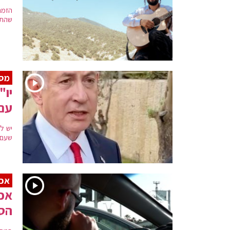
הזמר
שהתפ
מסר
יו"
עם 
שעם ה
אכי
אכי
הס