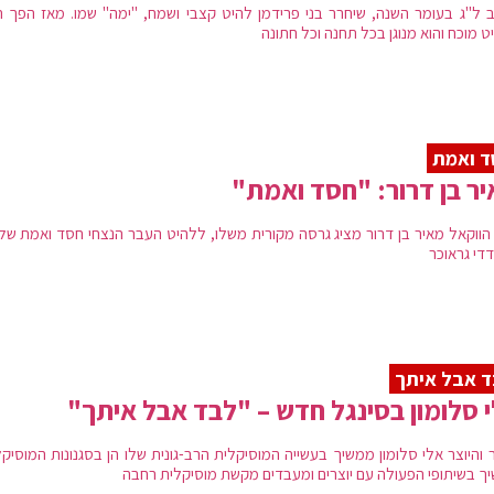
 ל"ג בעומר השנה, שיחרר בני פרידמן להיט קצבי ושמח, "ימה" שמו. מאז הפך ה
 מוכח והוא מנוגן בכל תחנה וכל חתונה
ד ואמת
ר בן דרור: "חסד ואמת"
 הווקאל מאיר בן דרור מציג גרסה מקורית משלו, ללהיט העבר הנצחי חסד ואמת של י
ודדי גראוכר
 אבל איתך
 סלומון בסינגל חדש – "לבד אבל איתך"
 והיוצר אלי סלומון ממשיך בעשייה המוסיקלית הרב-גונית שלו הן בסגנונות המוסיקל
ך בשיתופי הפעולה עם יוצרים ומעבדים מקשת מוסיקלית רחבה