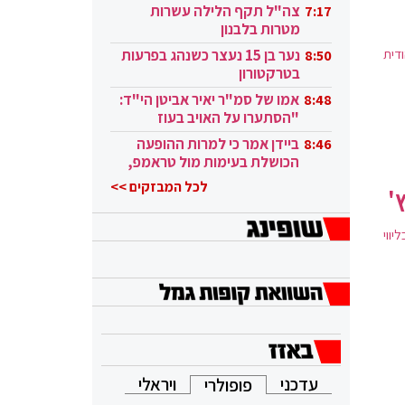
בקטאר"
צה"ל תקף הלילה עשרות
7:17
מטרות בלבנון
ודית
נער בן 15 נעצר כשנהג בפרעות
8:50
בטרקטורון
אמו של סמ"ר יאיר אביטן הי"ד:
8:48
"הסתערו על האויב בעוז
ובגבורה"
ביידן אמר כי למרות ההופעה
8:46
הכושלת בעימות מול טראמפ,
הוא ממשיך
לכל המבזקים >>
'
יווי
עדכני
ויראלי
פופולרי