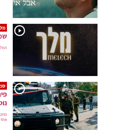
מל
שמח
המלח
סמ
פיג
נוט
מחבל
אחד 