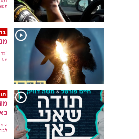
במסג
תנוע
בדר
מנח
"בדר
שנדר
תוד
מזר
כאן
הזמר
לבורא