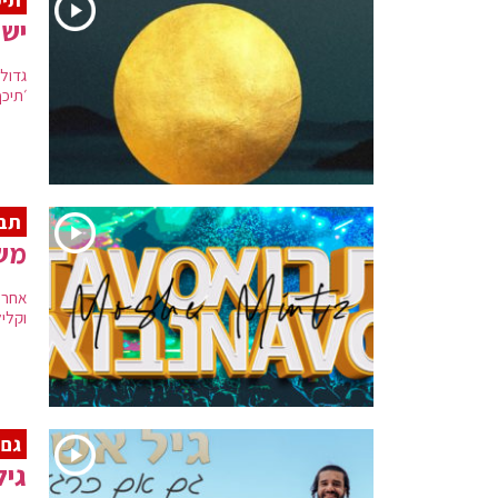
ישי
גדול
׳תיכ
תבו
משה
אחרי
וקליל
גם 
גיל