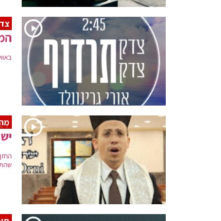
צדק
המו
באוו
מְהֻ
ישר
החזן
שהול
תיכ