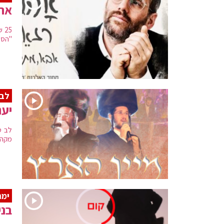
אהר
25
"הסנ
לב 
יענ
לב טה
מקהל
ימה
בני