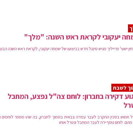
ך
ה יעקובי לקראת ראש השנה: "מלך"
ין ישעי' פרייליך מגיש סינגל חדש בביצועו של שמחה יעקובי, לקראת ראש השנה הבע
וך לשבת
וע דקירה בחברון: לוחם צה"ל נפצע, המחבל
רל
 חמוש בסכין התקרב לעבר עמדה צבאית בסמוך לחברון, בה שהו מספר לוחמים ו
מהם. לוחם נוסף ירה לעבר המחבל ונטרל אותו