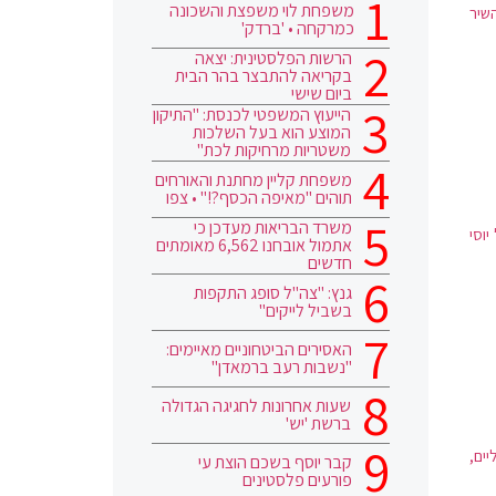
משפחת לוי משפצת והשכונה
שיר
כמרקחה • 'ברדק'
הרשות הפלסטינית: יצאה
בקריאה להתבצר בהר הבית
ביום שישי
הייעוץ המשפטי לכנסת: "התיקון
המוצע הוא בעל השלכות
משטריות מרחיקות לכת"
משפחת קליין מחתנת והאורחים
תוהים "מאיפה הכסף?!" • צפו
משרד הבריאות מעדכן כי
וסי
אתמול אובחנו 6,562 מאומתים
חדשים
גנץ: "צה"ל סופג התקפות
בשביל לייקים"
האסירים הביטחוניים מאיימים:
"נשבות רעב ברמאדן"
שעות אחרונות לחגיגה הגדולה
ברשת 'יש'
יים,
קבר יוסף בשכם הוצת עי
פורעים פלסטינים