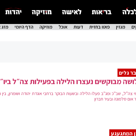
ם
מגזין
פוטו בחזית
דעות
אוכל
מוזיקה
הדף היומי
מזג א
ר גלים
שה מבוקשים נעצרו הלילה בפעילות צה״ל ביו״
י צה"ל, שב"כ ומג"ב פעלו הלילה ובשעות הבוקר ברחבי אוגדת יהודה ושומרון, בין 
 אום סלמונה ובעיר חברון
 המתגעגע