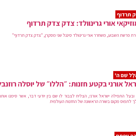
 תרדוף
זיקאי אורי גרינוולד: צדק צדק תרדוף
ירת פרשת השבוע, משחרר אורי גרינוולד סינגל שני מסקרן, "צדק צדק תרדוף"
לָּל שֵׁם ה'
אל אורני בקטע חזנות: ״הללו״ של יוסלה רוזנב
 ובעל התפילה ישראל אורני, הצליח לצבור לו שם בין יודעי דבר, אשר סימנו אותו 
ך לתפוס מקום בשורה הראשונה של החזנות העולמית
ף ייפתח