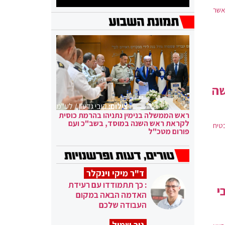
 אשר
שה
צילום:
קובי גדעון / לע"מ
ראש הממשלה בנימין נתניהו בהרמת כוסית
לקראת ראש השנה במוסד, בשב"כ ועם
שתבטיח
פורום מטכ"ל
ד"ר מיקי וינקלר
: כך תתמודדו עם רעידת
י
האדמה הבאה במקום
העבודה שלכם
ניר שמול