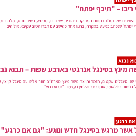
 ריבו – "תיכף יפתח"
 היוצרים של זמננו בתחום המוזיקה היהודית ישי ריבו, מפתיע בשיר חדש, מלהיב ומ
ף ייפתח׳ שנכתב כמעט במקרה, ברגע אחד כשישב עם חברו הטוב עקיבא מול הים
א נבוא
 מינץ בסינגל אנרגטי בארבע שפות – תבוא נבו
 שני סינגלים שקטים, הזמר והיוצר משה מינץ מארה״ב חוזר אלינו עם סינגל קייצי, 
 בניחוח בינלאומי, אותו כתב והלחין בעצמו - "תבוא נבוא".
אם כרגע
 אשר מרגש בסינגל חדש ונוגע: "גם אם כרגע"