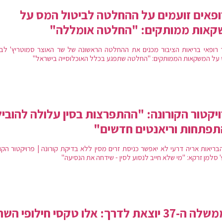
פאים זועמים על ההחלטה לביטול המס על
קאות ממותקים: "החלטה אומללה"
ד רופאי בריאות הציבור מכנים את ההחלטה הראשונה של שר האוצר סמוטריץ' לבי
על המשקאות הממותקים: "החלטה שתפגע בכלל האוכלוסייה בישראל"
יקטור הקורונה: "ההתפרצות בסין עלולה להוביל
פתחות וריאנטים חדשים"
בריאות אריה דרעי לא יאפשר כניסת זרים מסין ללא בדיקת קורונה | פרויקטור הקור
 סלמן זרקא: "מי שלא חייב לנסוע לסין - שידחה את הנסיעה"
הממשלה ה-37 יוצאת לדרך: אלו טקסי חילופי הש