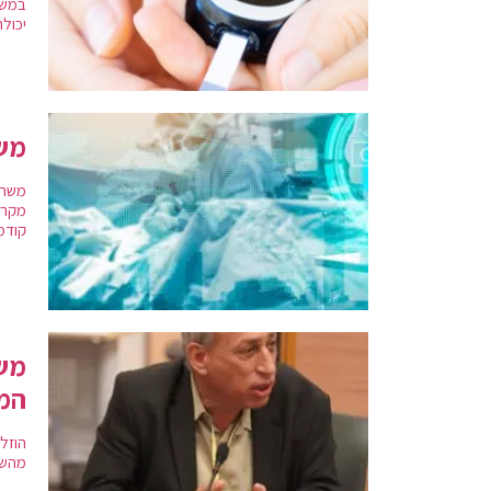
במשך
יכולה
משר
משרד
קודמ
משר
המ
מהשב