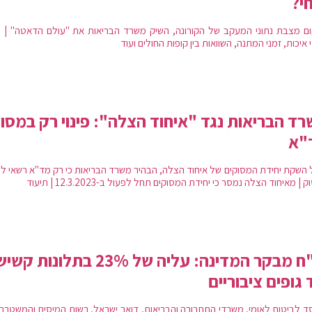
י?
ם מגפת הקורונה – הכנת מערכת הבריאות לטיפול בחולים והוצאת הנחיות להסגר על מי
ם מצבת נתוני המעקב של הקורונה, השיק משרד הבריאות את "עולם הדאטה" | מ
איכות, זמני המתנה, השוואות בין קופות החולים ועוד
ד הבריאות נגד "איחוד הצלה": פינוי רק במסו
"א
 השקת יחידת המסוקים של איחוד הצלה, הבהיר משרד הבריאות כי רק מד"א רשאי לפ
| מאיחוד הצלה נמסר כי יחידת המסוקים תחל לפעול ב-12.3.2023 | תיעוד
דו"ח מבקר המדינה: עליה של 23% בתלונות
 גופים ציבוריים
ד לביטוח לאומי, משרדי התחבורה והבריאות, דואר ישראל, רשות המיסים והמשטרה: