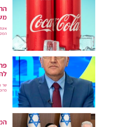
הרו
מש
איגו
המס 
פרו
להת
שר ה
פרופ'