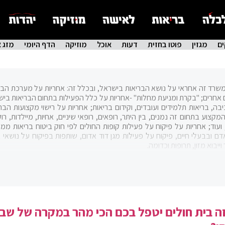
ם
מגזין
פוטו בחזית
דעות
אוכל
מוזיקה
הדף היומי
מזג א
ד זה אחראי על נושא הבריאות בישראל, ובכלל זה: אחריות על מערכת הבר
ים אחרים; "בקרת ומניעת מחלות" -אחריות על כלל הפעילות בתחום הבריאות ביש
בה, בריאות תלמידים ועובדים, וקידום בריאות; אחריות על רישוי מקצועות הברי
וע בתחום זה נמנים, בין היתר, רופאים, רופאי שיניים, אחיות, מיילדות, רוק
, ועוד; אחריות על פיקוח על פעילות קופות החולים לפי חוק ביטוח בריאות ממל
דם ובבעלי חיים, פיקוח על פעילות מגן דוד אדום, שותפות בפיקוח על נושאי א
יבוא מזון, תרופות וכדומה.
 הגדולים במדינה, ותקציבו הוא התקציב השלישי בגודלו בממשלה (לאחר 
ינו נחשב כמשרד בעל עוצמה בתוך הממשלה, עקב ריבוי הבעיות וחוסר יכולת מ
חום הבריאות. תפקיד שר הבריאות אינו, בדרך כלל, תפקיד מבוקש, בין השאר
וא אחד ממשרדי הממשלה היחידים שמנהלו הכללי מתמנה מתחום המקצוע הרלוו
ה בית חולים יטפל בכם הכי מהר במקרה של שב
תאימים המעוניינים בתפקיד.