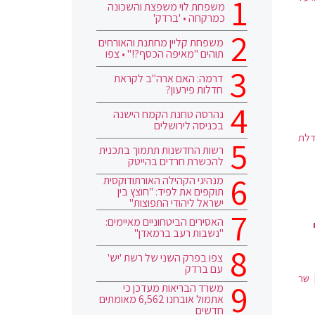
משפחת לוי משפצת והשכונה
כמרקחה • 'ברדק'
משפחת קליין מחתנת והאורחים
תוהים "מאיפה הכסף?!" • צפו
דרמה: האם ארה"ב לקראת
חדלות פירעון?
נהרסה טחנת הקמח הישנה
בכניסה לירושלים
דלת
רשות החדשנות תתמוך בתכנית
להכשרת חרדים בהייטק
מנהיגי הקהילה האורתודוקסית
תוקפים את לפיד: "חוצץ בין
ישראל ליהודי התפוצות"
האסירים הביטחוניים מאיימים:
"נשבות רעב ברמאדן"
צפו בפרק השני של רשת 'יש'
עם ברדק
 שר
משרד הבריאות מעדכן כי
אתמול אובחנו 6,562 מאומתים
חדשים