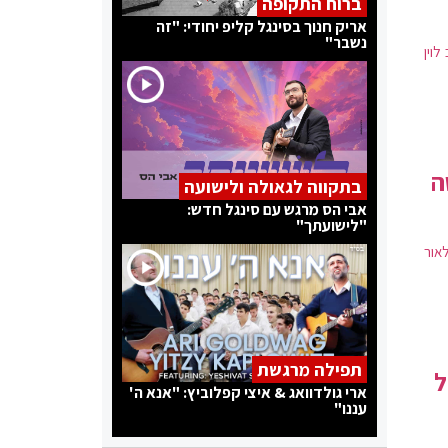
ברוח התקופה
אריק חנוך בסינגל קליפ יחודי: "זה
נשבר"
וין
ה
בתקווה לגאולה ולישועה
אבי הס מרגש עם סינגל חדש:
"לישועתך"
לאור
תפילה מרגשת
ל
ארי גולדוואג & איצי קפלוביץ: "אנא ה'
עננו"