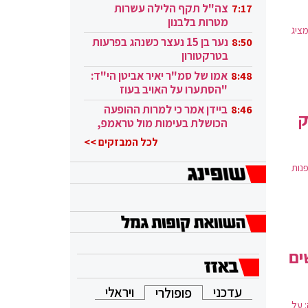
בקטאר"
ליוני
צה"ל תקף הלילה עשרות
7:17
מטרות בלבנון
ציג
נער בן 15 נעצר כשנהג בפרעות
8:50
בטרקטורון
אמו של סמ"ר יאיר אביטן הי"ד:
8:48
"הסתערו על האויב בעוז
ובגבורה"
ביידן אמר כי למרות ההופעה
8:46
ק
הכושלת בעימות מול טראמפ,
הוא ממשיך
לכל המבזקים >>
נות
 קשישים
עדכני
ויראלי
פופולרי
 על