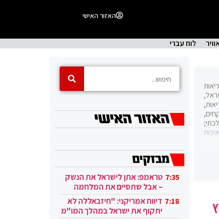
האזור האישי
וויר
לוח עברי
יאות
ראל,
אות,
חים,
כתי;
יכות
משרד
משית
 בשל
טראמפ: אתן לישראל את הנשק
7:35
נטי,
– אבל שתסיים את המלחמה
רפואה. בדרך כלל התמנה המנכ"ל מבין מנהלי בתי החולים הממשלתיים, או קציני רפואה ראשיים לשעבר, אך בתחילת המאה ה-21 הפך
בעזה
דיווח אמריקני: "חיזבאללה לא
7:18
ץ
יתקוף את ישראל במהלך המו"מ