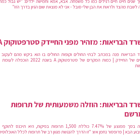
 שנים חיינו חיים רגילים כמו כל משפחה. אבא, אמא וחמישה ילדים: "יש גבול כמה 
 לשבת מהצד ולראות את הבן שלי סובל - אני לא מוצאת שום הגיון בדרך הזו"
ד הבריאות: מזהיר מפני החיידק סטרפטוקוק A
 הבריאות פנה במכתב לבתי החולים וקופות החולים בו הוא ביקש מהם לעקוב 
מקרים של החיידק | כמות המקרים של סטרפטוקוק A בשנת 2022 הוכ
ות
ד הבריאות: הוזלה משמעותית של תרופות
רשם
הוזלה בסך ממוצע של 7.47% כוללת 1,500 תרופות בפיקוח, היא תיכנס לת
וע הבא | פרופסור נחמן אש: "זו הדרך להנגשת מגוון רב של תרופות לכלל האוכלוסיה