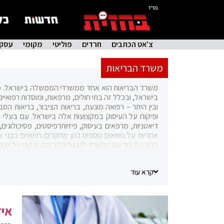
בס"ד
צ'אט הכתבים
חרדים
פוליטי
מקומי
עסקי
משרד הבריאות
משרד הבריאות הוא אחד ממשרדי הממשלה בישראל. משר
בישראל, ובכלל זה בתי חולים, מרפאות, ומוסדות רפואי
ובין היתר – רפואה מונעת, בריאות הציבור, בריאות הסבי
ופיקוח על העיסוק במקצועות אלה בישראל. עם בעלי המקצ
דיאטניות, מרפאים בעיסוק, פיזיותרפיסטים, פסיכולוגים
אחריות על נושאים נוספים כגון מחקרים רפואיים בבני א
הסביבה יחד עם המשרד להגנת הסביבה, פיקוח על ייצור וי
משרד הבריאות הוא המחזיק והמפעיל של בתי החולים
הביטחון ומשרד החינוך). למרות זאת, משרד הבריאות א
קרא עוד
לעריכת שינויים משמעותיים וברי-מדידה בזמן קצר, בת
הקושי למנות בו מינויים פוליטיים. משרד הבריאות ה
איז
התפקיד לפחות אטרקטיבי, ונוצר קושי למצוא מועמדים מ