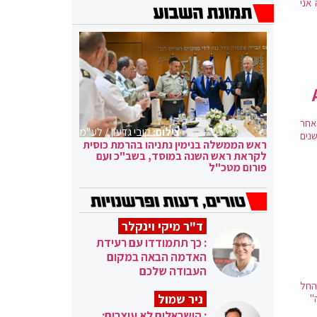
אני
אחר
צילום:
קובי גדעון / לע"מ
פלה לעומת שנים
ראש הממשלה בנימין נתניהו בהרמת כוסית
לקראת ראש השנה במוסד, בשב"כ ועם
פורום מטכ"ל
ד"ר מיקי וינקלר
: כך תתמודדו עם רעידת
האדמה הבאה במקום
העבודה שלכם
וקף החל
ניר שמול
"
: הישראלים לא עוצרים: