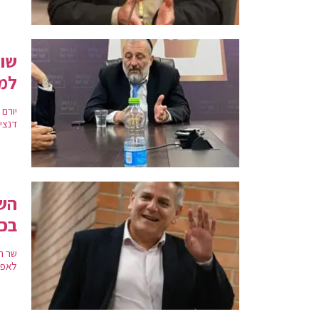
שופ
למי
יורם
דנציג
השר
בכל
שר ה
לאפש