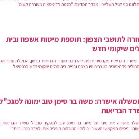
תלוננו בני הגיל השלישי | מבקר המדינה: "מגמת הדיגיטציה מעוררת קשים"
רה לתושבי הצפון: תוספת מיטות אשפוז ובית
ים שיקומי חדש
 ומשרד הבריאות מקדמים תכנית להרחבת מערך הבריאות בצפון, הכוללת עיבוי והג
חולים פדה-פוריה בטבריה וזיו בצפת ובניית בית חולים שיקומי חדש בכרמיאל
שלה אישרה: משה בר סימן טוב ימונה למנכ"ל
רד הבריאות
לה אישורה את מינוי של משה בר סימן טוב לתפקיד מנכ"ל משרד הבריאות |
ות: "ניסיונו המקצועי העשיר ויכולותיו המוכחות הופכים אותו לאדם הנכון ביותר"