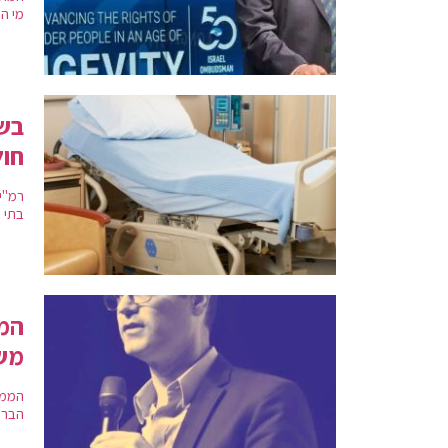
מי ה
בשו
חול
רמ"י
בתי ה
הממ
מש
הממש
הבריא