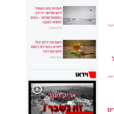
תחזית מזג האוויר
ליום שלישי: ירידה
בטמפרטורות – נעים
יחסית לעונה
טול
חיים גוטליב
האם תה ירוק יכול
לסייע בהורדת רמות
לחץ וחרדה?
נועה קפלן
ונה
רים