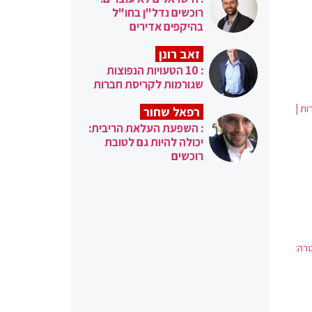
רוכשים נדל"ן בחו"ל
בהיקפים אדירים
זאב רונן
: 10 הטעויות הנפוצות
שגורמות לקריסת חברות
ות |
רפאל שחור
: השפעת העלאת הריבית:
יכולה להיות גם לטובת
רוכשים
רה: