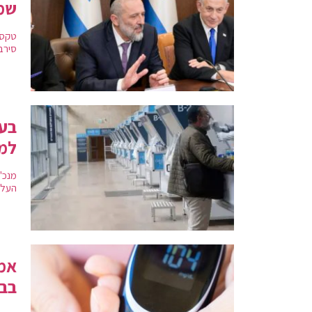
שמ
טקסי
סירב 
בעק
למג
מנכ"ל
העלי
אמא
בבן