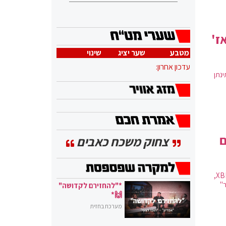
ז'
מטבע
שער יציג
שינוי
עדכון אחרון:
נתן
ם
צחוק משכח כאבים
פרופ' סיריל כהן, מומחה למערכת החיסון מאוניברסיטת בר אילן: "הזן החדש - XBB15,
"
*"להחזירם לקדושה"
🙌*
מערכת בחזית