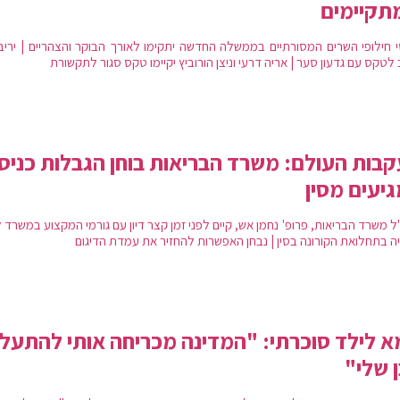
תקיימים
 חילופי השרים המסורתיים בממשלה החדשה יתקימו לאורך הבוקר והצהריים | יריב ל
לטקס עם גדעון סער | אריה דרעי וניצן הורוביץ יקיימו טקס סגור לתקשורת
בות העולם: משרד הבריאות בוחן הגבלות כניס
יעים מסין
 משרד הבריאות, פרופ' נחמן אש, קיים לפני זמן קצר דיון עם גורמי המקצוע במשרד 
ה בתחלואת הקורונה בסין | נבחן האפשרות להחזיר את עמדת הדיגום
 לילד סוכרתי: "המדינה מכריחה אותי להתעל
 שלי"