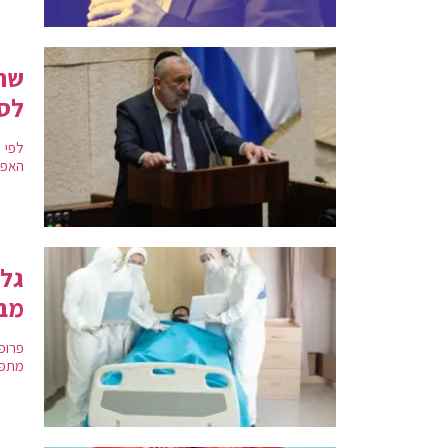
שר 
לסט
לפי 
האפש
גל 
מבו
מתפש