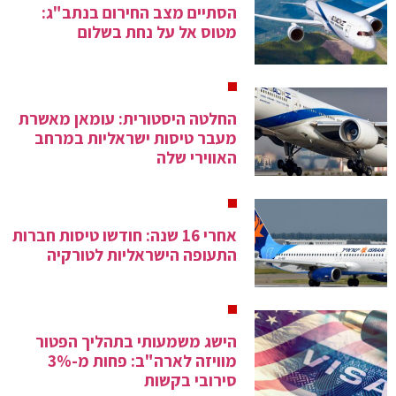
הסתיים מצב החירום בנתב"ג:
מטוס אל על נחת בשלום
החלטה היסטורית: עומאן מאשרת
מעבר טיסות ישראליות במרחב
האווירי שלה
אחרי 16 שנה: חודשו טיסות חברות
התעופה הישראליות לטורקיה
הישג משמעותי בתהליך הפטור
מוויזה לארה"ב: פחות מ-3%
סירובי בקשות