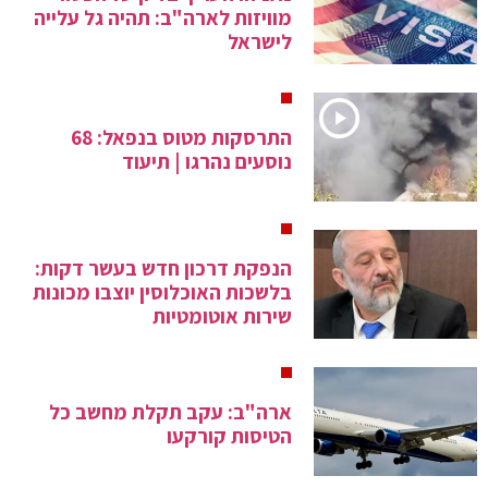
מוויזות לארה"ב: תהיה גל עלייה
לישראל
התרסקות מטוס בנפאל: 68
נוסעים נהרגו | תיעוד
הנפקת דרכון חדש בעשר דקות:
בלשכות האוכלוסין יוצבו מכונות
שירות אוטומטיות
ארה"ב: עקב תקלת מחשב כל
הטיסות קורקעו