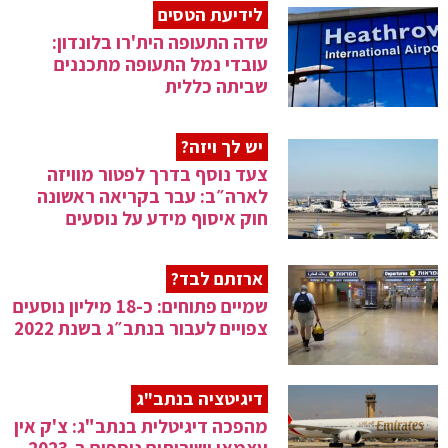
לידיעת הטסים
שדה התעופה הית'רו בלונדון:
עובדי נמל התעופה מתכננים
שביתה כללית
יש לך ויזה?
צעד נוסף בדרך לפטור מוויזה
לארה״ב: עבר בקריאה ראשונה
חוק איסוף מידע על נוסעים
ארזתם לבד?
שמיים פתוחים: כ-18 מיליון נוסעים
צפויים לעבור בנתב״ג בשנת 2022
דיגיטציה בנתב"ג
מהפכה דיגיטלית בנתב"ג: צ'ק אין