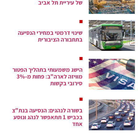
של עיריית תל אביב
שינוי דרמטי במחירי הנסיעה
בתחבורה הציבורית
הישג משמעותי בתהליך הפטור
מוויזה לארה"ב: פחות מ-3%
סירובי בקשות
בשורה לנהגים: הנסיעה בנת"צ
בכביש 1 תתאפשר לנהג ונוסע
אחד