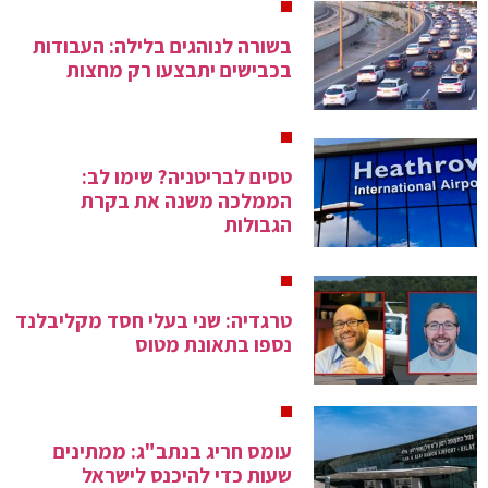
בשורה לנוהגים בלילה: העבודות
בכבישים יתבצעו רק מחצות
טסים לבריטניה? שימו לב:
הממלכה משנה את בקרת
הגבולות
טרגדיה: שני בעלי חסד מקליבלנד
נספו בתאונת מטוס
עומס חריג בנתב"ג: ממתינים
שעות כדי להיכנס לישראל