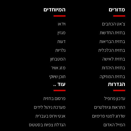
מדורים
המיוחדים
צ'אט הכתבים
וידאו
בחזית החדשות
מגזין
בחזית הבריאות
דעות
בחזית הכלכלית
גלריות
בחזית לאישה
המטבחון
בחזית היהדות
מזג אוויר
בחזית המוזיקה
תוכן שיווקי
הגדרות
עוד ..
עדכון פרופיל
פרסום בחזית
התראות וניוזלטרים
מערכת ניהול לידים
שדרוג למנוי פרימיום
אנטי וירוס בעברית
המייל האדום
הגדלת צפיות בסטטוס