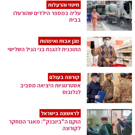
חיטוי והרעלות
עליה במספר הילדים שהורעלו
בבית
מגן אבות ואימהות
התוכנית להגנת בני הגיל השלישי
קורונה בעולם
אסטרטגיות היציאה מסביב
לגלובוס
לראשונה בישראל
הוקם ה"ביובנק": מאגר המחקר
לקורונה