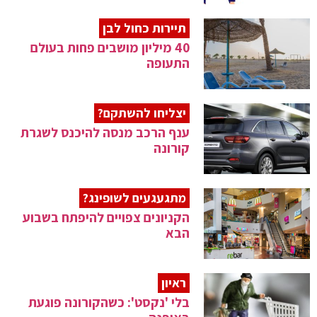
תיירות כחול לבן
40 מיליון מושבים פחות בעולם
התעופה
יצליחו להשתקם?
ענף הרכב מנסה להיכנס לשגרת
קורונה
מתגעגעים לשופינג?
הקניונים צפויים להיפתח בשבוע
הבא
ראיון
בלי 'נקסט': כשהקורונה פוגעת