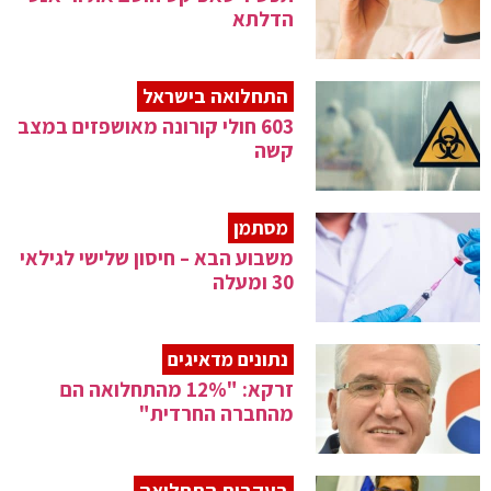
הדלתא
התחלואה בישראל
603 חולי קורונה מאושפזים במצב
קשה
מסתמן
משבוע הבא – חיסון שלישי לגילאי
30 ומעלה
נתונים מדאיגים
זרקא: "12% מהתחלואה הם
מהחברה החרדית"
בעקבות התחלואה