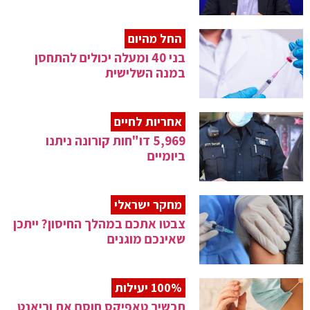
החל מהיום
בני 40 ומעלה יכולים להתחסן
במנה השלישית
אחריות לחיים
5,969 דו"חות קורונה ניתנו
ביומיים
מחקר ישראלי
צבטו אתכם במהלך החיסון? ייתכן
שאינכם מוגנים
100% יעילות
תכשיר טאפיקס חוסם את וריאנט