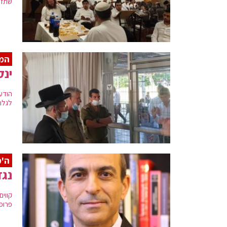
שתזכ
המל
ינק
הודע
לגלות
ה'
נגד
קווים
פרופ