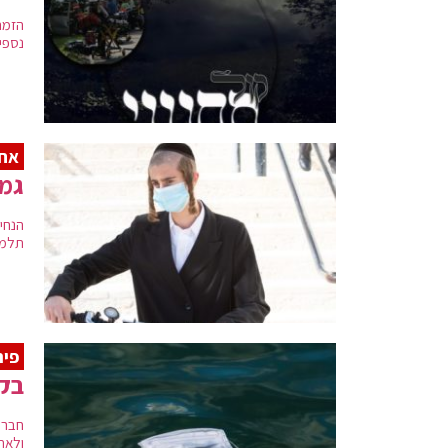
הזמר
נספי 
אחר
גמז
הנחי
תלמיד
פית
בקר
ולאת