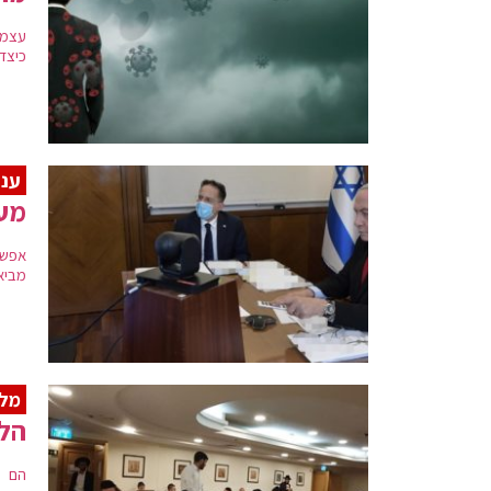
עצמא
כיצד
עני
מער
אפשר
מביא
מלו
הלו
הם ח