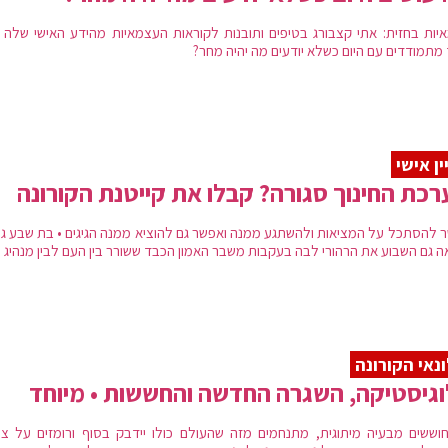
יות בחזית: אתי קצבורג בטיפים ותובנות לקוראות העצמאיות מהידע האישי שלה •
 מתמודדים עם היום כשלא יודעים מה יהיה מחר?
ין אישי
כת החינוך סגורה? קבלו את קייטנת הקורונה
 להסתכל על המציאות ולהשתגע ממנה ואפשר גם להוציא ממנה הגיגים • בת שבע גוי
ה גם השבוע את הרהורי לבה בעקבות משבר האמון הכבד ששורר בין העם לבין מנהיג
נאי הקורונה
גיסטיקה, השגרה החדשה והחששות • מיוחד
וששים מבעיה מיתוגית, מתנחמים מזה שהעולם כולו יידבק בסוף ורומזים על ציפ