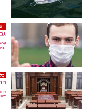
"הנ
גבו
להיד
כָּל
החו
מחור
לאווי