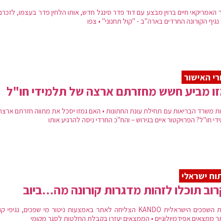
 האמריקאי חיים ברוין מבצע עם דוד פדר סינגל חדש, אותו הלחין פדר בעצמו, לזכר
נגיף הקורונה החרדים בארה"ב - "קול תחנוני" • צפו
י האישור
ו מביע חשש מחזרתם ארצה של תלמידי חו"ל
ות משרד הבריאות עם תחילת עונת החתונות • האם גמזו יסכל את מתווה חזרתם ארצה
י חו"ל? הפרויקטור איים בגירוש – והח"כ החרדי ניסה להרגיע אותו
וח ישראלי
וב תוכלו לזהות מדגרות קורונה מה…ביוב
חברת השפכים הישראלית KANDO הצליחה לאתר באמצעות ניטור מי שפכים, נגיפי ק
ר ממצאים אפידמיולוגיים • הממצאים יעזרו בקבלת החלטות לסגר מקומי