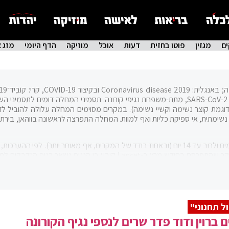
ם
מגזין
פוטו בחזית
דעות
אוכל
מוזיקה
הדף היומי
מזג א
מחלה זיהומית הפוגעת בבני אדם ונגרמת על ידי הנגיף SARS-CoV-2, מתת-משפחת נגיפי קורונה. תסמיני המחלה דומים לתסמ
(דוגמת קוצר נשימה וקשיי נשימה). במקרים מסוימים המחלה עלולה להוביל ל
שימתית, אי ספיקת כליות ואף למוות. המחלה התפרצה לראשונה בווהאן, בירת 
הממצאים מראים שתסמיני המחלה יופיעו תוך חמישה ימים ולרוב עד 14 יום (ובאחוז בודד של המקרים, אף מאוחר יותר). לפי ההער
המחלה מעבירים את הנגיף טרם הופעת התסמינים. מחקר שהתפרסם בחודש מרץ ב-Lancet קובע כי הנגיף נשאר בגוף ה
יצומו.
ל תחנוני"
ם ברוין ודוד פדר שרים לנספי נגיף הקורונה