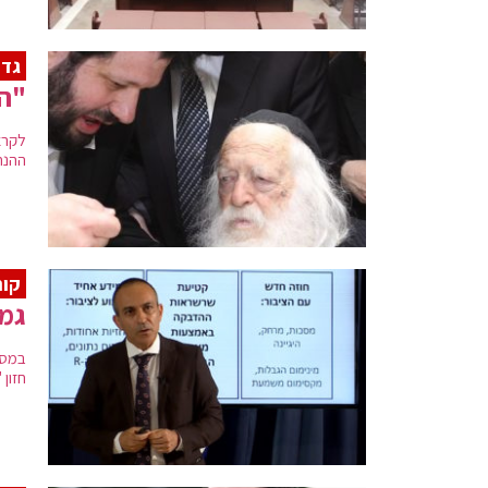
גדו
"הק
לקרא
ההנח
קור
גמז
במסי
חזון 