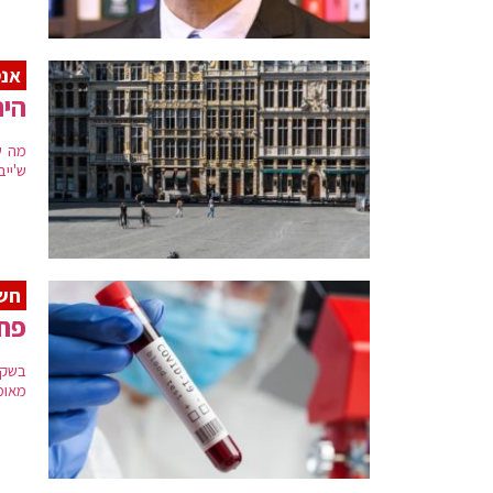
אנט
היה
מה ש
ש'יי
חש
פחות מ-5% מהי
בשקט
מאומ