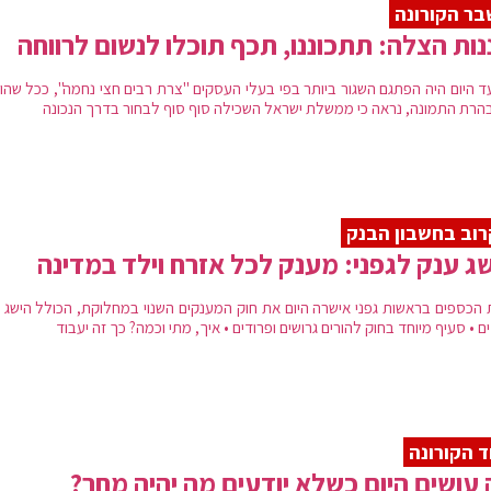
ר הקורונה
נות הצלה: תתכוננו, תכף תוכלו לנשום לרווחה
ד היום היה הפתגם השגור ביותר בפי בעלי העסקים "צרת רבים חצי נחמה", ככל שהו
הרת התמונה, נראה כי ממשלת ישראל השכילה סוף סוף לבחור בדרך הנכונה
וב בחשבון הבנק
ג ענק לגפני: מענק לכל אזרח וילד במדינה
 הכספים בראשות גפני אישרה היום את חוק המענקים השנוי במחלוקת, הכולל הישג 
 • סעיף מיוחד בחוק להורים גרושים ופרודים • איך, מתי וכמה? כך זה יעבוד
 הקורונה
עושים היום כשלא יודעים מה יהיה מחר?