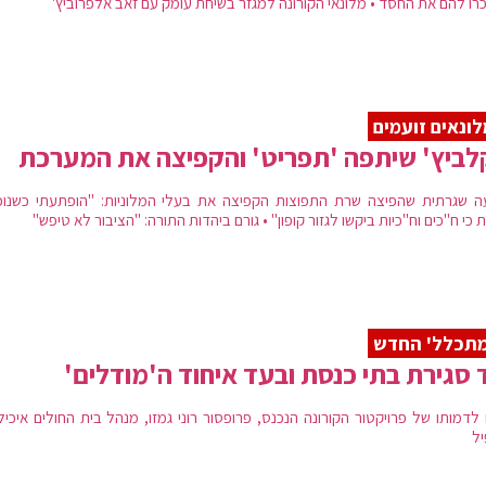
רו להם את החסד • מלונאי הקורונה למגזר בשיחת עומק עם זאב אלפרוביץ'
ונאים זועמים
לביץ' שיתפה 'תפריט' והקפיצה את המערכת
ה שגרתית שהפיצה שרת התפוצות הקפיצה את בעלי המלוניות: "הופתעתי כשנוכ
 כי ח"כים וח"כיות ביקשו לגזור קופון" • גורם ביהדות התורה: "הציבור לא טיפש"
מתכלל' החדש
 סגירת בתי כנסת ובעד איחוד ה'מודלים'
 לדמותו של פרויקטור הקורונה הנכנס, פרופסור רוני גמזו, מנהל בית החולים איכיל
יל