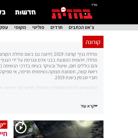
בס"ד
צ'אט הכתבים
חרדים
פוליטי
מקומי
עסקי
קורונה
והם כוללים חום, שיעול ובעיקר בעיות בדרכי הנשימה 
ריאות קשה, תסמונת מצוקה נשימתית חריפה, אי ספיקה נ
חוביי שבסין בשנת 2019.
של מעל לחודש. מדובר במחלה חדשה שהמחקר עליה בע
קרא עוד
"קו
חיי