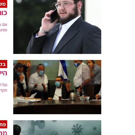
משב
כונ
אם ע
ומתב
בקר
היש
ועדת
תקדים
פחד
מה 