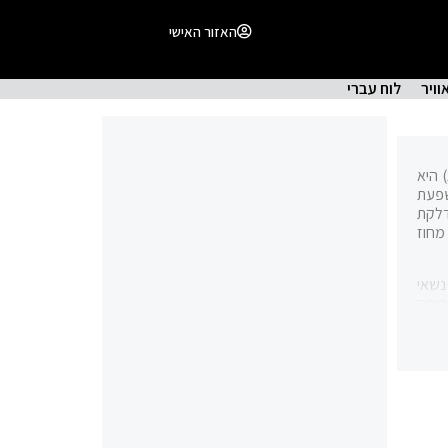
האזור האישי
וויר
לוח עברי
מחלת נגיף קורונה 2019 (ידועה גם בשם מחלת הקורונה; באנגלית: Coronavirus disease 2019 ובקיצור COVID-19, קרי: קוֹבִיד־19) היא
יני השפעת
דלקת
מחוז
כות, נשאי
נדבקים לתקופה