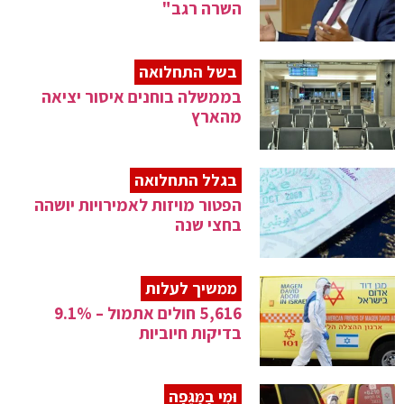
השרה רגב"
בשל התחלואה
בממשלה בוחנים איסור יציאה
מהארץ
בגלל התחלואה
הפטור מויזות לאמירויות יושהה
בחצי שנה
ממשיך לעלות
5,616 חולים אתמול – 9.1%
בדיקות חיוביות
וּמִי בַמַּגֵּפָה