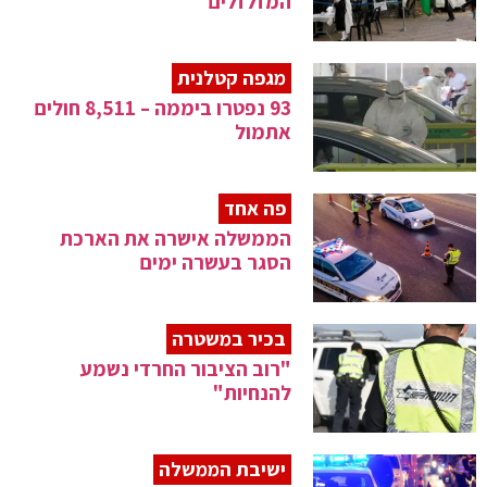
המזלזלים
מגפה קטלנית
93 נפטרו ביממה – 8,511 חולים
אתמול
פה אחד
הממשלה אישרה את הארכת
הסגר בעשרה ימים
בכיר במשטרה
"רוב הציבור החרדי נשמע
להנחיות"
ישיבת הממשלה