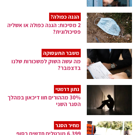
הגנה כפולה?
2 מסיכות: הגנה כפולה או אשליה
פסיכולוגית?
משבר התעסוקה
מה עשה השוק למשכורות שלנו
בדצמבר?
נתון דרמטי
30% מההורים חוו דיכאון במהלך
הסגר השני
מחיר הסגר
6,399 מובטלים חדשים בסוף