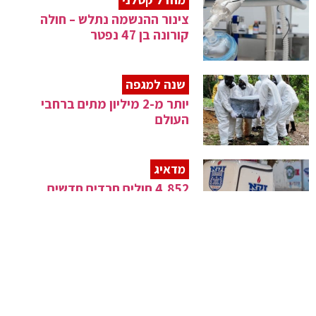
צינור ההנשמה נתלש – חולה
קורונה בן 47 נפטר
שנה למגפה
יותר מ-2 מיליון מתים ברחבי
העולם
מדאיג
4,852 חולים חרדים חדשים
בסופ"ש
חשש בישראל
עוד 4 מקרים של המוטציה
האפריקנית