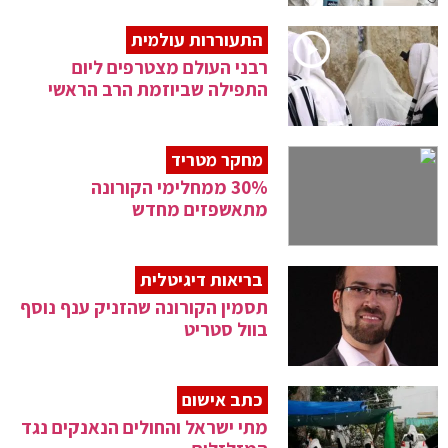
התעוררות עולמית
רבני העולם מצטרפים ליום
התפילה שביוזמת הרב הראשי
מחקר מטריד
30% ממחלימי הקורונה
מתאשפזים מחדש
בריאות דיגיטלית
תסמין הקורונה שהזניק ענף נוסף
בוול סטריט
כתב אישום
מתי ישראל והחולים הנאנקים נגד