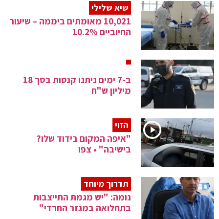
שיא שלילי
10,021 מאומתים ביממה – שיעור
החיוביים 10.2%
ב-7 ימים ניתנו קנסות בסך 18
מיליון ש"ח
הזוי
"איפה המקום בידוד שלו?
בישיבה" • צפו
תדרוך מיוחד
נומה: "יש מגמת התייצבות
בתחלואה במגזר החרדי"