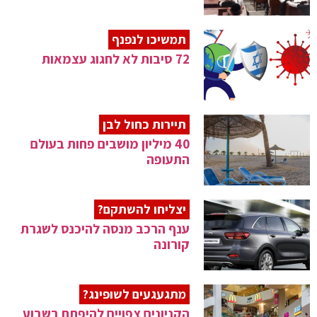
תמשיכו לנפנף
72 סיבות לא לחגוג עצמאות
תיירות כחול לבן
40 מיליון מושבים פחות בעולם
התעופה
יצליחו להשתקם?
ענף הרכב מנסה להיכנס לשגרת
קורונה
מתגעגעים לשופינג?
הקניונים צפויים להיפתח בשבוע