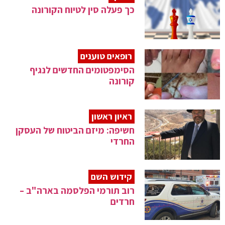
כך פעלה סין לטיוח הקורונה
רופאים טוענים
הסימפטומים החדשים לנגיף
קורונה
ראיון ראשון
חשיפה: מיזם הביטוח של העסקן
החרדי
קידוש השם
רוב תורמי הפלסמה בארה"ב –
חרדים