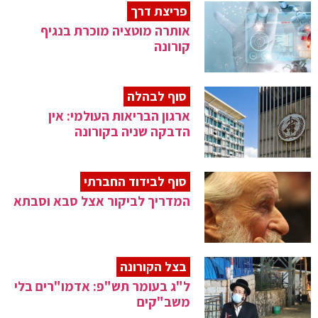
פריצת דרך
אותרה מוטציה מוכרת בנגיף
קורונה
סוף לבהלה
ארגון הבריאות העולמי: אין
הדבקה שניה בקורונה
סוף לבידוד החברתי
המדריך לביקור אצל סבא וסבתא
בצל הקורונה
ל"ג בעומר תש"פ: אדמו"רים בלי
משב"קים