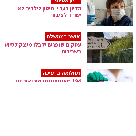
הדיון בעניין חיסון לילדים לא
ישודר לציבור
אושר בממשלה
עסקים שנפגעו יקבלו מענק לסיוע
בשכירות
תחלואה בדעיכה
194 מאומתים חדשים אובחנו
אתמול
גלולה נגד קורונה
פרופ' אש מגיב על הודעת פייזר:
"נשמע מבטיח"