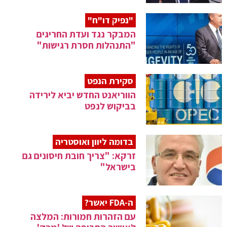
"נפיק דו"ח"
המבקר נגד ועדת החריגים
"התנהלות חסרת רגישות"
סקירת הנפט
הווריאנט החדש יביא לירידה
בביקוש לנפט
בדומה ליוון ואוסטריה
זרקא: "צריך חובת חיסונים גם
בישראל"
ה-FDA יאשר?
עם הזהרות חמורות: המלצה