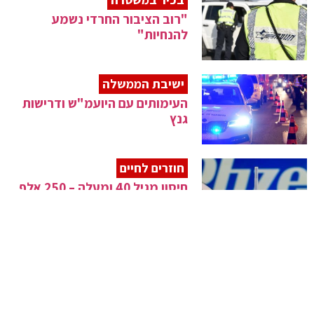
"רוב הציבור החרדי נשמע
להנחיות"
ישיבת הממשלה
העימותים עם היועמ"ש ודרישות
גנץ
חוזרים לחיים
חיסון מגיל 40 ומעלה – 250 אלף
חיסונים ביום
אדלשטיין תוקף
"רק 4,000 נפטרים זה, הפופוליזם
תקע הכל"