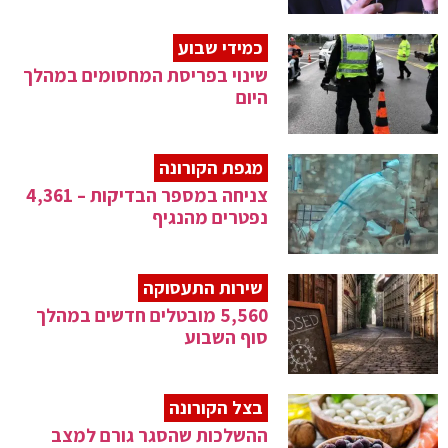
כמידי שבוע
שינוי בפריסת המחסומים במהלך
היום
מגפת הקורונה
צניחה במספר הבדיקות – 4,361
נפטרים מהנגיף
שירות התעסוקה
5,560 מובטלים חדשים במהלך
סוף השבוע
בצל הקורונה
ההשלכות שהסגר גורם למצב