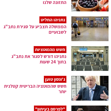
התזונה שלנו
נתניהו החליט
הממשלה תצביע על סגירת נתב"ג
לשבועיים
חשש מהמוטציות
נתניהו דורש לסגור את נתב"ג
בתוך 24 שעות
ג'ונסון טוען
חשש שהמוטציה הבריטית קטלנית
יותר
"לפרסם בעיתון"