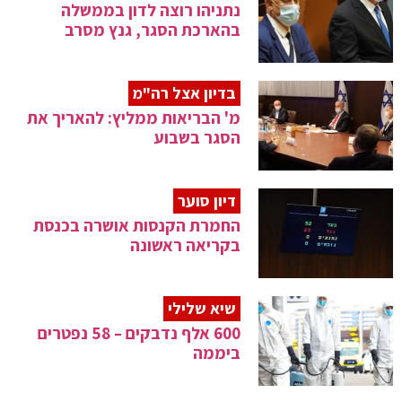
נתניהו רוצה לדון בממשלה
בהארכת הסגר, גנץ מסרב
בדיון אצל רה"מ
מ' הבריאות ממליץ: להאריך את
הסגר בשבוע
דיון סוער
החמרת הקנסות אושרה בכנסת
בקריאה ראשונה
שיא שלילי
600 אלף נדבקים – 58 נפטרים
ביממה