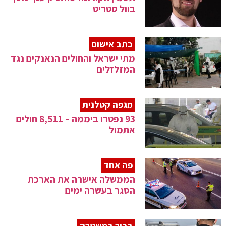
בוול סטריט
כתב אישום
מתי ישראל והחולים הנאנקים נגד
המזלזלים
מגפה קטלנית
93 נפטרו ביממה – 8,511 חולים
אתמול
פה אחד
הממשלה אישרה את הארכת
הסגר בעשרה ימים
בכיר במשטרה