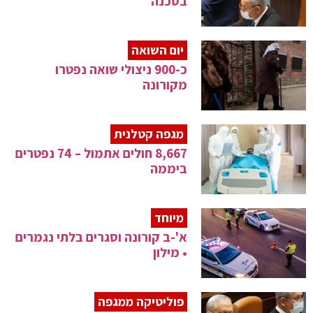
בסכנה
יום השואה
כ-900 ניצולי שואה נפטרו
מקורונה
מגפה קטלנית
8,667 חולים אתמול – 74 נפטרים
ביממה
מיוחד
א'-ב קורונה וסגרים בלתי נגמרים
• מילון
פוליטיקה ממגפה