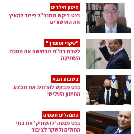
חיסון הילדים
בנט ביקש ממנכ"ל פייזר להאיץ
את האישורים
"שקרי ומופרך"
לשכת רה"מ מכחישה את הסכם
השתיקה
בשבוע הבא
בנט מבקש להרחיב את מבצע
החיסון השלישי
המנהלים זועמים
בנט מנסה 'להשתיק' את בתי
החולים ולשקר לציבור