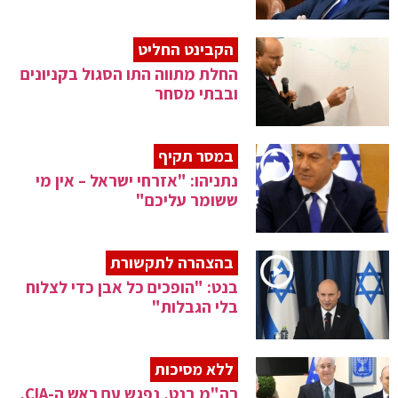
הקבינט החליט
החלת מתווה התו הסגול בקניונים
ובבתי מסחר
במסר תקיף
נתניהו: "אזרחי ישראל – אין מי
ששומר עליכם"
בהצהרה לתקשורת
בנט: "‏הופכים כל אבן כדי לצלוח
בלי הגבלות"
ללא מסיכות
רה"מ בנט, נפגש עם ראש ה-CIA,