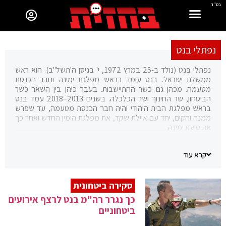
בס"ד
נפתלי בנט
נפתלי בֶּנֶט (נולד ב-25 במרץ 1972, י' בניסן ה'תשל"ב). הוא ראש
ממשלת ישראל. בנט עומד בראש מפלגת ימינה וחבר הכנסת
מטעמה. מכהן גם כשר ההתיישבות. בעבר כיהן בין השאר כשר
הביטחון, שר החינוך ושר הכלכלה. בשנים 2013–2018 עמד בנט
בראש מפלגת הבית היהודי והיה חבר הכנסת מטעמה, עד שפרש
ממנה והקים, יחד עם איילת שקד, את מפלגת הימין החדש ואחר כך
את סיעת ימינה.
בשירותו הצבאי היה לוחם בסיירת מטכ"ל, מפקד צוות ומפקד פַּלְגָה
ביחידת מגלן. לאחר מכן היה יזם היי-טק, אחד ממייסדי חברת סאיוטה.
קרא עוד
בנוסף היה מנכ"ל מועצת יש"ע וממייסדי תנועת ישראל שלי.
סקירה ביטחונית
כך נגרר רה"מ בנט לרצף אירועים
ביטחוניים