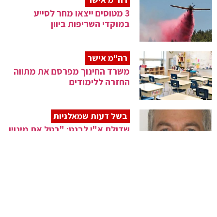
3 מטוסים ייצאו מחר לסייע
במוקדי השריפות ביוון
רה"מ אישר
משרד החינוך מפרסם את מתווה
החזרה ללימודים
בשל דעות שמאלניות
שדולת א"י לבנט: "בטל את מינויו
של מייק הרצוג"
בישיבת הממשלה
בנט: "אם נתחסן באלול, נשמע
שופר יחד בתשרי"