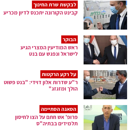
לבקשת שרת החינוך
קבינט הקורונה יתכנס לדיון מכריע
הבוקר
ראש המודיעין המצרי הגיע
לישראל ונפגש עם בנט
על רקע הרקטות
ר"ע שדרות אלון דוידי: "בנט פשוט
הולך ומזגזג"
הסאגה הסתיימה
פרופ' אש חתם על הצו לחיסון
תלמידים בבתיה"ס