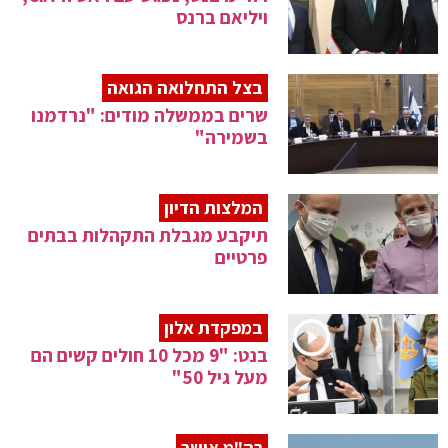
ויליאם ברנס
בצל התחלואה הגואה
שרים בממשלה מודים: "נרדמנו
בשמירה"
המלצות הדיון
תיקבע מגבלת התקהלות בבתים
פרטיים
במפקדת אלון
בנט: "9 מכל 10 חולים קשים הם
מעל גיל 50"
רה"מ אישר