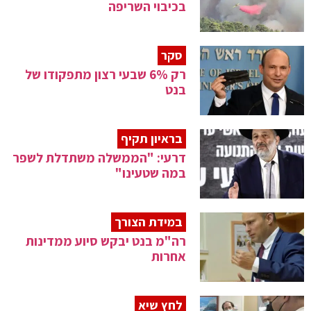
בכיבוי השריפה
סקר
רק 6% שבעי רצון מתפקודו של
בנט
בראיון תקיף
דרעי: "הממשלה משתדלת לשפר
במה שטעינו"
במידת הצורך
רה"מ בנט יבקש סיוע ממדינות
אחרות
לחץ שיא